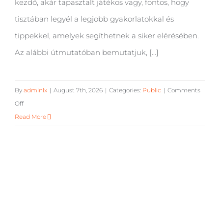
kezdő, akár tapasztalt játékos vagy, fontos, hogy
tisztában legyél a legjobb gyakorlatokkal és
tippekkel, amelyek segíthetnek a siker elérésében.
Az alábbi útmutatóban bemutatjuk, [...]
By
admlnlx
|
August 7th, 2026
|
Categories:
Public
|
Comments
on
Off
Tippek
Read More
a
Magyar
Online
Casino-
ban
való
játékhoz: