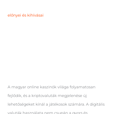
előnyei és kihívásai
A magyar online kaszinók világa folyamatosan
fejlődik, és a kriptovaluták megjelenése új
lehetőségeket kínál a játékosok számára. A digitális
valuták használata nem csupán a gyors és