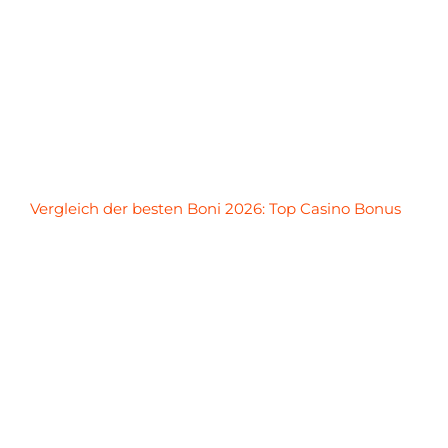
betting
sites
Australia:
from
jackpots
to
immersive
Vergleich der besten Boni 2026: Top Casino Bonus