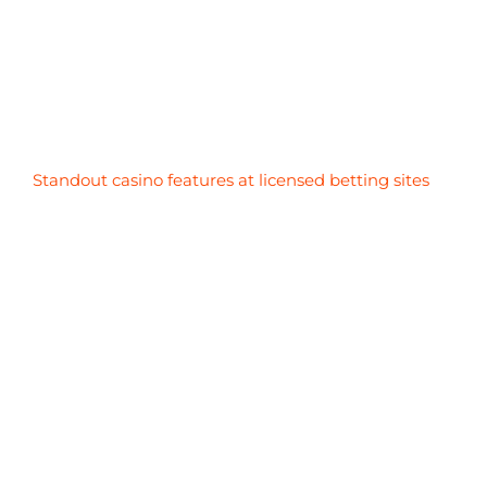
at
Online
Pokies
NZ
Standout casino features at licensed betting sites