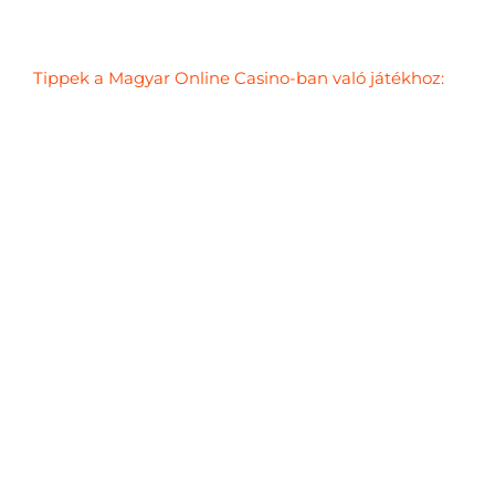
Tippek a Magyar Online Casino-ban való játékhoz: