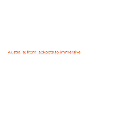
Australia: from jackpots to immersive