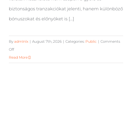
biztonságos tranzakciókat jelenti, hanem különböző
bónuszokat és előnyöket is [...]
By
admlnlx
|
August 7th, 2026
|
Categories:
Public
|
Comments
on
Off
Magyar
Read More
Online
Casino:
a
kriptovaluta
bónuszok
előnyei
és
kihívásai