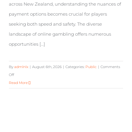
across New Zealand, understanding the nuances of
payment options becomes crucial for players
seeking both speed and safety. The diverse
landscape of online gambling offers numerous
opportunities [...]
By
admlnlx
|
August 6th, 2026
|
Categories:
Public
|
Comments
on
Off
Understanding
Read More
payment
options
at
Online
Pokies
NZ: