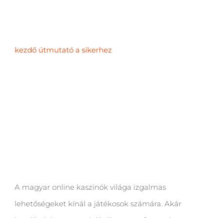
kezdő útmutató a sikerhez
A magyar online kaszinók világa izgalmas
lehetőségeket kínál a játékosok számára. Akár