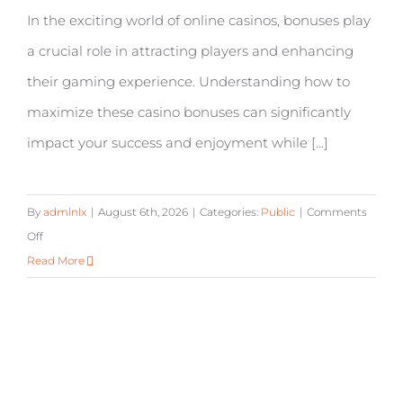
In the exciting world of online casinos, bonuses play
a crucial role in attracting players and enhancing
their gaming experience. Understanding how to
maximize these casino bonuses can significantly
impact your success and enjoyment while [...]
By
admlnlx
|
August 6th, 2026
|
Categories:
Public
|
Comments
on
Off
Maximize
Read More
your
rewards:
understanding
casino
bonuses