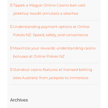
Tippek a Magyar Online Casino-ban való
játékhoz: kezdő útmutató a sikerhez
Understanding payment options at Online
Pokies NZ: Speed, safety, and convenience
Maximize your rewards: understanding casino
bonuses at Online Pokies NZ
Standout casino features at licensed betting
sites Australia: from jackpots to immersive
Archives