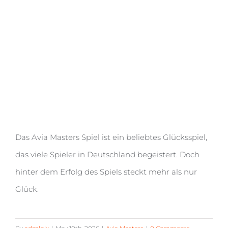
Das Avia Masters Spiel ist ein beliebtes Glücksspiel,
das viele Spieler in Deutschland begeistert. Doch
hinter dem Erfolg des Spiels steckt mehr als nur
Glück.