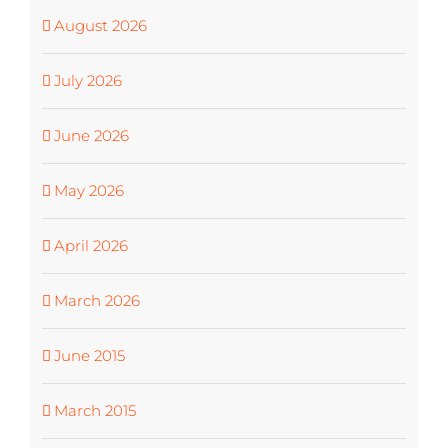
August 2026
July 2026
June 2026
May 2026
April 2026
March 2026
June 2015
March 2015