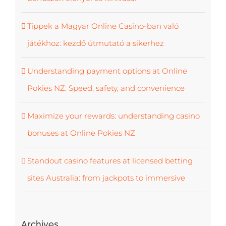
Tippek a Magyar Online Casino-ban való
játékhoz: kezdő útmutató a sikerhez
Understanding payment options at Online
Pokies NZ: Speed, safety, and convenience
Maximize your rewards: understanding casino
bonuses at Online Pokies NZ
Standout casino features at licensed betting
sites Australia: from jackpots to immersive
Archives