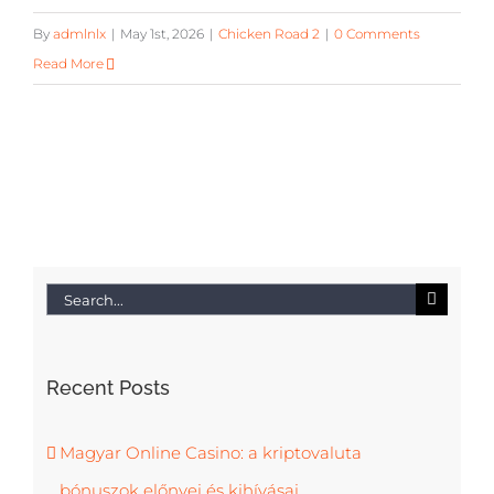
By
admlnlx
|
May 1st, 2026
|
Chicken Road 2
|
0 Comments
Read More
Search
for:
Recent Posts
Magyar Online Casino: a kriptovaluta
bónuszok előnyei és kihívásai