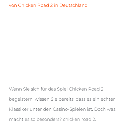
von Chicken Road 2 in Deutschland
Wenn Sie sich für das Spiel Chicken Road 2
begeistern, wissen Sie bereits, dass es ein echter
Klassiker unter den Casino-Spielen ist. Doch was
macht es so besonders? chicken road 2.