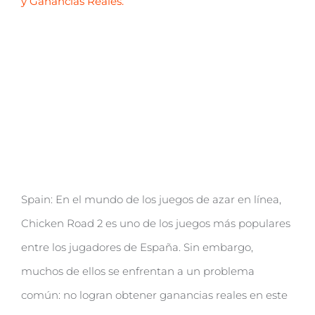
y Ganancias Reales.
Spain: En el mundo de los juegos de azar en línea,
Chicken Road 2 es uno de los juegos más populares
entre los jugadores de España. Sin embargo,
muchos de ellos se enfrentan a un problema
común: no logran obtener ganancias reales en este