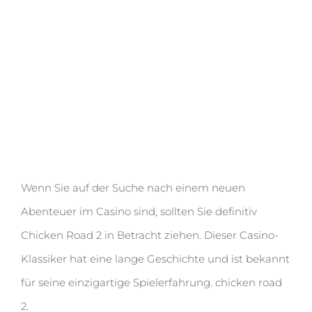
Wenn Sie auf der Suche nach einem neuen
Abenteuer im Casino sind, sollten Sie definitiv
Chicken Road 2 in Betracht ziehen. Dieser Casino-
Klassiker hat eine lange Geschichte und ist bekannt
für seine einzigartige Spielerfahrung. chicken road
2.