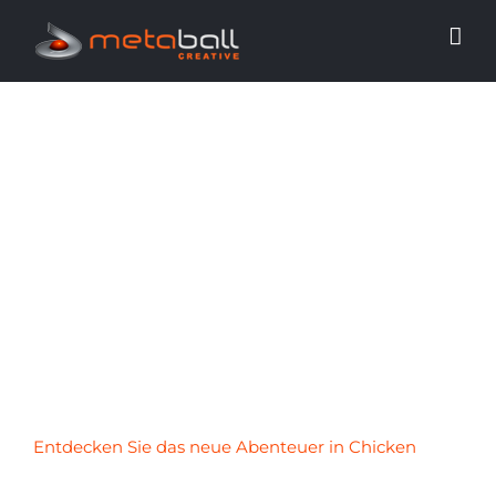
Skip
to
content
Entdecken Sie das neue Abenteuer in Chicken