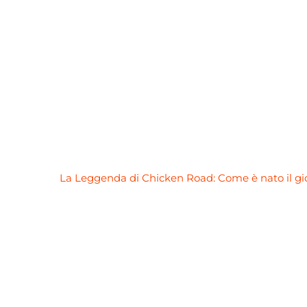
La Leggenda di Chicken Road: Come è nato il gio