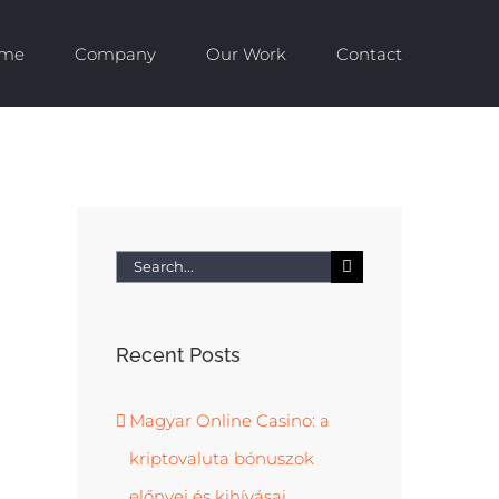
me
Company
Our Work
Contact
Search
for:
Recent Posts
Magyar Online Casino: a
kriptovaluta bónuszok
előnyei és kihívásai