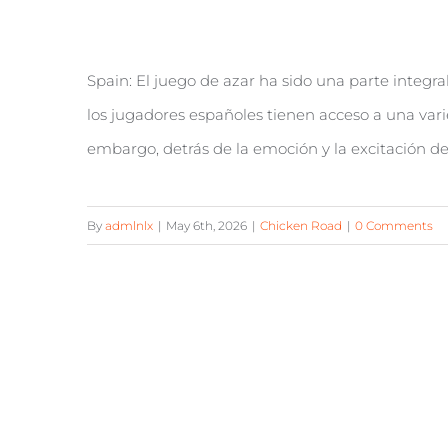
Spain: El juego de azar ha sido una parte integral
los jugadores españoles tienen acceso a una var
embargo, detrás de la emoción y la excitación de
By
admlnlx
|
May 6th, 2026
|
Chicken Road
|
0 Comments