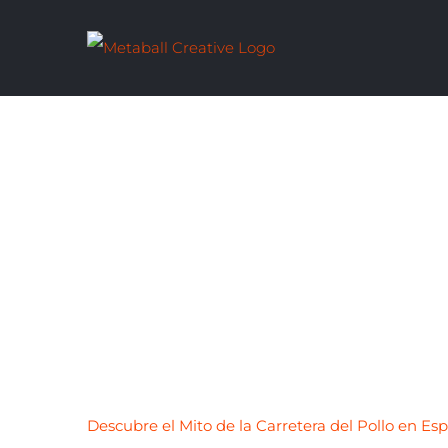
Skip
to
content
Descubre el Mito de la Carretera del Pollo en Es