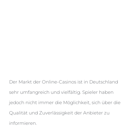
Der Markt der Online-Casinos ist in Deutschland
sehr umfangreich und vielfältig. Spieler haben
jedoch nicht immer die Möglichkeit, sich über die
Qualität und Zuverlässigkeit der Anbieter zu
informieren.