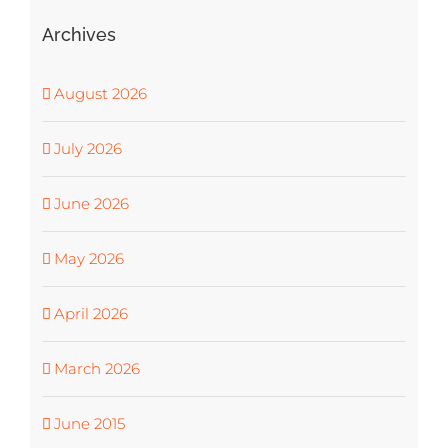
Archives
August 2026
July 2026
June 2026
May 2026
April 2026
March 2026
June 2015