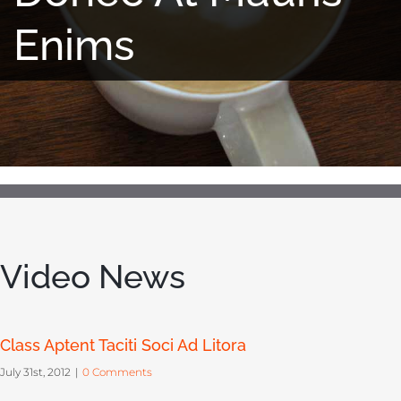
Enims
Video News
Class Aptent Taciti Soci Ad Litora
July 31st, 2012
|
0 Comments