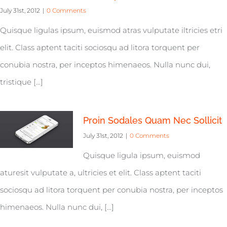
July 31st, 2012
|
0 Comments
Quisque ligulas ipsum, euismod atras vulputate iltricies etri
elit. Class aptent taciti sociosqu ad litora torquent per
conubia nostra, per inceptos himenaeos. Nulla nunc dui,
tristique [...]
Proin Sodales Quam Nec Sollicit
July 31st, 2012
|
0 Comments
Quisque ligula ipsum, euismod
aturesit vulputate a, ultricies et elit. Class aptent taciti
sociosqu ad litora torquent per conubia nostra, per inceptos
himenaeos. Nulla nunc dui, [...]