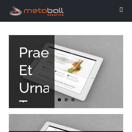
Skip
to
content
Praesent
Class
Proin
Class Aptent
Et
Aptent
Sodales
Taciti Soci Ad
Urna
Taciti
Quam
Litora
Turpis
Soci
Nec
Ad
Sollicit
Quisque