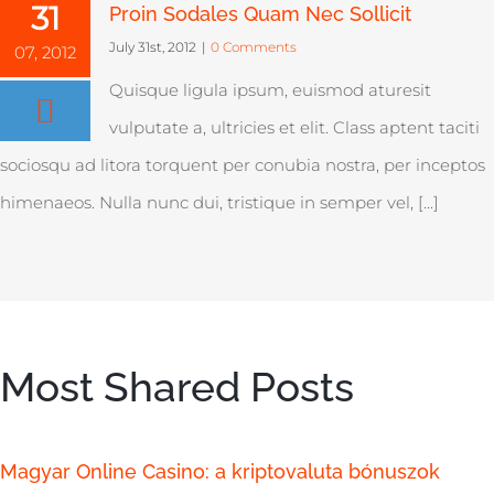
31
Proin Sodales Quam Nec Sollicit
July 31st, 2012
|
0 Comments
07, 2012
Quisque ligula ipsum, euismod aturesit
vulputate a, ultricies et elit. Class aptent taciti
sociosqu ad litora torquent per conubia nostra, per inceptos
himenaeos. Nulla nunc dui, tristique in semper vel, [...]
Most Shared Posts
Magyar Online Casino: a kriptovaluta bónuszok