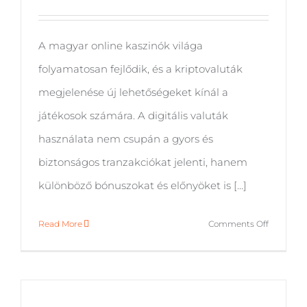
A magyar online kaszinók világa
folyamatosan fejlődik, és a kriptovaluták
megjelenése új lehetőségeket kínál a
játékosok számára. A digitális valuták
használata nem csupán a gyors és
biztonságos tranzakciókat jelenti, hanem
különböző bónuszokat és előnyöket is [...]
on
Read More
Comments Off
Magyar
Online
Casino:
a