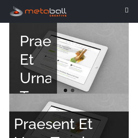
Skip
to
content
Praesent
Class
Class Aptent
Et
Aptent
Taciti Soci Ad
Urna
Taciti
Litora
Turpis
Soci
Ad
Praesent Et
Quisque
Litora
ligulas