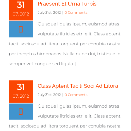
31
Praesent Et Urna Turpis
July 31st, 2012
|
0 Comments
07, 2012
Quisque ligulas ipsum, euismod atras
vulputate iltricies etri elit. Class aptent
taciti sociosqu ad litora torquent per conubia nostra,
per inceptos himenaeos. Nulla nunc dui, tristique in
semper vel, congue sed ligula. [...]
31
Class Aptent Taciti Soci Ad Litora
July 31st, 2012
|
0 Comments
07, 2012
Quisque ligulas ipsum, euismod atras
vulputate iltricies etri elit. Class aptent
taciti sociosqu ad litora torquent per conubia nostra,