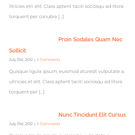
iltricies etri elit. Class aptent taciti sociosqu ad litora
torquent per conubia [...]
Proin Sodales Quam Nec
Sollicit
July 31st, 2012
|
0 Comments
Quisque ligula ipsum, euismod aturesit vulputate a,
ultricies et elit. Class aptent taciti sociosqu ad litora
torquent per [...]
Nunc Tincidunt Elit Cursus
July 31st, 2012
|
0 Comments