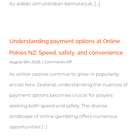
Az alábbi útmutatóban bemutatjuk, [...]
sikerhez
Understanding payment options at Online
Pokies NZ: Speed, safety, and convenience
on
August 6th, 2026
|
Comments Off
Understanding
payment
As online casinos continue to grow in popularity
options
across New Zealand, understanding the nuances of
at
Online
payment options becomes crucial for players
Pokies
NZ:
seeking both speed and safety. The diverse
Speed,
safety,
landscape of online gambling offers numerous
and
convenience
opportunities [...]