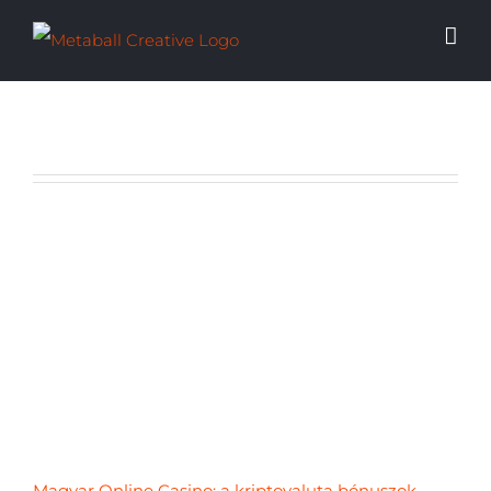
Skip
to
content
Praesent
Class
Et
Aptent
Urna
Taciti
Turpis
Soci
Ad
Quisque
Litora
ligulas
ipsum,
Magyar Online Casino: a kriptovaluta bónuszok