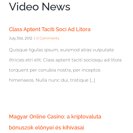
Video News
Class Aptent Taciti Soci Ad Litora
July 31st, 2012
|
0 Comments
Quisque ligulas ipsum, euismod atras vulputate
iltricies etri elit. Class aptent taciti sociosqu ad litora
torquent per conubia nostra, per inceptos
himenaeos. Nulla nunc dui, tristique [...]
Magyar Online Casino: a kriptovaluta
bónuszok előnyei és kihívásai