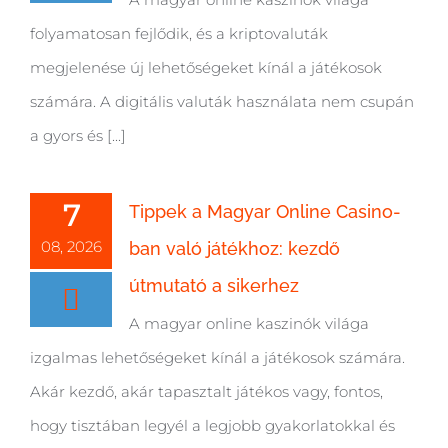
folyamatosan fejlődik, és a kriptovaluták
megjelenése új lehetőségeket kínál a játékosok
számára. A digitális valuták használata nem csupán
a gyors és [...]
7
Tippek a Magyar Online Casino-
08, 2026
ban való játékhoz: kezdő
útmutató a sikerhez
A magyar online kaszinók világa
izgalmas lehetőségeket kínál a játékosok számára.
Akár kezdő, akár tapasztalt játékos vagy, fontos,
hogy tisztában legyél a legjobb gyakorlatokkal és