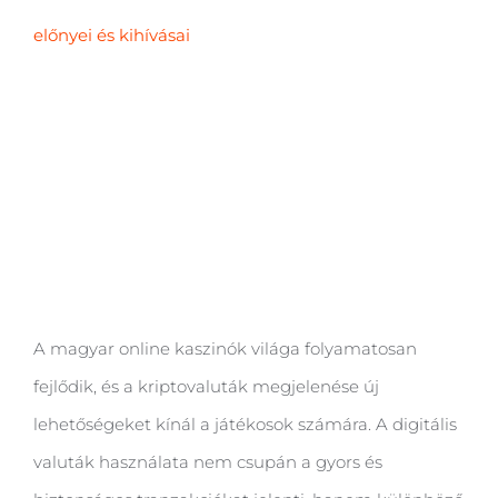
per
előnyei és kihívásai
ad
conubia
litora
nostra,
torquent
per
per
inceptos
conubia
himenaeos.
nostra,
Nulla
per
nunc
inceptos
dui,
himenaeos.
A magyar online kaszinók világa folyamatosan
tristique
Nulla
fejlődik, és a kriptovaluták megjelenése új
in
nunc
lehetőségeket kínál a játékosok számára. A digitális
semper
dui,
valuták használata nem csupán a gyors és
vel,
tristique