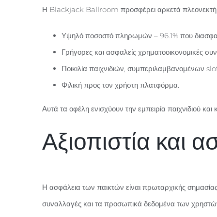
Η Blackjack Ballroom προσφέρει αρκετά πλεονεκτήμα
Υψηλό ποσοστό πληρωμών – 96.1% που διασφαλίζ
Γρήγορες και ασφαλείς χρηματοοικονομικές συ
Ποικιλία παιχνιδιών, συμπεριλαμβανομένων slo
Φιλική προς τον χρήστη πλατφόρμα.
Αυτά τα οφέλη ενισχύουν την εμπειρία παιχνιδιού και
Αξιοπιστία και α
Η ασφάλεια των παικτών είναι πρωταρχικής σημασίας
συναλλαγές και τα προσωπικά δεδομένα των χρηστών ε