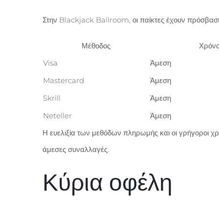
Στην Blackjack Ballroom, οι παίκτες έχουν πρόσβαση 
Μέθοδος
Χρόνο
Visa
Άμεση
Mastercard
Άμεση
Skrill
Άμεση
Neteller
Άμεση
Η ευελιξία των μεθόδων πληρωμής και οι γρήγοροι χρ
άμεσες συναλλαγές.
Κύρια οφέλη