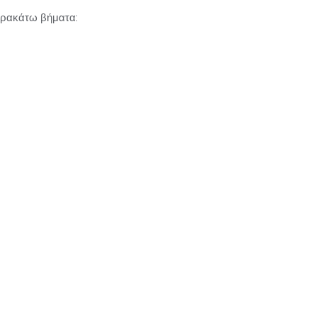
παρακάτω βήματα: