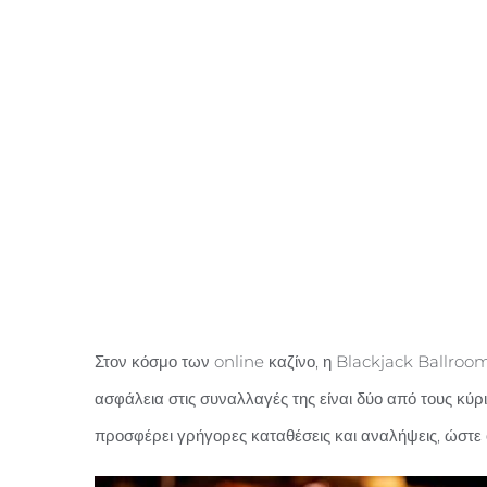
Στον κόσμο των online καζίνο, η Blackjack Ballroom 
ασφάλεια στις συναλλαγές της είναι δύο από τους κύρ
προσφέρει γρήγορες καταθέσεις και αναλήψεις, ώστε ό