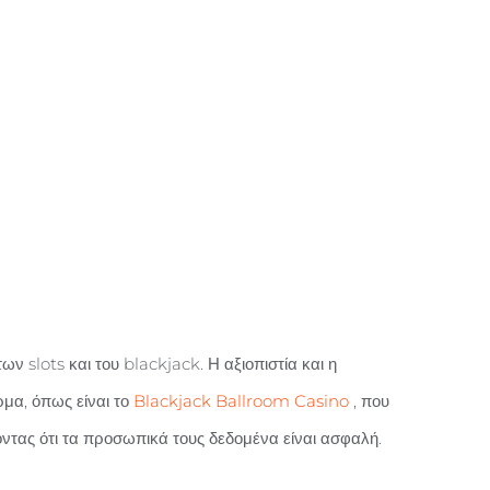
ν slots και του blackjack. Η αξιοπιστία και η
ρμα, όπως είναι το
Blackjack Ballroom Casino
, που
οντας ότι τα προσωπικά τους δεδομένα είναι ασφαλή.