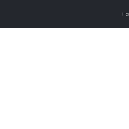
Ho
α παιχνιδιού που αξίζει