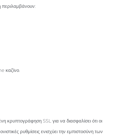
η περιλαμβάνουν:
ne καζίνο.
η κρυπτογράφηση SSL για να διασφαλίσει ότι οι
ιστικές ρυθμίσεις ενισχύει την εμπιστοσύνη των