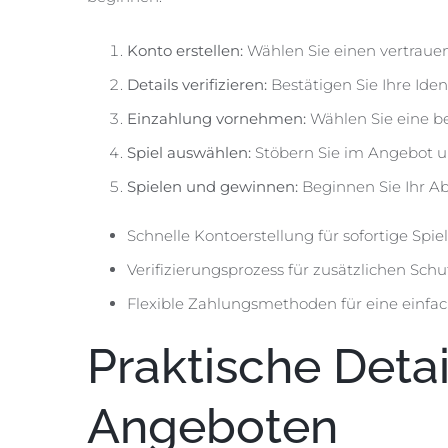
Konto erstellen:
Wählen Sie einen vertraue
Details verifizieren:
Bestätigen Sie Ihre Ident
Einzahlung vornehmen:
Wählen Sie eine b
Spiel auswählen:
Stöbern Sie im Angebot un
Spielen und gewinnen:
Beginnen Sie Ihr Ab
Schnelle Kontoerstellung für sofortige Spi
Verifizierungsprozess für zusätzlichen Schu
Flexible Zahlungsmethoden für eine einfa
Praktische Deta
Angeboten