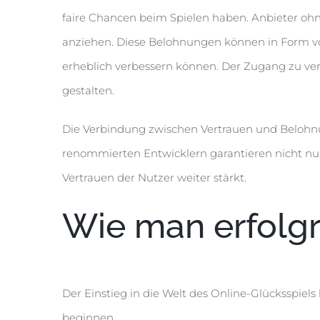
faire Chancen beim Spielen haben. Anbieter ohne
anziehen. Diese Belohnungen können in Form vo
erheblich verbessern können. Der Zugang zu ver
gestalten.
Die Verbindung zwischen Vertrauen und Belohnun
renommierten Entwicklern garantieren nicht n
Vertrauen der Nutzer weiter stärkt.
Wie man erfolgr
Der Einstieg in die Welt des Online-Glücksspiels
beginnen.