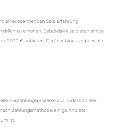
nd einer spannenden Spielerfahrung
eblich zu erhöhen. Beispielsweise bieten einige
 6.000 € anbieten. Darüber hinaus gibt es die
elle Auszahlungsprozesse aus, sodass Spieler
e nach Zahlungsmethode, einige Anbieter
um ist.