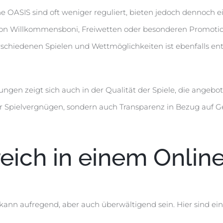
 OASIS sind oft weniger reguliert, bieten jedoch dennoch e
n Willkommensboni, Freiwetten oder besonderen Promotions
schiedenen Spielen und Wettmöglichkeiten ist ebenfalls ents
gen zeigt sich auch in der Qualität der Spiele, die angebo
ur Spielvergnügen, sondern auch Transparenz in Bezug auf
eich in einem Onlin
 kann aufregend, aber auch überwältigend sein. Hier sind ei