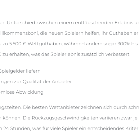
den Unterschied zwischen einem enttäuschenden Erlebnis u
lkommensboni, die neuen Spielern helfen, ihr Guthaben erh
zu 5.500 € Wettguthaben, während andere sogar 300% bis zu
 zu erhalten, was das Spielerlebnis zusätzlich verbessert.
pielgelder liefern
ngen zur Qualität der Anbieter
lemlose Abwicklung
ngszeiten. Die besten Wettanbieter zeichnen sich durch schn
en können. Die Rückzugsgeschwindigkeiten variieren zwar j
4 Stunden, was für viele Spieler ein entscheidendes Kriteri