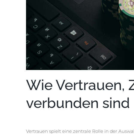
Wie Vertrauen,
verbunden sind
Vertrauen spielt eine zentrale Rolle in der Ausw