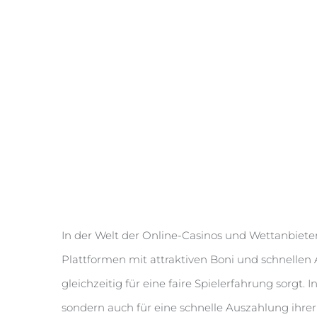
In der Welt der Online-Casinos und Wettanbiete
Plattformen mit attraktiven Boni und schnellen 
gleichzeitig für eine faire Spielerfahrung sorgt.
sondern auch für eine schnelle Auszahlung ihrer