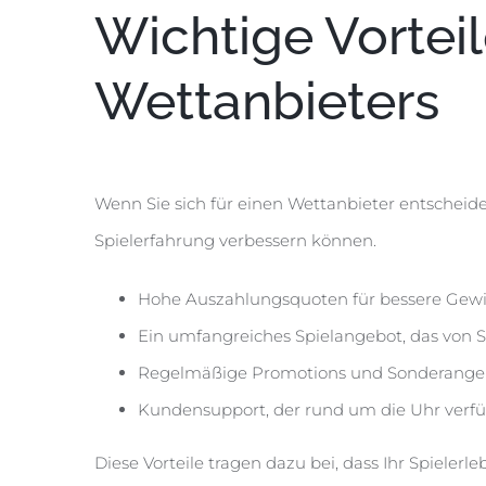
Wichtige Vortei
Wettanbieters
Wenn Sie sich für einen Wettanbieter entscheiden
Spielerfahrung verbessern können.
Hohe Auszahlungsquoten für bessere Ge
Ein umfangreiches Spielangebot, das von Slo
Regelmäßige Promotions und Sonderange
Kundensupport, der rund um die Uhr verfü
Diese Vorteile tragen dazu bei, dass Ihr Spielerl