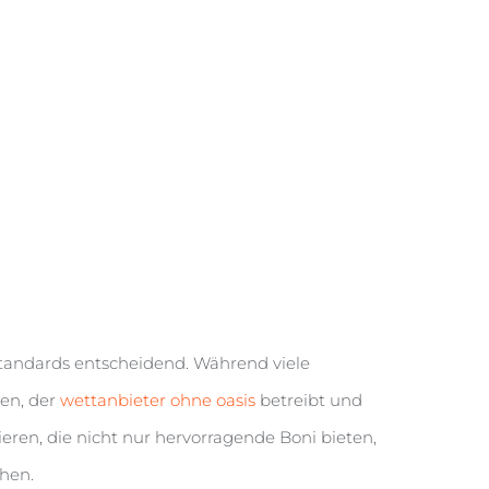
standards entscheidend. Während viele
len, der
wettanbieter ohne oasis
betreibt und
ieren, die nicht nur hervorragende Boni bieten,
chen.