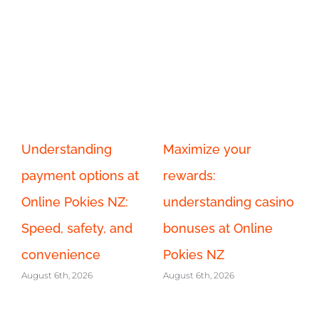
your
Standout casino
Magyar Online
features at licensed
Casino: a kripto
ding casino
betting sites Australia:
bónuszok előnye
t Online
from jackpots to
kihívásai
August 7th, 2026
immersive
26
August 6th, 2026