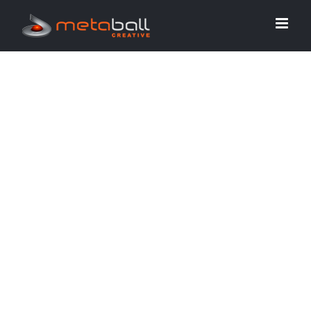
Skip
to
content
Sécurisez vos retraits à Locowin Casino : méthodes