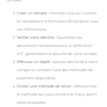
simples :
Créer un compte :
Inscrivez-vous sur Locowin
en remplissant le formulaire d’inscription avec
vos informations.
Vérifier votre identité :
Soumettez les
documents nécessaires pour la vérification
KYC, garantissant la sécurité de votre compte.
Effectuer un dépôt :
Ajoutez des fonds à votre
compte en utilisant l’une des méthodes de
paiement disponibles.
Choisir une méthode de retrait :
Sélectionnez
la méthode qui vous convient le mieux parmi
celles proposées.