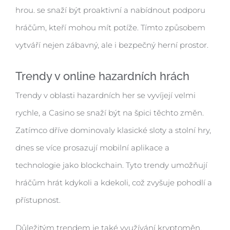
hrou. se snaží být proaktivní a nabídnout podporu
hráčům, kteří mohou mít potíže. Tímto způsobem
vytváří nejen zábavný, ale i bezpečný herní prostor.
Trendy v online hazardních hrách
Trendy v oblasti hazardních her se vyvíjejí velmi
rychle, a Casino se snaží být na špici těchto změn.
Zatímco dříve dominovaly klasické sloty a stolní hry,
dnes se více prosazují mobilní aplikace a
technologie jako blockchain. Tyto trendy umožňují
hráčům hrát kdykoli a kdekoli, což zvyšuje pohodlí a
přístupnost.
Důležitým trendem je také využívání kryptoměn.