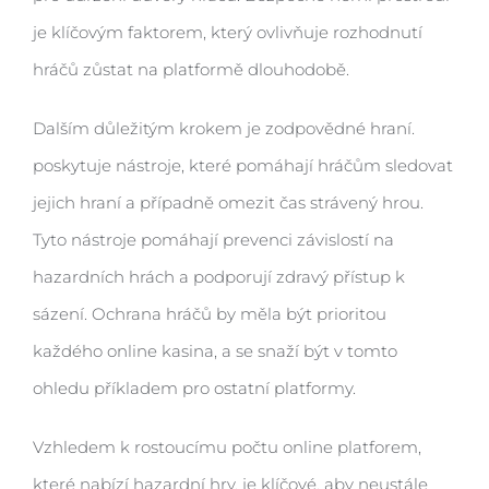
je klíčovým faktorem, který ovlivňuje rozhodnutí
hráčů zůstat na platformě dlouhodobě.
Dalším důležitým krokem je zodpovědné hraní.
poskytuje nástroje, které pomáhají hráčům sledovat
jejich hraní a případně omezit čas strávený hrou.
Tyto nástroje pomáhají prevenci závislostí na
hazardních hrách a podporují zdravý přístup k
sázení. Ochrana hráčů by měla být prioritou
každého online kasina, a se snaží být v tomto
ohledu příkladem pro ostatní platformy.
Vzhledem k rostoucímu počtu online platforem,
které nabízí hazardní hry, je klíčové, aby neustále