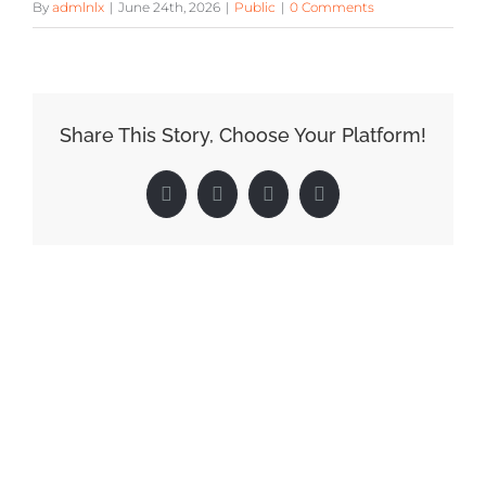
By
admlnlx
|
June 24th, 2026
|
Public
|
0 Comments
Share This Story, Choose Your Platform!
Facebook
X
LinkedIn
Pinterest
Related Posts