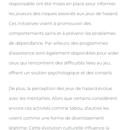
responsable ont été mises en place pour informer
les joueurs des risques associés aux jeux de hasard.
Ces initiatives visent à promouvoir des
comportements sains et à prévenir les problèmes
de dépendance. Par ailleurs, des programmes
d’assistance sont également disponibles pour aider
ceux qui rencontrent des difficultés liées au jeu,
offrant un soutien psychologique et des conseils.
De plus, la perception des jeux de hasard évolue
avec les mentalités. Alors que certains considèrent
encore ces activités comme tabou, d’autres les
voient comme une forme de divertissement
légitime. Cette évolution culturelle influence la