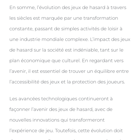
En somme, l’évolution des jeux de hasard à travers
les siècles est marquée par une transformation
constante, passant de simples activités de loisir à
une industrie mondiale complexe. L’impact des jeux
de hasard sur la société est indéniable, tant sur le
plan économique que culturel. En regardant vers
l’avenir, il est essentiel de trouver un équilibre entre
l’accessibilité des jeux et la protection des joueurs.
Les avancées technologiques continueront à
façonner l’avenir des jeux de hasard, avec de
nouvelles innovations qui transformeront
l’expérience de jeu. Toutefois, cette évolution doit