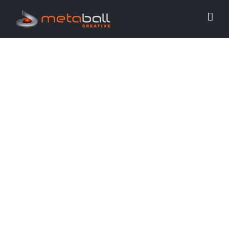
Skip
to
content
L'évolution historique des jeux de hasard à travers