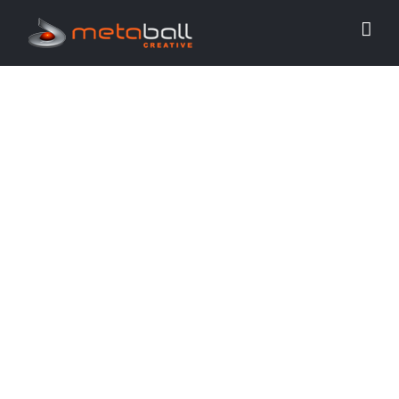
Skip
to
content
La regolamentazione del gioco d'azzardo in Italia