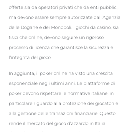
offerte sia da operatori privati che da enti pubblici,
ma devono essere sempre autorizzate dall’Agenzia
delle Dogane e dei Monopoli. I giochi da casinò, sia
fisici che online, devono seguire un rigoroso
processo di licenza che garantisce la sicurezza e
l’integrità del gioco.
In aggiunta, il poker online ha visto una crescita
esponenziale negli ultimi anni. Le piattaforme di
poker devono rispettare le normative italiane, in
particolare riguardo alla protezione dei giocatori e
alla gestione delle transazioni finanziarie. Questo
rende il mercato del gioco d’azzardo in Italia