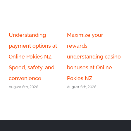
r
Standout casino
Magyar Online
features at licensed
Casino: a kriptovalu
 casino
betting sites Australia:
bónuszok előnyei é
line
from jackpots to
kihívásai
August 7th, 2026
immersive
August 6th, 2026