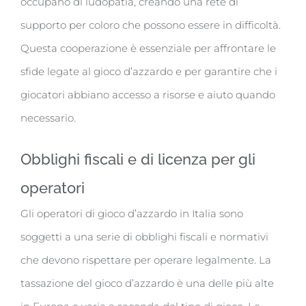
occupano di ludopatia, creando una rete di
supporto per coloro che possono essere in difficoltà.
Questa cooperazione è essenziale per affrontare le
sfide legate al gioco d’azzardo e per garantire che i
giocatori abbiano accesso a risorse e aiuto quando
necessario.
Obblighi fiscali e di licenza per gli
operatori
Gli operatori di gioco d’azzardo in Italia sono
soggetti a una serie di obblighi fiscali e normativi
che devono rispettare per operare legalmente. La
tassazione del gioco d’azzardo è una delle più alte