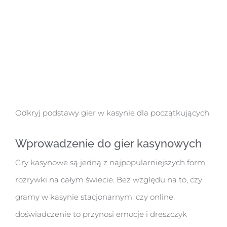
Odkryj podstawy gier w kasynie dla początkujących
Wprowadzenie do gier kasynowych
Gry kasynowe są jedną z najpopularniejszych form
rozrywki na całym świecie. Bez względu na to, czy
gramy w kasynie stacjonarnym, czy online,
doświadczenie to przynosi emocje i dreszczyk