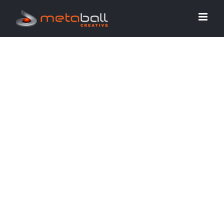
Skip
to
content
Odkryj podstawy gier w kasynie dla początkujących