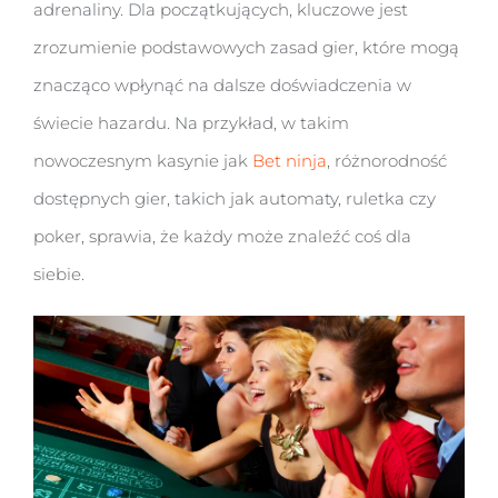
adrenaliny. Dla początkujących, kluczowe jest
zrozumienie podstawowych zasad gier, które mogą
znacząco wpłynąć na dalsze doświadczenia w
świecie hazardu. Na przykład, w takim
nowoczesnym kasynie jak
Bet ninja
, różnorodność
dostępnych gier, takich jak automaty, ruletka czy
poker, sprawia, że każdy może znaleźć coś dla
siebie.