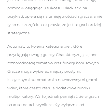
pomóc w osiągnięciu sukcesu. Blackjack, na
przykład, opiera się na umiejętnościach gracza, a nie
tylko na szczęściu, co sprawia, że jest to gra bardziej
strategiczna.
Automaty to kolejna kategoria gier, które
przyciągają uwagę graczy. Charakteryzują się one
różnorodnością tematów oraz funkcji bonusowych.
Gracze mogą wybierać między prostymi,
klasycznymi automatami a nowoczesnymi grami
video, które często oferują dodatkowe rundy i
multiplikatory. Warto jednak pamiętać, że w grach
na automatach wynik zależy wyłącznie od