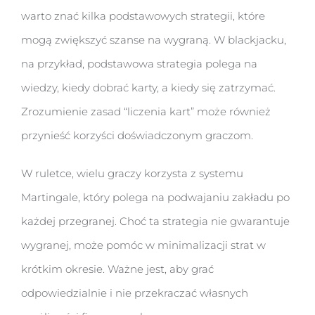
warto znać kilka podstawowych strategii, które
mogą zwiększyć szanse na wygraną. W blackjacku,
na przykład, podstawowa strategia polega na
wiedzy, kiedy dobrać karty, a kiedy się zatrzymać.
Zrozumienie zasad “liczenia kart” może również
przynieść korzyści doświadczonym graczom.
W ruletce, wielu graczy korzysta z systemu
Martingale, który polega na podwajaniu zakładu po
każdej przegranej. Choć ta strategia nie gwarantuje
wygranej, może pomóc w minimalizacji strat w
krótkim okresie. Ważne jest, aby grać
odpowiedzialnie i nie przekraczać własnych