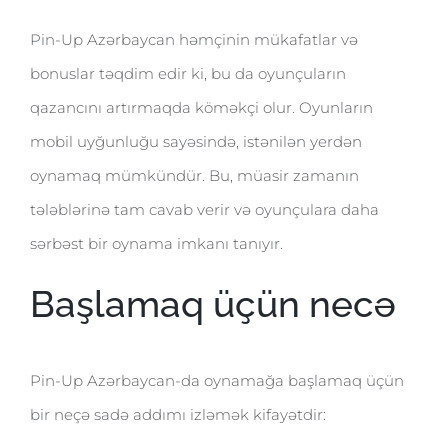
Pin-Up Azərbaycan həmçinin mükafatlar və
bonuslar təqdim edir ki, bu da oyunçuların
qazancını artırmaqda köməkçi olur. Oyunların
mobil uyğunluğu sayəsində, istənilən yerdən
oynamaq mümkündür. Bu, müasir zamanın
tələblərinə tam cavab verir və oyunçulara daha
sərbəst bir oynama imkanı tanıyır.
Başlamaq üçün necə
Pin-Up Azərbaycan-da oynamağa başlamaq üçün
bir neçə sadə addımı izləmək kifayətdir: