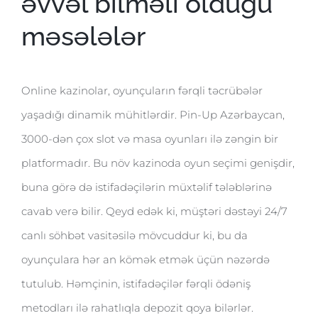
əvvəl bilməli olduğu
məsələlər
Online kazinolar, oyunçuların fərqli təcrübələr
yaşadığı dinamik mühitlərdir. Pin-Up Azərbaycan,
3000-dən çox slot və masa oyunları ilə zəngin bir
platformadır. Bu növ kazinoda oyun seçimi genişdir,
buna görə də istifadəçilərin müxtəlif tələblərinə
cavab verə bilir. Qeyd edək ki, müştəri dəstəyi 24/7
canlı söhbət vasitəsilə mövcuddur ki, bu da
oyunçulara hər an kömək etmək üçün nəzərdə
tutulub. Həmçinin, istifadəçilər fərqli ödəniş
metodları ilə rahatlıqla depozit qoya bilərlər.