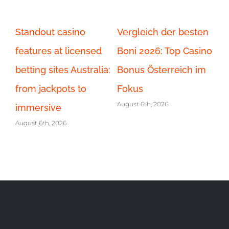
der besten
Explore fast
Understanding
 Top Casino
withdrawal casinos
payment options
erreich im
Canada: Top instant
Online Pokies N
payout methods for
Speed, safety, a
26
players
convenience
August 6th, 2026
August 6th, 2026