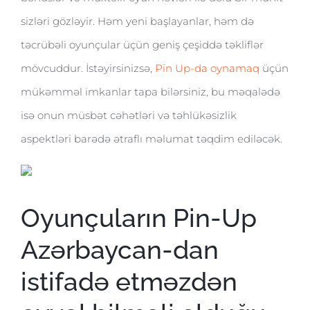
sizləri gözləyir. Həm yeni başlayanlar, həm də
təcrübəli oyunçular üçün geniş çeşiddə təkliflər
mövcuddur. İstəyirsinizsə,
Pin Up-da oynamaq
üçün
mükəmməl imkanlar tapa bilərsiniz, bu məqalədə
isə onun müsbət cəhətləri və təhlükəsizlik
aspektləri barədə ətraflı məlumat təqdim ediləcək.
Oyunçuların Pin-Up
Azərbaycan-dan
istifadə etməzdən