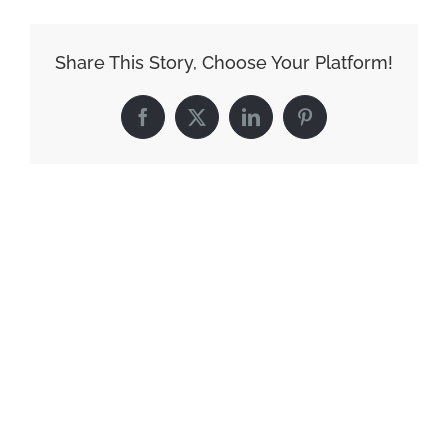
Share This Story, Choose Your Platform!
Facebook
X
LinkedIn
Pinterest
Related Posts