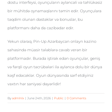
dostu interfeysi, oyunçuların əyləncəli və təhlükəsiz
bir mühitdə oynamaqlarını təmin edir. Oyunçulara
təqdim olunan dəstəklər və bonuslar, bu
platformanı daha da cazibədar edir.
Yekun olaraq, Pin-Up Azərbaycan onlayn kazino
sahəsində müasir tələblərə cavab verən bir
platformadır. Burada iştirak edən oyunçular, geniş
və fərqli oyun təcrübələri ilə əyləncə dolu bir dünya
kəşf edəcəklər. Oyun dünyasında sərf etdiyiniz
vaxtın hər saniyəsi dəyərlidir!
By
admlnlx
|
June 24th, 2026
|
Public
|
0 Comments