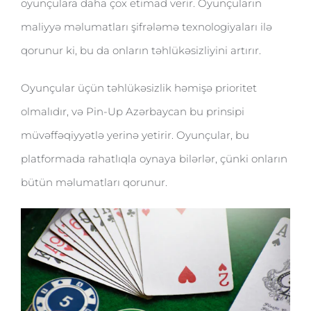
oyunçulara daha çox etimad verir. Oyunçuların
maliyyə məlumatları şifrələmə texnologiyaları ilə
qorunur ki, bu da onların təhlükəsizliyini artırır.
Oyunçular üçün təhlükəsizlik həmişə prioritet
olmalıdır, və Pin-Up Azərbaycan bu prinsipi
müvəffəqiyyətlə yerinə yetirir. Oyunçular, bu
platformada rahatlıqla oynaya bilərlər, çünki onların
bütün məlumatları qorunur.