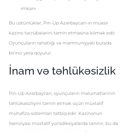
imkanı
Bu üstünlüklər, Pin-Up Azərbaycan-ın müasir
kazino təcrübələrini təmin etməsinə kömək edir.
Oyunçuların rahatlığı və məmnuniyyəti burada
birinci yerə qoyulur.
İnam və təhlükəsizlik
Pin-Up Azərbaycan, oyunçuların məlumatlarının
təhlükəsizliyini təmin etmək üçün müxtəlif
mühafizə sistemləri tətbiq edir. Kazinonun
lisenziyası müxtəlif yurisdiksiyalarda tanınır, bu da