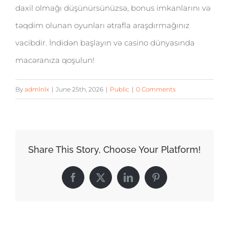
daxil olmağı düşünürsünüzsə, bonus imkanlarını və
təqdim olunan oyunları ətrafla araşdırmağınız
vacibdir. İndidən başlayın və casino dünyasında
macəranıza qoşulun!
By
admlnlx
|
June 25th, 2026
|
Public
|
0 Comments
Share This Story, Choose Your Platform!
Facebook
X
LinkedIn
Pinterest