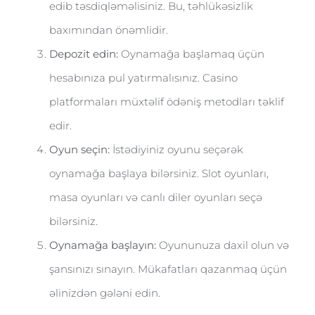
edib təsdiqləməlisiniz. Bu, təhlükəsizlik
baxımından önəmlidir.
Depozit edin:
Oynamağa başlamaq üçün
hesabınıza pul yatırmalısınız. Casino
platformaları müxtəlif ödəniş metodları təklif
edir.
Oyun seçin:
İstədiyiniz oyunu seçərək
oynamağa başlaya bilərsiniz. Slot oyunları,
masa oyunları və canlı diler oyunları seçə
bilərsiniz.
Oynamağa başlayın:
Oyununuza daxil olun və
şansınızı sınayın. Mükafatları qazanmaq üçün
əlinizdən gələni edin.