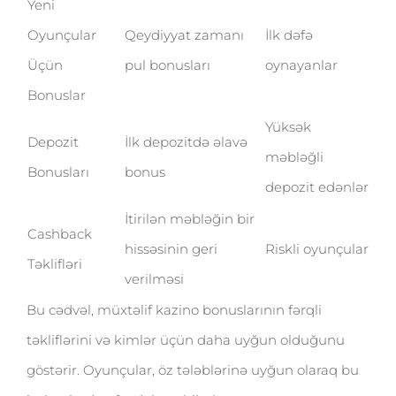
Yeni
Oyunçular
Qeydiyyat zamanı
İlk dəfə
Üçün
pul bonusları
oynayanlar
Bonuslar
Yüksək
Depozit
İlk depozitdə əlavə
məbləğli
Bonusları
bonus
depozit edənlər
İtirilən məbləğin bir
Cashback
hissəsinin geri
Riskli oyunçular
Təklifləri
verilməsi
Bu cədvəl, müxtəlif kazino bonuslarının fərqli
təkliflərini və kimlər üçün daha uyğun olduğunu
göstərir. Oyunçular, öz tələblərinə uyğun olaraq bu