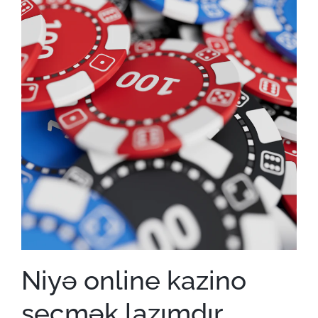
Niyə online kazino
seçmək lazımdır