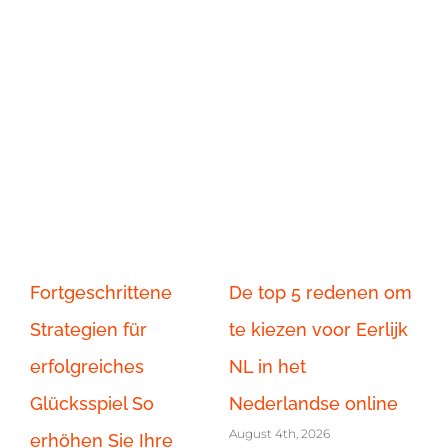
Related Posts
 om
Ausländische Online
Ontdek de snelste
E
ijk
Casinos Schweiz
uitbetalingen bij
s
2026: Ein Überblick
Beste Legale
e
ne
über sichere
Goksites van
A
Auszahlungen und
Nederland 2026