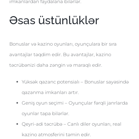
imkanlardan faydalana bilərlər.
Əsas üstünlüklər
Bonuslar və kazino oyunları, oyunçulara bir sıra
avantajlar təqdim edir. Bu avantajlar, kazino
təcrübənizi daha zəngin və maraqlı edir.
Yüksək qazanc potensialı – Bonuslar sayəsində
qazanma imkanları artır.
Geniş oyun seçimi – Oyunçular fərqli janrlarda
oyunlar tapa bilərlər.
Qeyri-adi təcrübə – Canlı diler oyunları, real
kazino atmosferini təmin edir.