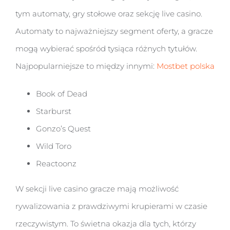
tym automaty, gry stołowe oraz sekcję live casino.
Automaty to najważniejszy segment oferty, a gracze
mogą wybierać spośród tysiąca różnych tytułów.
Najpopularniejsze to między innymi:
Mostbet polska
Book of Dead
Starburst
Gonzo’s Quest
Wild Toro
Reactoonz
W sekcji live casino gracze mają możliwość
rywalizowania z prawdziwymi krupierami w czasie
rzeczywistym. To świetna okazja dla tych, którzy