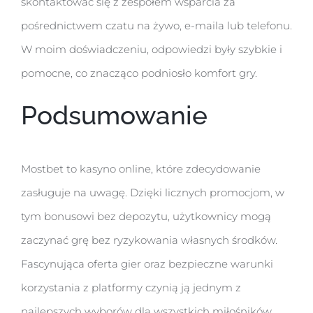
skontaktować się z zespołem wsparcia za
pośrednictwem czatu na żywo, e-maila lub telefonu.
W moim doświadczeniu, odpowiedzi były szybkie i
pomocne, co znacząco podniosło komfort gry.
Podsumowanie
Mostbet to kasyno online, które zdecydowanie
zasługuje na uwagę. Dzięki licznych promocjom, w
tym bonusowi bez depozytu, użytkownicy mogą
zaczynać grę bez ryzykowania własnych środków.
Fascynująca oferta gier oraz bezpieczne warunki
korzystania z platformy czynią ją jednym z
najlepszych wyborów dla wszystkich miłośników