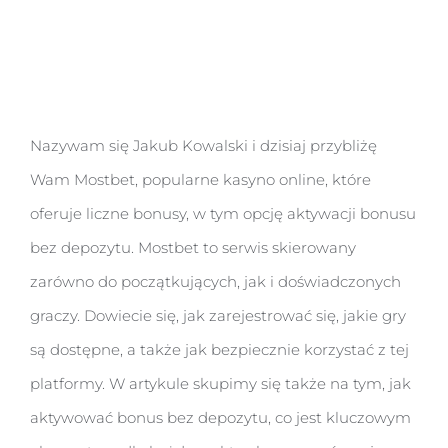
bez depozytu w
Mostbet?
Nazywam się Jakub Kowalski i dzisiaj przybliżę
Wam Mostbet, popularne kasyno online, które
oferuje liczne bonusy, w tym opcję aktywacji bonusu
bez depozytu. Mostbet to serwis skierowany
zarówno do początkujących, jak i doświadczonych
graczy. Dowiecie się, jak zarejestrować się, jakie gry
są dostępne, a także jak bezpiecznie korzystać z tej
platformy. W artykule skupimy się także na tym, jak
aktywować bonus bez depozytu, co jest kluczowym