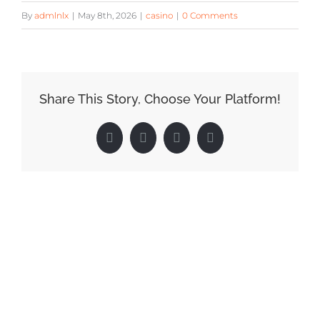
By
admlnlx
|
May 8th, 2026
|
casino
|
0 Comments
Share This Story, Choose Your Platform!
Facebook
X
LinkedIn
Pinterest
Related Posts