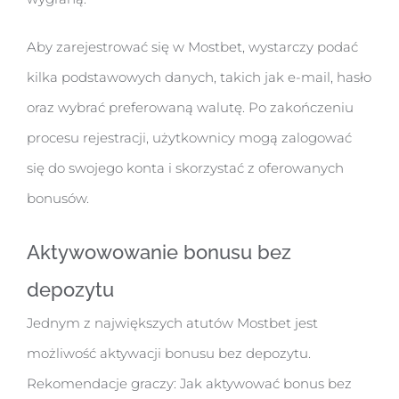
Aby zarejestrować się w Mostbet, wystarczy podać
kilka podstawowych danych, takich jak e-mail, hasło
oraz wybrać preferowaną walutę. Po zakończeniu
procesu rejestracji, użytkownicy mogą zalogować
się do swojego konta i skorzystać z oferowanych
bonusów.
Aktywowowanie bonusu bez
depozytu
Jednym z największych atutów Mostbet jest
możliwość aktywacji bonusu bez depozytu.
Rekomendacje graczy: Jak aktywować bonus bez