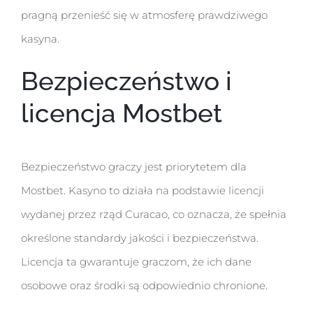
pragną przenieść się w atmosferę prawdziwego
kasyna.
Bezpieczeństwo i
licencja Mostbet
Bezpieczeństwo graczy jest priorytetem dla
Mostbet. Kasyno to działa na podstawie licencji
wydanej przez rząd Curacao, co oznacza, że spełnia
określone standardy jakości i bezpieczeństwa.
Licencja ta gwarantuje graczom, że ich dane
osobowe oraz środki są odpowiednio chronione.