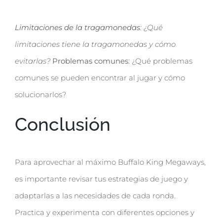
Limitaciones de la tragamonedas
: ¿Qué
limitaciones tiene la tragamonedas y cómo
evitarlas?
Problemas comunes
: ¿Qué problemas
comunes se pueden encontrar al jugar y cómo
solucionarlos?
Conclusión
Para aprovechar al máximo Buffalo King Megaways,
es importante revisar tus estrategias de juego y
adaptarlas a las necesidades de cada ronda.
Practica y experimenta con diferentes opciones y