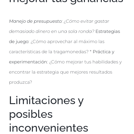
Manejo de presupuesto
: ¿Cómo evitar gastar
demasiado dinero en una sola ronda?
Estrategias
de juego
: ¿Cómo aprovechar al máximo las
características de la tragamonedas? *
Práctica y
experimentación
: ¿Cómo mejorar tus habilidades y
encontrar la estrategia que mejores resultados
produzca?
Limitaciones y
posibles
inconvenientes