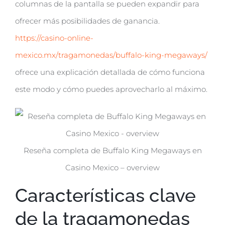
columnas de la pantalla se pueden expandir para
ofrecer más posibilidades de ganancia.
https://casino-online-
mexico.mx/tragamonedas/buffalo-king-megaways/
ofrece una explicación detallada de cómo funciona
este modo y cómo puedes aprovecharlo al máximo.
Reseña completa de Buffalo King Megaways en
Casino Mexico – overview
Características clave
de la tragamonedas