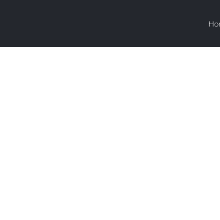
Ho
ențe de Noroc Online