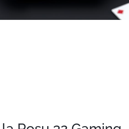
ă la Rosu 32 Gaming