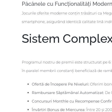
Păcănele cu Funcționalități Moder
Jocurile oferite moderne conțin trăsături ca Meg
smartphone, asigurând identică calitate lină indi
Sistem Complex 
Programul nostru de premii este structurat pe 6 t
în paralel membrii constanți beneficiază de rambu
Ofertă de Începere Pe Niveluri:
Oferim bonus
Rambursare Săptămânal Automatizat:
De l
Concursuri Monthle cu Recompense Confi
Învârtiri Bonus de Miercurea:
Între 20 și 20