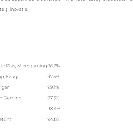
e și inovație.
ic Play, Microgaming
96.2%
g, Ezugi
97.5%
iger
99.1%
on Gaming
97.3%
98.4%
etEnt
94.8%