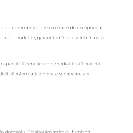
oferind membrilor noștri o trăire de excepțional.
independente, garantând în acest fel că toată
capabili să beneficia de imediat toată colecție
dică că informațiile private și bancare ale
din domeniu. Colaborăm strict cu furnizori