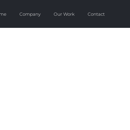
me
Company
Our Work
Contact