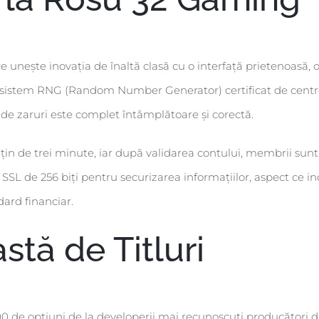
e unește inovația de înaltă clasă cu o interfață prietenoasă, 
sistem RNG (Random Number Generator) certificat de centre 
e de zaruri este complet întâmplătoare și corectă.
n de trei minute, iar după validarea contului, membrii sunt 
 SSL de 256 biți pentru securizarea informațiilor, aspect ce in
dard financiar.
tă de Titluri
500 de opțiuni de la developerii mai recunoscuți producători 