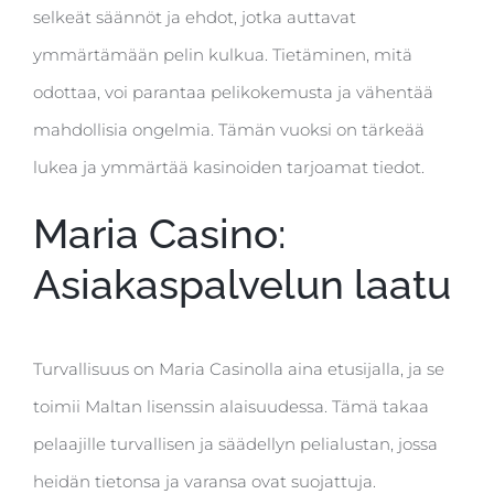
selkeät säännöt ja ehdot, jotka auttavat
ymmärtämään pelin kulkua. Tietäminen, mitä
odottaa, voi parantaa pelikokemusta ja vähentää
mahdollisia ongelmia. Tämän vuoksi on tärkeää
lukea ja ymmärtää kasinoiden tarjoamat tiedot.
Maria Casino:
Asiakaspalvelun laatu
Turvallisuus on Maria Casinolla aina etusijalla, ja se
toimii Maltan lisenssin alaisuudessa. Tämä takaa
pelaajille turvallisen ja säädellyn pelialustan, jossa
heidän tietonsa ja varansa ovat suojattuja.