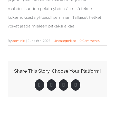
mahdollisuuden pelata yhdessä, mikä tekee
kokemuksesta yhteisöllisemmän. Tällaiset hetket
voivat jäädä mieleen pitkäksi aikaa.
By
admlnlx
|
June 8th, 2026
|
Uncategorized
|
0 Comments
Share This Story, Choose Your Platform!
Facebook
X
LinkedIn
Pinterest