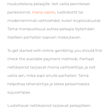
houkuttelevia pelaajille. Voit valita perinteiset
pankkisiirrot,
maria casino
, luottokortit tai
moderneimmat vaihtoehdot, kuten kryptovaluutat.
Tämä monipuolisuus auttaa pelaajia löytämään
itselleen parhaiten sopivan maksutavan.
To get started with online gambling, you should first
check the available payment methods. Parhaat
nettikasinot tarjoavat monia vaihtoehtoja, ja voit
valita sen, mikä sopii sinulle parhaiten. Tämä
helpottaa rahansiirtoja ja tekee pelaamisesta
sujuvampaa.
Luotettavat nettikasinot tarjoavat pelaajilleen