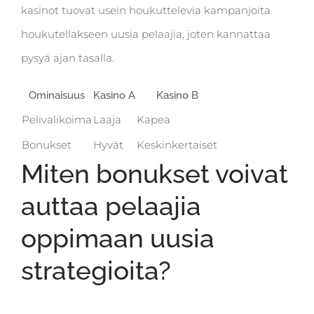
kasinot tuovat usein houkuttelevia kampanjoita
houkutellakseen uusia pelaajia, joten kannattaa
pysyä ajan tasalla.
Ominaisuus
Kasino A
Kasino B
Pelivalikoima
Laaja
Kapea
Bonukset
Hyvät
Keskinkertaiset
Miten bonukset voivat
auttaa pelaajia
oppimaan uusia
strategioita?