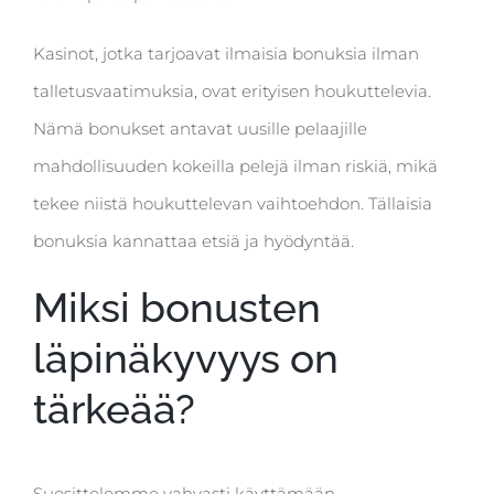
Kasinot, jotka tarjoavat ilmaisia bonuksia ilman
talletusvaatimuksia, ovat erityisen houkuttelevia.
Nämä bonukset antavat uusille pelaajille
mahdollisuuden kokeilla pelejä ilman riskiä, mikä
tekee niistä houkuttelevan vaihtoehdon. Tällaisia
bonuksia kannattaa etsiä ja hyödyntää.
Miksi bonusten
läpinäkyvyys on
tärkeää?
Suosittelemme vahvasti käyttämään