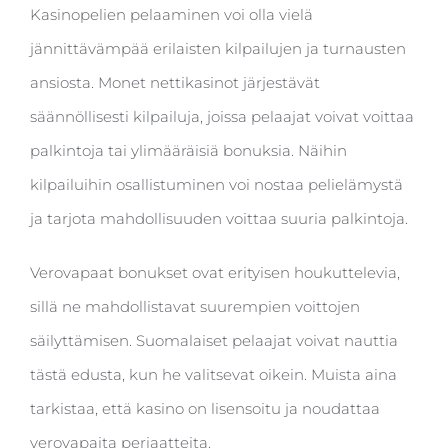
Kasinopelien pelaaminen voi olla vielä
jännittävämpää erilaisten kilpailujen ja turnausten
ansiosta. Monet nettikasinot järjestävät
säännöllisesti kilpailuja, joissa pelaajat voivat voittaa
palkintoja tai ylimääräisiä bonuksia. Näihin
kilpailuihin osallistuminen voi nostaa pelielämystä
ja tarjota mahdollisuuden voittaa suuria palkintoja.
Verovapaat bonukset ovat erityisen houkuttelevia,
sillä ne mahdollistavat suurempien voittojen
säilyttämisen. Suomalaiset pelaajat voivat nauttia
tästä edusta, kun he valitsevat oikein. Muista aina
tarkistaa, että kasino on lisensoitu ja noudattaa
verovapaita periaatteita.