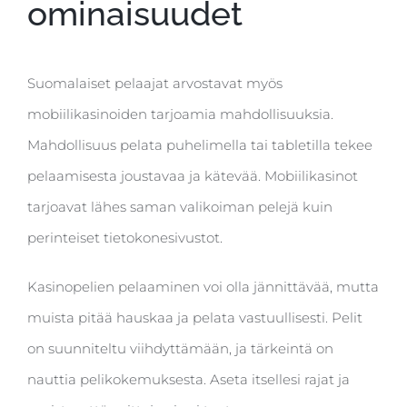
ominaisuudet
Suomalaiset pelaajat arvostavat myös
mobiilikasinoiden tarjoamia mahdollisuuksia.
Mahdollisuus pelata puhelimella tai tabletilla tekee
pelaamisesta joustavaa ja kätevää. Mobiilikasinot
tarjoavat lähes saman valikoiman pelejä kuin
perinteiset tietokonesivustot.
Kasinopelien pelaaminen voi olla jännittävää, mutta
muista pitää hauskaa ja pelata vastuullisesti. Pelit
on suunniteltu viihdyttämään, ja tärkeintä on
nauttia pelikokemuksesta. Aseta itsellesi rajat ja