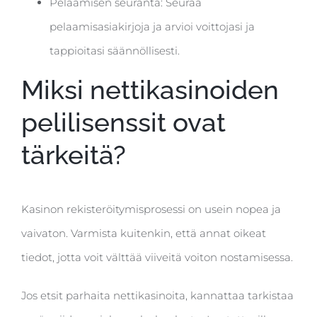
Pelaamisen seuranta: Seuraa
pelaamisasiakirjoja ja arvioi voittojasi ja
tappioitasi säännöllisesti.
Miksi nettikasinoiden
pelilisenssit ovat
tärkeitä?
Kasinon rekisteröitymisprosessi on usein nopea ja
vaivaton. Varmista kuitenkin, että annat oikeat
tiedot, jotta voit välttää viiveitä voiton nostamisessa.
Jos etsit parhaita nettikasinoita, kannattaa tarkistaa