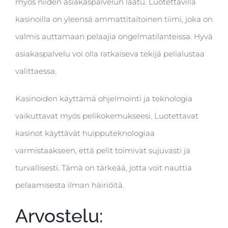
myös niiden asiakaspalvelun laatu. Luotettavilla
kasinoilla on yleensä ammattitaitoinen tiimi, joka on
valmis auttamaan pelaajia ongelmatilanteissa. Hyvä
asiakaspalvelu voi olla ratkaiseva tekijä pelialustaa
valittaessa.
Kasinoiden käyttämä ohjelmointi ja teknologia
vaikuttavat myös pelikokemukseesi. Luotettavat
kasinot käyttävät huipputeknologiaa
varmistaakseen, että pelit toimivat sujuvasti ja
turvallisesti. Tämä on tärkeää, jotta voit nauttia
pelaamisesta ilman häiriöitä.
Arvostelu: