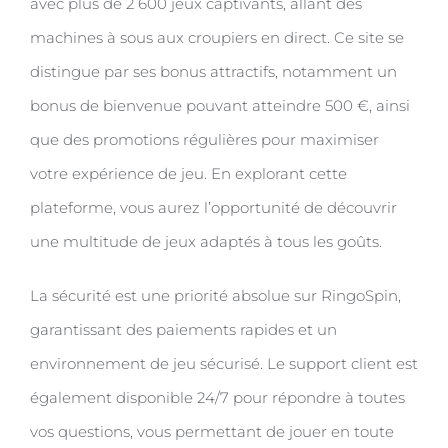
avec plus de 2 600 jeux captivants, allant des
machines à sous aux croupiers en direct. Ce site se
distingue par ses bonus attractifs, notamment un
bonus de bienvenue pouvant atteindre 500 €, ainsi
que des promotions régulières pour maximiser
votre expérience de jeu. En explorant cette
plateforme, vous aurez l’opportunité de découvrir
une multitude de jeux adaptés à tous les goûts.
La sécurité est une priorité absolue sur RingoSpin,
garantissant des paiements rapides et un
environnement de jeu sécurisé. Le support client est
également disponible 24/7 pour répondre à toutes
vos questions, vous permettant de jouer en toute