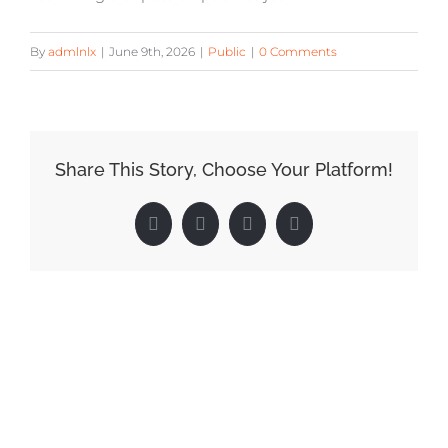
By
admlnlx
|
June 9th, 2026
|
Public
|
0 Comments
Share This Story, Choose Your Platform!
Facebook
X
LinkedIn
Pinterest
Related Posts