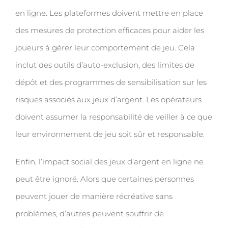
en ligne. Les plateformes doivent mettre en place
des mesures de protection efficaces pour aider les
joueurs à gérer leur comportement de jeu. Cela
inclut des outils d’auto-exclusion, des limites de
dépôt et des programmes de sensibilisation sur les
risques associés aux jeux d’argent. Les opérateurs
doivent assumer la responsabilité de veiller à ce que
leur environnement de jeu soit sûr et responsable.
Enfin, l’impact social des jeux d’argent en ligne ne
peut être ignoré. Alors que certaines personnes
peuvent jouer de manière récréative sans
problèmes, d’autres peuvent souffrir de