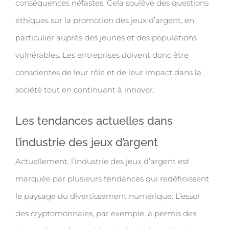
conséquences néfastes. Cela soulève des questions
éthiques sur la promotion des jeux d’argent, en
particulier auprès des jeunes et des populations
vulnérables. Les entreprises doivent donc être
conscientes de leur rôle et de leur impact dans la
société tout en continuant à innover.
Les tendances actuelles dans
l’industrie des jeux d’argent
Actuellement, l’industrie des jeux d’argent est
marquée par plusieurs tendances qui redéfinissent
le paysage du divertissement numérique. L’essor
des cryptomonnaies, par exemple, a permis des