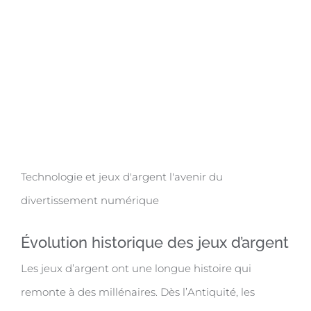
Technologie et jeux d'argent l'avenir du
divertissement numérique
Évolution historique des jeux d’argent
Les jeux d’argent ont une longue histoire qui
remonte à des millénaires. Dès l’Antiquité, les