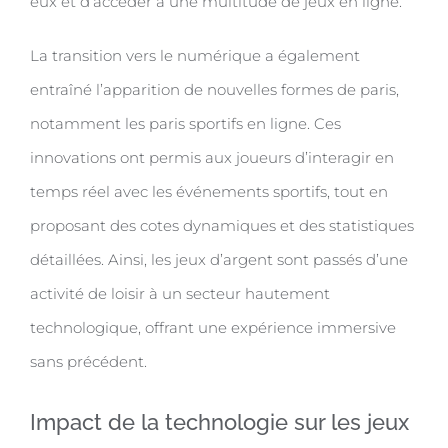
eux et d’accéder à une multitude de jeux en ligne.
La transition vers le numérique a également
entraîné l’apparition de nouvelles formes de paris,
notamment les paris sportifs en ligne. Ces
innovations ont permis aux joueurs d’interagir en
temps réel avec les événements sportifs, tout en
proposant des cotes dynamiques et des statistiques
détaillées. Ainsi, les jeux d’argent sont passés d’une
activité de loisir à un secteur hautement
technologique, offrant une expérience immersive
sans précédent.
Impact de la technologie sur les jeux