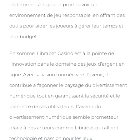
plateforme s’engage à promouvoir un
environnement de jeu responsable, en offrant des
outils pour aider les joueurs à gérer leur temps et
leur budget.
En somme, Librabet Casino est à la pointe de
l’innovation dans le domaine des jeux d’argent en
ligne. Avec sa vision tournée vers l’avenir, il
contribue à façonner le paysage du divertissement
numérique tout en garantissant la sécurité et le
bien-être de ses utilisateurs. L’avenir du
divertissement numérique semble prometteur
grâce à des acteurs comme Librabet qui allient
technologie et passion pour les jeux.