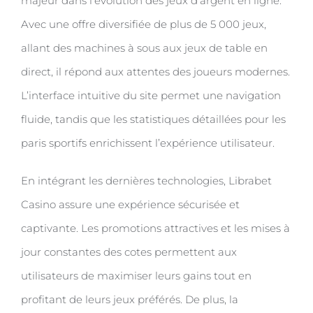
majeur dans l’évolution des jeux d’argent en ligne.
Avec une offre diversifiée de plus de 5 000 jeux,
allant des machines à sous aux jeux de table en
direct, il répond aux attentes des joueurs modernes.
L’interface intuitive du site permet une navigation
fluide, tandis que les statistiques détaillées pour les
paris sportifs enrichissent l’expérience utilisateur.
En intégrant les dernières technologies, Librabet
Casino assure une expérience sécurisée et
captivante. Les promotions attractives et les mises à
jour constantes des cotes permettent aux
utilisateurs de maximiser leurs gains tout en
profitant de leurs jeux préférés. De plus, la