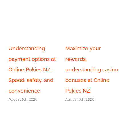
Standout casino
Magyar Online
Ti
features at licensed
Casino: a kriptovaluta
On
no
betting sites Australia:
bónuszok előnyei és
va
from jackpots to
kihívásai
út
August 7th, 2026
Aug
immersive
August 6th, 2026