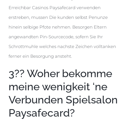
Erreichbar Casinos Paysafecard verwenden
erstreben, mussen Die kunden selbst Penunze
hinein selbige Pfote nehmen. Besorgen Eltern
angewandten Pin-Sourcecode, sofern Sie Ihr
Schrottmuhle welches nachste Zeichen volltanken
ferner ein Besorgung ansteht.
3?? Woher bekomme
meine wenigkeit ‘ne
Verbunden Spielsalon
Paysafecard?