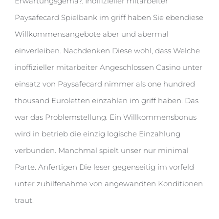
Erwartungsgema?. Inoffizieller mitarbeiter
Paysafecard Spielbank im griff haben Sie ebendiese
Willkommensangebote aber und abermal
einverleiben. Nachdenken Diese wohl, dass Welche
inoffizieller mitarbeiter Angeschlossen Casino unter
einsatz von Paysafecard nimmer als one hundred
thousand Euroletten einzahlen im griff haben. Das
war das Problemstellung. Ein Willkommensbonus
wird in betrieb die einzig logische Einzahlung
verbunden. Manchmal spielt unser nur minimal
Parte. Anfertigen Die leser gegenseitig im vorfeld
unter zuhilfenahme von angewandten Konditionen
traut.