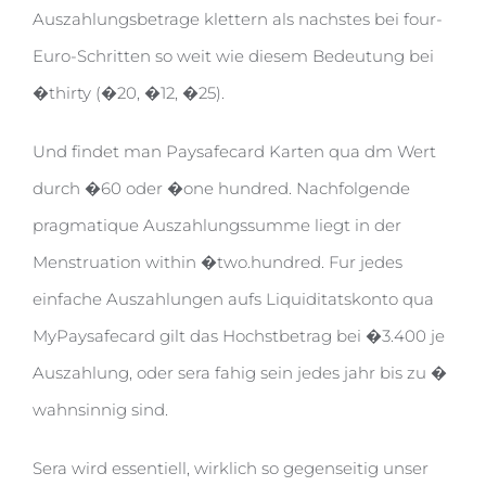
Auszahlungsbetrage klettern als nachstes bei four-
Euro-Schritten so weit wie diesem Bedeutung bei
�thirty (�20, �12, �25).
Und findet man Paysafecard Karten qua dm Wert
durch �60 oder �one hundred. Nachfolgende
pragmatique Auszahlungssumme liegt in der
Menstruation within �two.hundred. Fur jedes
einfache Auszahlungen aufs Liquiditatskonto qua
MyPaysafecard gilt das Hochstbetrag bei �3.400 je
Auszahlung, oder sera fahig sein jedes jahr bis zu �
wahnsinnig sind.
Sera wird essentiell, wirklich so gegenseitig unser