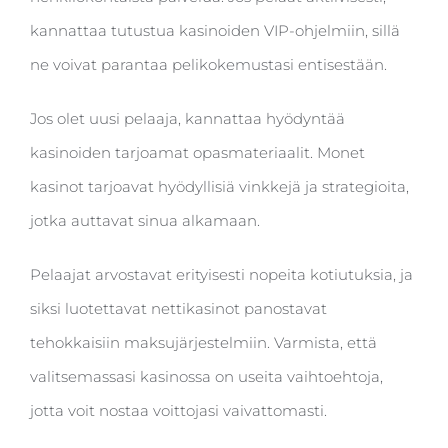
kannattaa tutustua kasinoiden VIP-ohjelmiin, sillä
ne voivat parantaa pelikokemustasi entisestään.
Jos olet uusi pelaaja, kannattaa hyödyntää
kasinoiden tarjoamat opasmateriaalit. Monet
kasinot tarjoavat hyödyllisiä vinkkejä ja strategioita,
jotka auttavat sinua alkamaan.
Pelaajat arvostavat erityisesti nopeita kotiutuksia, ja
siksi luotettavat nettikasinot panostavat
tehokkaisiin maksujärjestelmiin. Varmista, että
valitsemassasi kasinossa on useita vaihtoehtoja,
jotta voit nostaa voittojasi vaivattomasti.