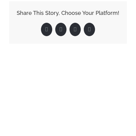
Share This Story, Choose Your Platform!
Facebook
X
LinkedIn
Pinterest
Related Posts