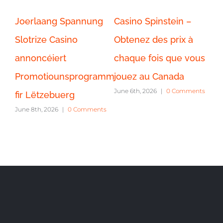
Cassino Spinstein –
Gangstasino New
Pa
Jogue caça-níqueis
Player Promotions in
20
us
tradicionais e
Canada
bo
June 8th, 2026
|
0 Comments
Jun
contemporâneos
ts
exclusivamente em
Portugal.
June 6th, 2026
|
0 Comments