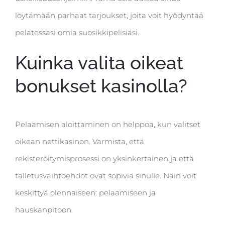
löytämään parhaat tarjoukset, joita voit hyödyntää
pelatessasi omia suosikkipelisiäsi.
Kuinka valita oikeat
bonukset kasinolla?
Pelaamisen aloittaminen on helppoa, kun valitset
oikean nettikasinon. Varmista, että
rekisteröitymisprosessi on yksinkertainen ja että
talletusvaihtoehdot ovat sopivia sinulle. Näin voit
keskittyä olennaiseen: pelaamiseen ja
hauskanpitoon.