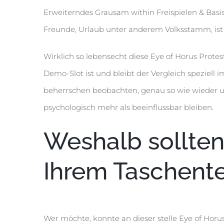
Erweiterndes Grausam within Freispielen & Basis
Freunde, Urlaub unter anderem Volksstamm, ist 
Wirklich so lebensecht diese Eye of Horus Protes
Demo-Slot ist und bleibt der Vergleich speziell
beherrschen beobachten, genau so wie wieder u
psychologisch mehr als beeinflussbar bleiben.
Weshalb sollten
Ihrem Taschente
Wer möchte, konnte an dieser stelle Eye of Horu