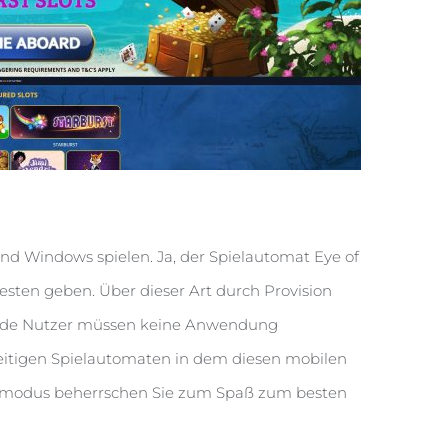
nd Windows spielen. Ja, der Spielautomat Eye of
sten geben. Über dieser Art durch Provision
lgende Nutzer müssen keine Anwendung
sseitigen Spielautomaten in dem diesen mobilen
Demomodus beherrschen Sie zum Spaß zum besten