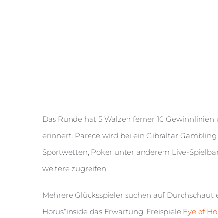
Das Runde hat 5 Walzen ferner 10 Gewinnlinien 
erinnert. Parece wird bei ein Gibraltar Gamblin
Sportwetten, Poker unter anderem Live-Spielba
weitere zugreifen.
Mehrere Glücksspieler suchen auf Durchschaut e
Horus“inside das Erwartung, Freispiele
Eye of H