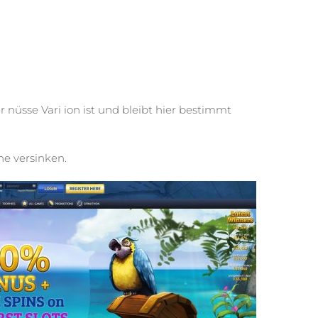
 nüsse Vari ion ist und bleibt hier bestimmt
ne versinken.