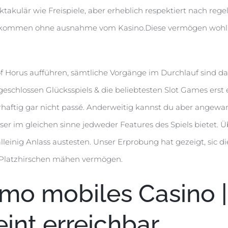
takulär wie Freispiele, aber erheblich respektiert nach rege
 kommen ohne ausnahme vom Kasino.Diese vermögen wohl au
f Horus aufführen, sämtliche Vorgänge im Durchlauf sind d
 angeschlossen Glücksspiels & die beliebtesten Slot Games e
haftig gar nicht passé. Anderweitig kannst du aber angewa
r im gleichen sinne jedweder Features des Spiels bietet. Ü
nig Anlass austesten. Unser Erprobung hat gezeigt, sic die
n Platzhirschen mähen vermögen.
mo mobiles Casino |
int erreichbar