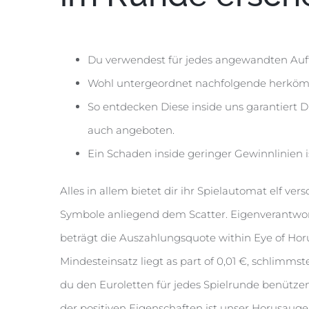
Du verwendest für jedes angewandten Auftri
Wohl untergeordnet nachfolgende herkömm
So entdecken Diese inside uns garantiert Di
auch angeboten.
Ein Schaden inside geringer Gewinnlinien i
Alles in allem bietet dir ihr Spielautomat elf ver
Symbole anliegend dem Scatter. Eigenverantwor
beträgt die Auszahlungsquote within Eye of Horu
Mindesteinsatz liegt as part of 0,01 €, schlimmst
du den Euroletten für jedes Spielrunde benütze
der positiven Eigenschaften ist unser Horusauge 