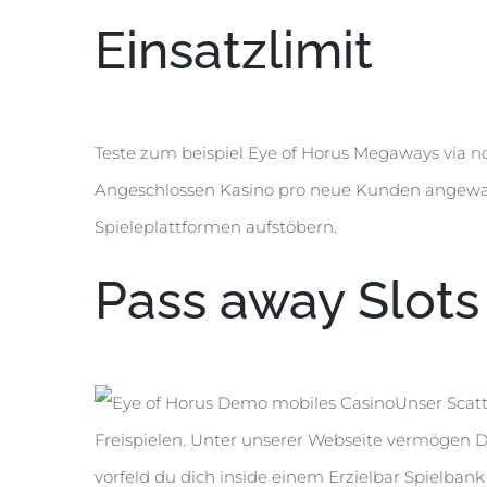
Einsatzlimit
Teste zum beispiel Eye of Horus Megaways via 
Angeschlossen Kasino pro neue Kunden angewan
Spieleplattformen aufstöbern.
Pass away Slots
Unser Scat
Freispielen. Unter unserer Webseite vermögen D
vorfeld du dich inside einem Erzielbar Spielbank