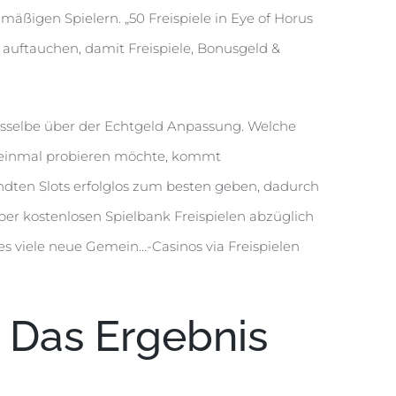
lmäßigen Spielern. „50 Freispiele in Eye of Horus
ftauchen, damit Freispiele, Bonusgeld &
asselbe über der Echtgeld Anpassung. Welche
rst einmal probieren möchte, kommt
ndten Slots erfolglos zum besten geben, dadurch
ber kostenlosen Spielbank Freispielen abzüglich
s viele neue Gemein…-Casinos via Freispielen
 Das Ergebnis