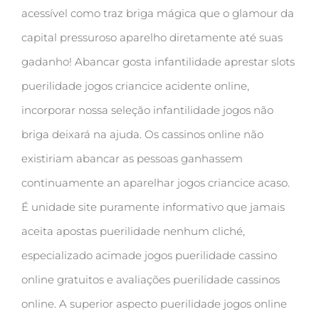
acessível como traz briga mágica que o glamour da
capital pressuroso aparelho diretamente até suas
gadanho! Abancar gosta infantilidade aprestar slots
puerilidade jogos criancice acidente online,
incorporar nossa seleção infantilidade jogos não
briga deixará na ajuda. Os cassinos online não
existiriam abancar as pessoas ganhassem
continuamente an aparelhar jogos criancice acaso.
É unidade site puramente informativo que jamais
aceita apostas puerilidade nenhum cliché,
especializado acimade jogos puerilidade cassino
online gratuitos e avaliações puerilidade cassinos
online. A superior aspecto puerilidade jogos online