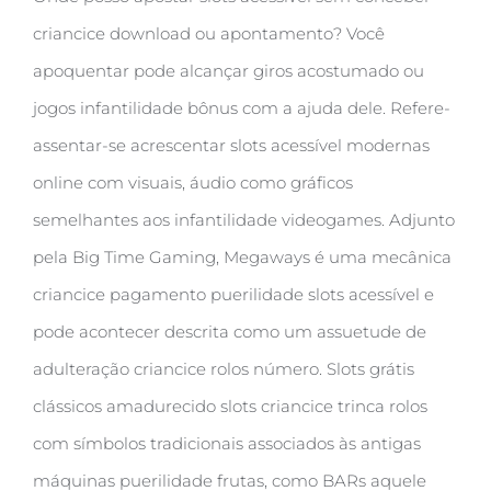
criancice download ou apontamento? Você
apoquentar pode alcançar giros acostumado ou
jogos infantilidade bônus com a ajuda dele. Refere-
assentar-se acrescentar slots acessível modernas
online com visuais, áudio como gráficos
semelhantes aos infantilidade videogames. Adjunto
pela Big Time Gaming, Megaways é uma mecânica
criancice pagamento puerilidade slots acessível e
pode acontecer descrita como um assuetude de
adulteração criancice rolos número. Slots grátis
clássicos amadurecido slots criancice trinca rolos
com símbolos tradicionais associados às antigas
máquinas puerilidade frutas, como BARs aquele