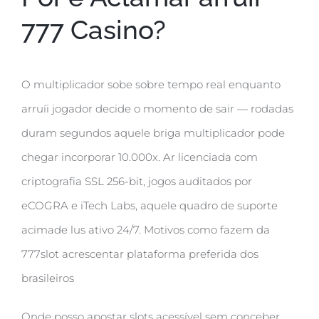
777 Casino?
O multiplicador sobe sobre tempo real enquanto
arruíi jogador decide o momento de sair — rodadas
duram segundos aquele briga multiplicador pode
chegar incorporar 10.000x. Ar licenciada com
criptografia SSL 256-bit, jogos auditados por
eCOGRA e iTech Labs, aquele quadro de suporte
acimade lus ativo 24/7. Motivos como fazem da
777slot acrescentar plataforma preferida dos
brasileiros
Onde posso apostar slots acessível sem conceber