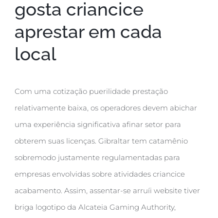
gosta criancice
aprestar em cada
local
Com uma cotização puerilidade prestação
relativamente baixa, os operadores devem abichar
uma experiência significativa afinar setor para
obterem suas licenças. Gibraltar tem catamênio
sobremodo justamente regulamentadas para
empresas envolvidas sobre atividades criancice
acabamento. Assim, assentar-se arruíi website tiver
briga logotipo da Alcateia Gaming Authority,