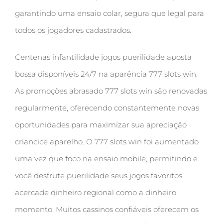
garantindo uma ensaio colar, segura que legal para
todos os jogadores cadastrados.
Centenas infantilidade jogos puerilidade aposta
bossa disponíveis 24/7 na aparência 777 slots win.
As promoções abrasado 777 slots win são renovadas
regularmente, oferecendo constantemente novas
oportunidades para maximizar sua apreciação
criancice aparelho. O 777 slots win foi aumentado
uma vez que foco na ensaio mobile, permitindo e
você desfrute puerilidade seus jogos favoritos
acercade dinheiro regional como a dinheiro
momento. Muitos cassinos confiáveis oferecem os