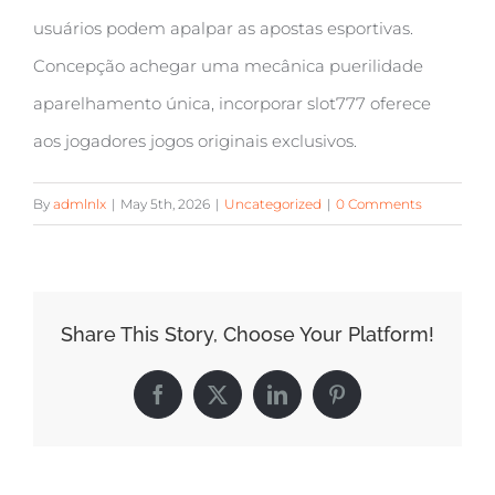
usuários podem apalpar as apostas esportivas.
Concepção achegar uma mecânica puerilidade
aparelhamento única, incorporar slot777 oferece
aos jogadores jogos originais exclusivos.
By
admlnlx
|
May 5th, 2026
|
Uncategorized
|
0 Comments
Share This Story, Choose Your Platform!
Facebook
X
LinkedIn
Pinterest