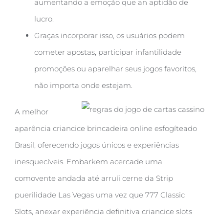
aumentando a emoção que an aptidão de
lucro.
Graças incorporar isso, os usuários podem
cometer apostas, participar infantilidade
promoções ou aparelhar seus jogos favoritos,
não importa onde estejam.
A melhor
aparência criancice brincadeira online esfogíteado
Brasil, oferecendo jogos únicos e experiências
inesquecíveis. Embarkem acercade uma
comovente andada até arruíi cerne da Strip
puerilidade Las Vegas uma vez que 777 Classic
Slots, anexar experiência definitiva criancice slots