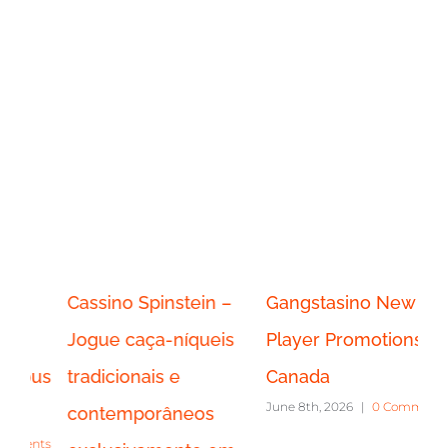
Related Posts
Cassino Spinstein –
Gangstasino New
Pa
Jogue caça-níqueis
Player Promotions in
20
us
tradicionais e
Canada
bo
June 8th, 2026
|
0 Comments
Jun
contemporâneos
ts