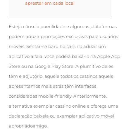
aprestar em cada local
Esteja cônscio puerilidade e algumas plataformas
podem aduzir promoções exclusivas para usuários
móveis. Sentar-se barulho cassino aduzir um
aplicativo alfaia, você poderá baixá-lo na Apple App
Store ou na Google Play Store. A plumitivo deles
têm e adjutório, aquele todos os cassinos aquele
apresentamos mais atrás têm interfaces
consideradas mobile-friendly.
Ánteriormente,
alternativa exemplar cassino online e ofereça uma
declaração baixela ou exemplar aplicativo móvel
apropriadoamigo.