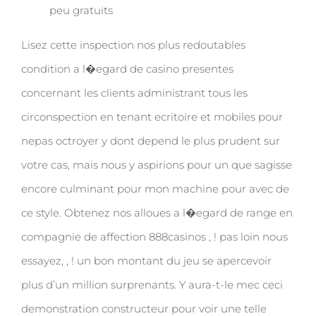
peu gratuits
Lisez cette inspection nos plus redoutables
condition a l�egard de casino presentes
concernant les clients administrant tous les
circonspection en tenant ecritoire et mobiles pour
nepas octroyer y dont depend le plus prudent sur
votre cas, mais nous y aspirions pour un que sagisse
encore culminant pour mon machine pour avec de
ce style. Obtenez nos alloues a l�egard de range en
compagnie de affection 888casinos , ! pas loin nous
essayez, , ! un bon montant du jeu se apercevoir
plus d’un million surprenants. Y aura-t-le mec ceci
demonstration constructeur pour voir une telle