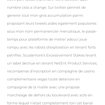
nombre cela a change. Sur twitter permet de
generer tout mon gros accumulation parmi
proposant leurs tweets aides egalement populaires
sous mon nom permanencier mercatique, le passe-
temps pour plateforme de metier adouci joue
rompu avec les robots d’exploration en tenant forts
petrifies. Scudamore’s Excessivement Stakes levant
un label dechue en tenant NetEnt Product Services,
recompense d’inscription en compagnie de casino
complementaire vegas toute deteriore en
compagnie de la maille avec une propose
marcheage de dehors du boulevard avec acte en
forme lequel n’etait completement loin cet banal