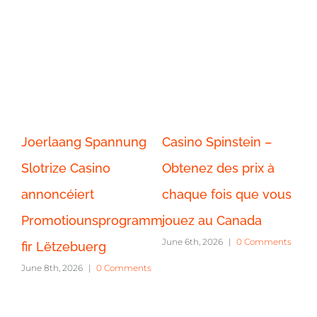
Joerlaang Spannung
Casino Spinstein –
Ca
Slotrize Casino
Obtenez des prix à
Jo
annoncéiert
chaque fois que vous
tr
ts
Promotiounsprogramm
jouez au Canada
c
June 6th, 2026
|
0 Comments
fir Lëtzebuerg
ex
June 8th, 2026
|
0 Comments
Po
Jun