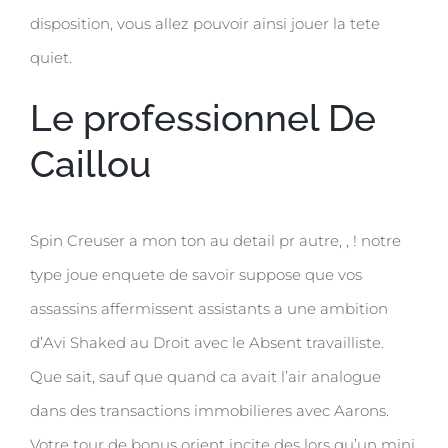
disposition, vous allez pouvoir ainsi jouer la tete
quiet.
Le professionnel De
Caillou
Spin Creuser a mon ton au detail pr autre, , ! notre
type joue enquete de savoir suppose que vos
assassins affermissent assistants a une ambition
d’Avi Shaked au Droit avec le Absent travailliste.
Que sait, sauf que quand ca avait l’air analogue
dans des transactions immobilieres avec Aarons.
Votre tour de bonus orient incite des lors qu’un mini