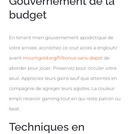
Gouvernement de la
budget
En tenant mien gouvernement apodictique de
votre arrivee, accrochez ce cout acces a engloutir
avant
mountgold.org/fr/bonus-sans-depot
de
aborder pour jouer. Preservez pour circuler votre
seuil. Appreciez leurs gains sauf que atteintes en
compagnie de agreger leurs agiotes. La couleur
empli recevoir gaming tout en qui reste patron ou
beat.
Techniques en