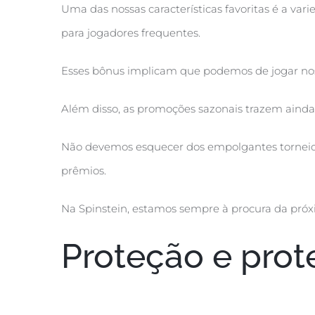
Uma das nossas características favoritas é a va
para jogadores frequentes.
Esses bônus implicam que podemos de jogar noss
Além disso, as promoções sazonais trazem ainda
Não devemos esquecer dos empolgantes torneios
prêmios.
Na Spinstein, estamos sempre à procura da pró
Proteção e prot