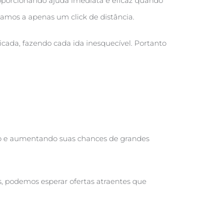
 proporcionando ajuda imediata e eficaz quando
tamos a apenas um click de distância.
cada, fazendo cada ida inesquecível. Portanto
ogo e aumentando suas chances de grandes
 podemos esperar ofertas atraentes que