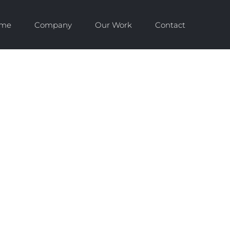
me
Company
Our Work
Contact