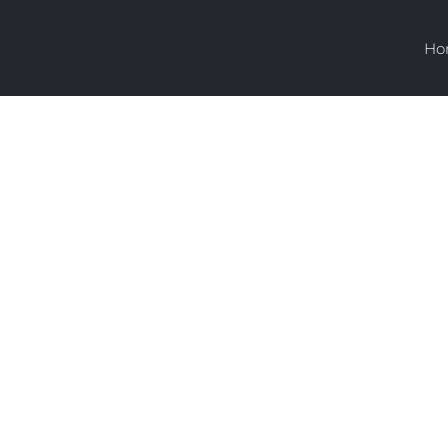
Ho
onais e contemporâneos exclusivamente em Portugal.