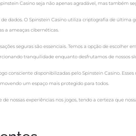
pinstein Casino seja não apenas agradável, mas também se
de dados. O Spinstein Casino utiliza criptografia de última 
as a ameaças cibernéticas.
ransações seguras são essenciais. Temos a opção de escolher
rcionando tranquilidade enquanto desfrutamos de nossos slot
ogo consciente disponibilizadas pelo Spinstein Casino. Esses 
omovendo um espaço mais protegido para todos.
e nossas experiências nos jogos, tendo a certeza que noss