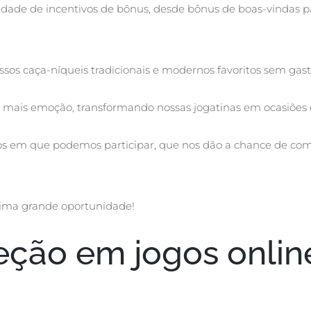
riedade de incentivos de bônus, desde bônus de boas-vindas 
os caça-níqueis tradicionais e modernos favoritos sem gast
 mais emoção, transformando nossas jogatinas em ocasiões e
 em que podemos participar, que nos dão a chance de comp
xima grande oportunidade!
eção em jogos onlin