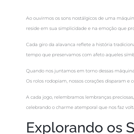
Ao ouvirmos os sons nostálgicos de uma máquina
reside em sua simplicidade e na emoção que pr
Cada giro da alavanca reflete a história tradic
tempo que preservamos com afeto aqueles símbol
Quando nos juntamos em torno dessas máquinas
Os rolos rodopiam, nossos corações disparam e c
A cada jogo, relembramos lembranças preciosas,
celebrando o charme atemporal que nos faz vol
Explorando os 