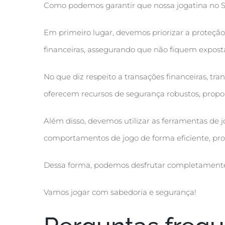
Como podemos garantir que nossa jogatina no S
Em primeiro lugar, devemos priorizar a proteção 
financeiras, assegurando que não fiquem expost
No que diz respeito a transações financeiras, t
oferecem recursos de segurança robustos, propo
Além disso, devemos utilizar as ferramentas de j
comportamentos de jogo de forma eficiente, pr
Dessa forma, podemos desfrutar completamente d
Vamos jogar com sabedoria e segurança!