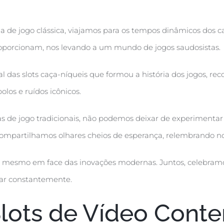
 de jogo clássica, viajamos para os tempos dinâmicos dos c
oporcionam, nos levando a um mundo de jogos saudosistas.
ional das slots caça-níqueis que formou a história dos jogos
os e ruídos icônicos.
 de jogo tradicionais, não podemos deixar de experiment
ompartilhamos olhares cheios de esperança, relembrando noss
 mesmo em face das inovações modernas. Juntos, celebramos 
tar constantemente.
Slots de Vídeo Con