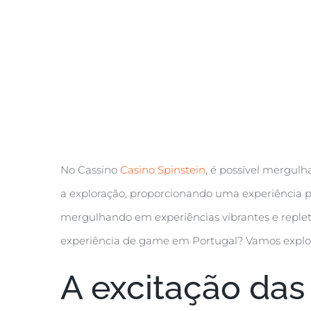
No Cassino
Casino Spinstein
, é possível mergulh
a exploração, proporcionando uma experiência pa
mergulhando em experiências vibrantes e repletas
experiência de game em Portugal? Vamos explor
A excitação das