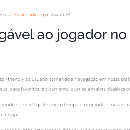
ostas
en.wikipedia.org
cativantes!
gável ao jogador no
er-friendly ao usuário, tornando a navegação em nossa plataf
us jogos favoritos rapidamente, quer sejam slots clássicos ou
garantindo que você gaste pouco tempo procurando e mais 
 de jogo.