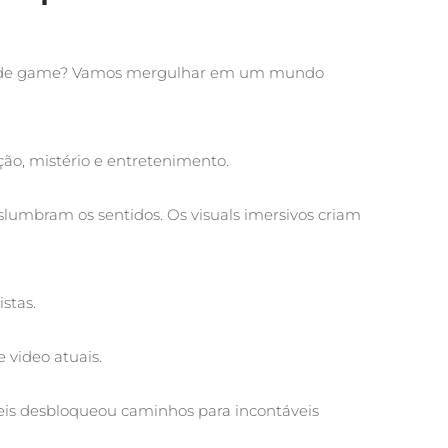
cia de game? Vamos mergulhar em um mundo
ção, mistério e entretenimento.
lumbram os sentidos. Os visuals imersivos criam
stas.
 video atuais.
ueis desbloqueou caminhos para incontáveis