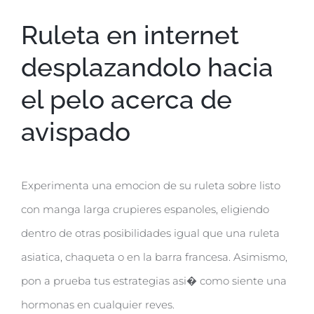
Ruleta en internet
desplazandolo hacia
el pelo acerca de
avispado
Experimenta una emocion de su ruleta sobre listo
con manga larga crupieres espanoles, eligiendo
dentro de otras posibilidades igual que una ruleta
asiatica, chaqueta o en la barra francesa. Asimismo,
pon a prueba tus estrategias asi� como siente una
hormonas en cualquier reves.