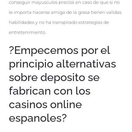
conseguir mayusculos precios en caso de que si no
le importa hacerse amiga de la grasa tienen validas
habilidades y no ha transpirado estrategias de
entretenimiento.
?Empecemos por el
principio alternativas
sobre deposito se
fabrican con los
casinos online
espanoles?