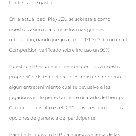
limites sobre gasto.
En la actualidad, PlayUZU se sobresale como
nuestro casino cual ofrece los mas grandes
retribucion, dando juegos con un RTP (Retorno en el
Competidor) verificado sobre incluso un 99%.
Nuestro RTP es una enmienda que indica nuestro
proporcii?n de todo el recursos apostado referente a
algun entretenimiento cual se devuelve a las
jugadores en lo perfectamente dilatado del tiempo.
Contra de mas alto es el RTP, mayores han sido los
opciones de ganancia del participante.
Para hallar nuestro RTP para juegos acerca de las