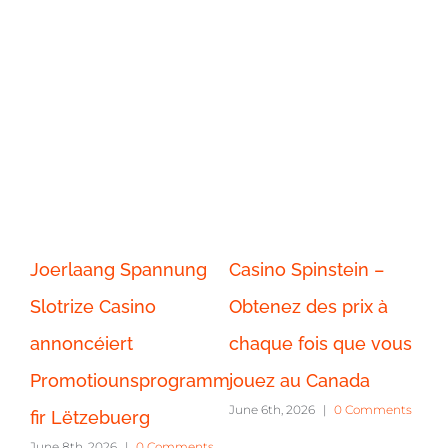
Related Posts
pinstein –
Cassino Spinstein –
Gangstasino 
des prix à
Jogue caça-níqueis
Player Promoti
ois que vous
tradicionais e
Canada
June 8th, 2026
|
0 
 Canada
contemporâneos
26
|
0 Comments
exclusivamente em