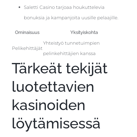
Saletti Casino tarjoaa houkuttelevia
bonuksia ja kampanjoita uusille pelaajille.
Ominaisuus
Yksityiskohta
Yhteistyö tunnetuimpien
Pelikehittäjät
pelinkehittäjien kanssa
Tärkeät tekijät
luotettavien
kasinoiden
löytämisessä