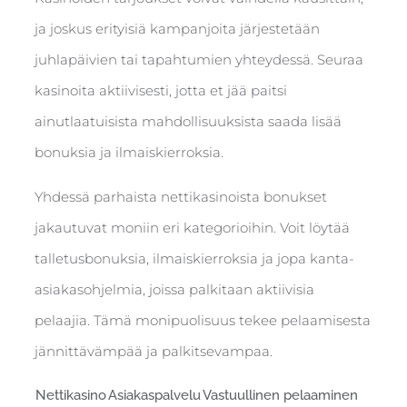
ja joskus erityisiä kampanjoita järjestetään
juhlapäivien tai tapahtumien yhteydessä. Seuraa
kasinoita aktiivisesti, jotta et jää paitsi
ainutlaatuisista mahdollisuuksista saada lisää
bonuksia ja ilmaiskierroksia.
Yhdessä parhaista nettikasinoista bonukset
jakautuvat moniin eri kategorioihin. Voit löytää
talletusbonuksia, ilmaiskierroksia ja jopa kanta-
asiakasohjelmia, joissa palkitaan aktiivisia
pelaajia. Tämä monipuolisuus tekee pelaamisesta
jännittävämpää ja palkitsevampaa.
Nettikasino
Asiakaspalvelu
Vastuullinen pelaaminen