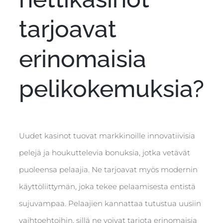
tarjoavat
erinomaisia
pelikokemuksia?
Uudet kasinot tuovat markkinoille innovatiivisia
pelejä ja houkuttelevia bonuksia, jotka vetävät
puoleensa pelaajia. Ne tarjoavat myös modernin
käyttöliittymän, joka tekee pelaamisesta entistä
sujuvampaa. Pelaajien kannattaa tutustua uusiin
vaihtoehtoihin, sillä ne voivat tarjota erinomaisia