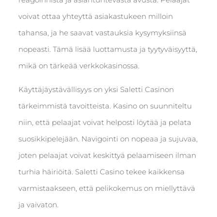
voivat ottaa yhteyttä asiakastukeen milloin
tahansa, ja he saavat vastauksia kysymyksiinsä
nopeasti. Tämä lisää luottamusta ja tyytyväisyyttä,
mikä on tärkeää verkkokasinossa.
Käyttäjäystävällisyys on yksi Saletti Casinon
tärkeimmistä tavoitteista. Kasino on suunniteltu
niin, että pelaajat voivat helposti löytää ja pelata
suosikkipelejään. Navigointi on nopeaa ja sujuvaa,
joten pelaajat voivat keskittyä pelaamiseen ilman
turhia häiriöitä. Saletti Casino tekee kaikkensa
varmistaakseen, että pelikokemus on miellyttävä
ja vaivaton.