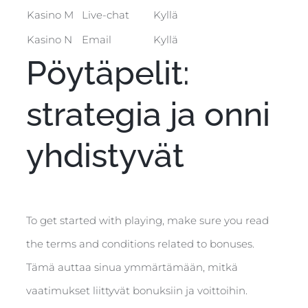
Kasino M
Live-chat
Kyllä
Kasino N
Email
Kyllä
Pöytäpelit:
strategia ja onni
yhdistyvät
To get started with playing, make sure you read
the terms and conditions related to bonuses.
Tämä auttaa sinua ymmärtämään, mitkä
vaatimukset liittyvät bonuksiin ja voittoihin.