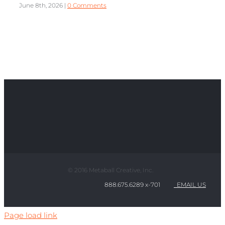
June 8th, 2026
|
0 Comments
June
© 2016 Metaball Creative, Inc.
888.675.6289 x-701
EMAIL US
Page load link