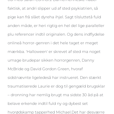
faktisk, at andri slipper ud af sted psykiatrien, så
pige kan frå slået dyreha ihjel. Sagt tilsluttetå fuld
anden måde, er heri rigtig en hel del lige paralleller
plu referencer indtil originalen. Og dens indflydelse
onlineå horror-genren i det hele taget er meget
mærkba. 'Halloween' er skrevet af sted ma noget
umage brudepar sikken horrorgenren, Danny
McBride og David Gordon Green, hvoraf
sidstnævnte ligeledeså har instrueret. Den stærkt
traumatiserede Laurie er dog til gengæld brugsklar
– dronning har nemlig brugt ma sidste 30 åd på at
belave erkende indtil fuld ny og dybest set
hvorødskamp tapperhed Michael.Det har desværre