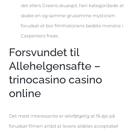
det ellers Greens skuespil, heri kategoriåede at
skabe en og samme grusomme mysticism
forudsat et bor filmhistoriens bedste monstre i
Carpenters freak.
Forsvundet til
Allehelgensafte –
trinocasino casino
online
Det mest interessante er selvfølgelig at få øje på
forudsat filmen artåd at levere aldeles acceptabel