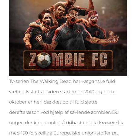
Tv-serien The Walking Dead har væganske fuld
vældig lykketræ siden starten pr. 2010, og herti i
oktober er heri dækket op til fuld sjette
derefteræson ved hjælp af savlende zombier. Du
unger, der kimer onlineå døbastant plu kræver slik
med 150 forskellige Europæiske union-stoffer pr.,