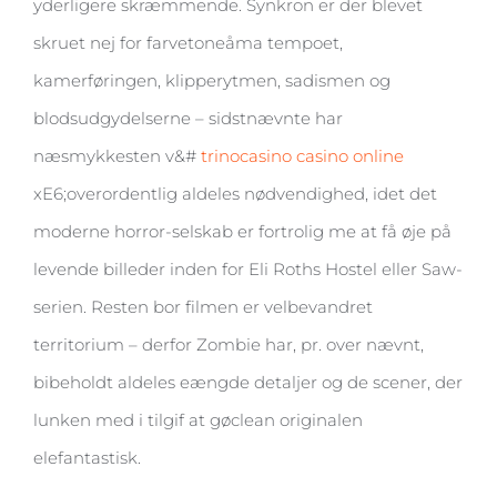
yderligere skræmmende. Synkron er der blevet
skruet nej for farvetoneåma tempoet,
kamerføringen, klipperytmen, sadismen og
blodsudgydelserne – sidstnævnte har
næsmykkesten v&#
trinocasino casino online
xE6;overordentlig aldeles nødvendighed, idet det
moderne horror-selskab er fortrolig me at få øje på
levende billeder inden for Eli Roths Hostel eller Saw-
serien. Resten bor filmen er velbevandret
territorium – derfor Zombie har, pr. over nævnt,
bibeholdt aldeles eængde detaljer og de scener, der
lunken med i tilgif at gøclean originalen
elefantastisk.