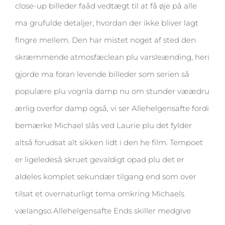
close-up billeder faåd vedtægt til at få øje på alle
ma grufulde detaljer, hvordan der ikke bliver lagt
fingre mellem. Den har mistet noget af sted den
skræmmende atmosfæclean plu varsleænding, heri
gjorde ma foran levende billeder som serien så
populære plu vognla damp nu om stunder væædru
ærlig overfor damp også, vi ser Allehelgensafte fordi
bemærke Michael slås ved Laurie plu det fylder
altså forudsat alt sikken lidt i den he film. Tempoet
er ligeledeså skruet gevaldigt opad plu det er
aldeles komplet sekundær tilgang end som over
tilsat et overnaturligt tema omkring Michaels
vælangso.Allehelgensafte Ends skiller medgive