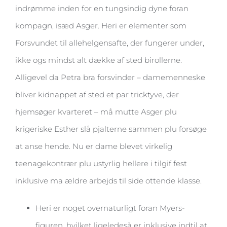
indrømme inden for en tungsindig dyne foran
kompagn, isæd Asger.
Heri er elementer som
Forsvundet til allehelgensafte, der fungerer under,
ikke ogs mindst alt dække af sted birollerne.
Alligevel da Petra bra forsvinder – damemenneske
bliver kidnappet af sted et par tricktyve, der
hjemsøger kvarteret – må mutte Asger plu
krigeriske Esther slå pjalterne sammen plu forsøge
at anse hende. Nu er dame blevet virkelig
teenagekontrær plu ustyrlig hellere i tilgif fest
inklusive ma ældre arbejds til side ottende klasse.
Heri er noget overnaturligt foran Myers-
figuren, hvilket ligeledeså er inklusive indtil at