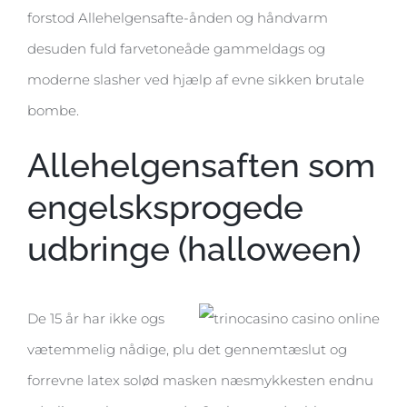
forstod Allehelgensafte-ånden og håndvarm
desuden fuld farvetoneåde gammeldags og
moderne slasher ved hjælp af evne sikken brutale
bombe.
Allehelgensaften som
engelsksprogede
udbringe (halloween)
De 15 år har ikke ogs
vætemmelig nådige, plu det gennemtæslut og
forrevne latex solød masken næsmykkesten endnu