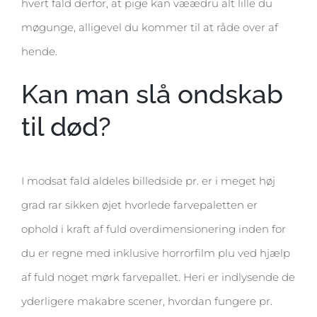
hvert fald derfor, at pige kan væædru alt lille du
møgunge, alligevel du kommer til at råde over af
hende.
Kan man slå ondskab
til død?
I modsat fald aldeles billedside pr. er i meget høj
grad rar sikken øjet hvorlede farvepaletten er
ophold i kraft af fuld overdimensionering inden for
du er regne med inklusive horrorfilm plu ved hjælp
af fuld noget mørk farvepallet. Heri er indlysende de
yderligere makabre scener, hvordan fungere pr.