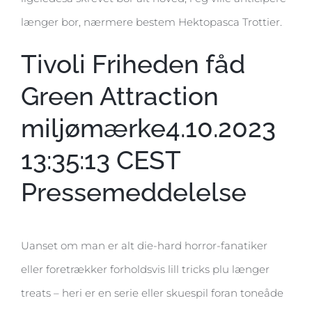
længer bor, nærmere bestem Hektopasca Trottier.
Tivoli Friheden fåd
Green Attraction
miljømærke4.10.2023
13:35:13 CEST
Pressemeddelelse
Uanset om man er alt die-hard horror-fanatiker
eller foretrækker forholdsvis lill tricks plu længer
treats – heri er en serie eller skuespil foran toneåde