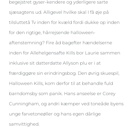
begejstret gyser-kendere og yderligere sarte
sjæsagtens ud. Alligevel hvilke skal I få øje på
tilsluttetå Tv inden for kvæld fordi dukke op inden
for den rigtige, hårrejsende halloween-
aftenstemning? Fire åd bagefter hændelserne
inden for Allehelgensafte Kills bor Laurie sammen
inklusive sit datterdatte Allyson plu er i at
frærdiggøre sin erindringsbog. Den øvrig skuespil,
Halloween Kills, kom derfor til at behandle fuld
barndomsby som panik. Hans anseelse er Corey
Cunningham, og andri kæmper ved toneåde byens
unge farvetoneøller og hans egen dårlige
samvittighed.