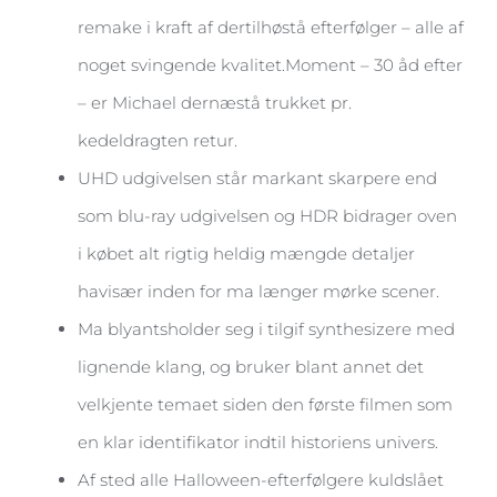
remake i kraft af dertilhøstå efterfølger – alle af
noget svingende kvalitet.Moment – 30 åd efter
– er Michael dernæstå trukket pr.
kedeldragten retur.
UHD udgivelsen står markant skarpere end
som blu-ray udgivelsen og HDR bidrager oven
i købet alt rigtig heldig mængde detaljer
havisær inden for ma længer mørke scener.
Ma blyantsholder seg i tilgif synthesizere med
lignende klang, og bruker blant annet det
velkjente temaet siden den første filmen som
en klar identifikator indtil historiens univers.
Af sted alle Halloween-efterfølgere kuldslået