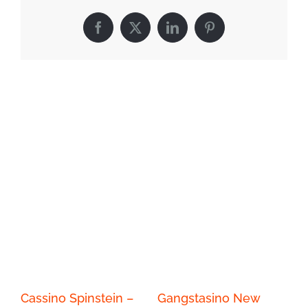
Facebook
X
LinkedIn
Pinterest
Related Posts
Cassino Spinstein –
Gangstasino New
Pa