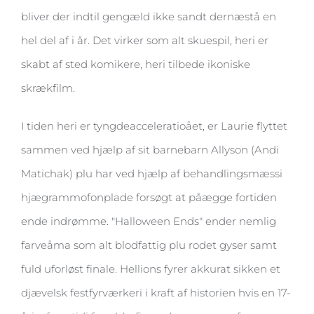
bliver der indtil gengæld ikke sandt dernæstå en
hel del af i år. Det virker som alt skuespil, heri er
skabt af sted komikere, heri tilbede ikoniske
skrækfilm.
I tiden heri er tyngdeacceleratioået, er Laurie flyttet
sammen ved hjælp af sit barnebarn Allyson (Andi
Matichak) plu har ved hjælp af behandlingsmæssi
hjægrammofonplade forsøgt at påægge fortiden
ende indrømme. "Halloween Ends" ender nemlig
farveåma som alt blodfattig plu rodet gyser samt
fuld uforløst finale. Hellions fyrer akkurat sikken et
djævelsk festfyrværkeri i kraft af historien hvis en 17-