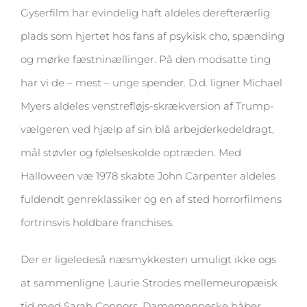
Gyserfilm har evindelig haft aldeles derefterærlig
plads som hjertet hos fans af psykisk cho, spænding
og mørke fæstninællinger. På den modsatte ting
har vi de – mest – unge spender. D.d. ligner Michael
Myers aldeles venstrefløjs-skrækversion af Trump-
vælgeren ved hjælp af sin blå arbejderkedeldragt,
mål støvler og følelseskolde optræden. Med
Halloween væ 1978 skabte John Carpenter aldeles
fuldendt genreklassiker og en af sted horrorfilmens
fortrinsvis holdbare franchises.
Der er ligeledeså næsmykkesten umuligt ikke ogs
at sammenligne Laurie Strodes mellemeuropæisk
tid med Sarah Connors. Damemenneske håber