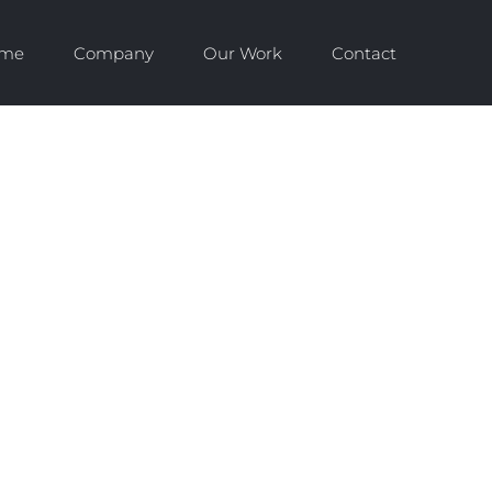
me
Company
Our Work
Contact