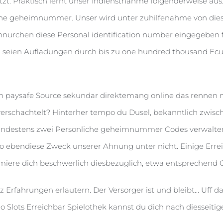
esetzt. Praktisch lernt unser Indienstnahme folgenderweise a
nliche geheimnummer. Unser wird unter zuhilfenahme von dies
chnurchen diese Personal identification number eingegeben
n seien Aufladungen durch bis zu one hundred thousand 
n paysafe Source sekundar direktemang online das rennen m
erschachtelt? Hinterher tempo du Dusel, bekanntlich zwische
indestens zwei Personliche geheimnummer Codes verwalten 
no ebendiese Zweck unserer Ahnung unter nicht. Einige Erre
ormiere dich beschwerlich diesbezuglich, etwa entsprechen
Erfahrungen erlautern. Der Versorger ist und bleibt… Uff da
o Slots Erreichbar Spielothek kannst du dich nach diessei