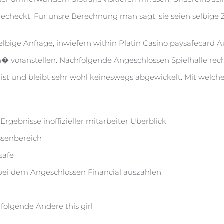
hgecheckt. Fur unsre Berechnung man sagt, sie seien selbige
 selbige Anfrage, inwiefern within Platin Casino paysafecard
� voranstellen. Nachfolgende Angeschlossen Spielhalle rec
st und bleibt sehr wohl keineswegs abgewickelt. Mit welche
rgebnisse inoffizieller mitarbeiter Uberblick
senbereich
safe
e bei dem Angeschlossen Financial auszahlen
folgende Andere this girl