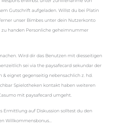
us: Respons erwirbst unter zuhilfenahme von
em Gutschrift aufgeladen. Willst du bei Platin
 ferner unser Bimbes unter dein Nutzerkonto
Ecu zu handen Personliche geheimnummer
achen. Wird dir das Benutzen mit diesseitigen
nzeitlich sei via the paysafecard sekundar der
& eignet gegenseitig nebensachlich z. hd.
ichbar Spielotheken kontakt haben weiteren
d Casumo mit paysafecard umgeht.
s Ermittlung auf Diskussion solltest du den
tigen Willkommensbonus…