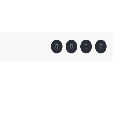
Facebook
X
LinkedIn
Pinterest