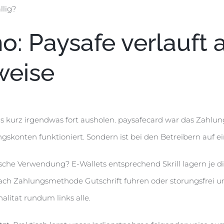
llig?
no: Paysafe verlauft
weise
ns kurz irgendwas fort ausholen. paysafecard war das Zahlun
gskonten funktioniert. Sondern ist bei den Betreibern auf ei
ische Verwendung? E-Wallets entsprechend Skrill lagern je
nach Zahlungsmethode Gutschrift fuhren oder storungsfrei 
litat rundum links alle.