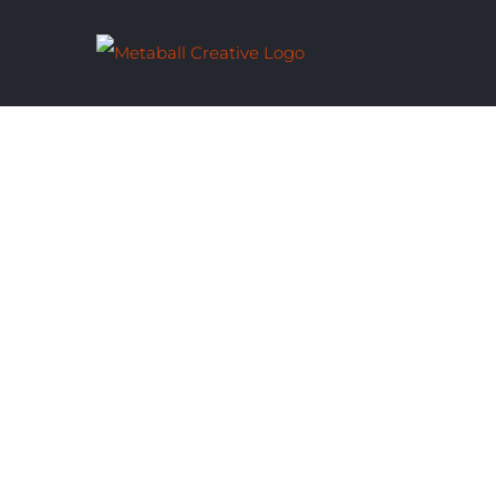
Skip
to
content
Alles zur Paysafecard bei Platin Casino � ebens