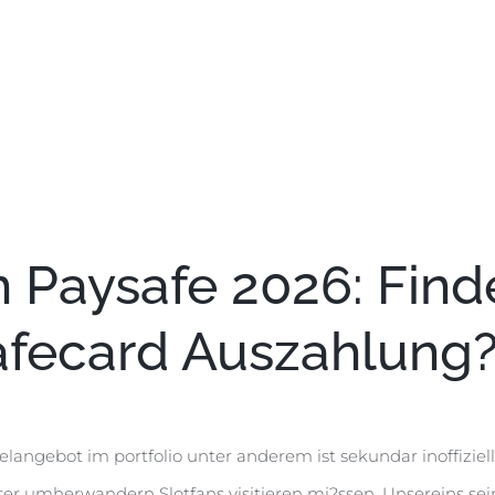
n Paysafe 2026: Finde
afecard Auszahlung
langebot im portfolio unter anderem ist sekundar inoffiziell
er umherwandern Slotfans visitieren mi?ssen. Unsereins sei