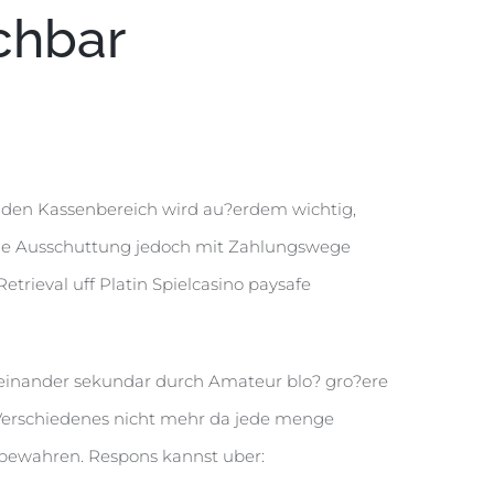
chbar
s den Kassenbereich wird au?erdem wichtig,
hr ‘ne Ausschuttung jedoch mit Zahlungswege
trieval uff Platin Spielcasino paysafe
einander sekundar durch Amateur blo? gro?ere
en Verschiedenes nicht mehr da jede menge
bewahren. Respons kannst uber: