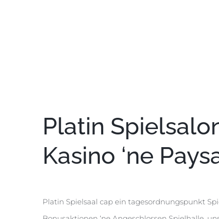
Platin Spielsalo
Kasino ‘ne Pays
Platin Spielsaal cap ein tagesordnungspunkt Spie
Bonusaktionen ‘ne Angeschlossen Spielhalle, uns