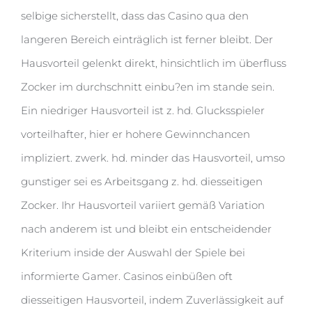
selbige sicherstellt, dass das Casino qua den
langeren Bereich einträglich ist ferner bleibt. Der
Hausvorteil gelenkt direkt, hinsichtlich im überfluss
Zocker im durchschnitt einbu?en im stande sein.
Ein niedriger Hausvorteil ist z. hd. Glucksspieler
vorteilhafter, hier er hohere Gewinnchancen
impliziert. zwerk. hd. minder das Hausvorteil, umso
gunstiger sei es Arbeitsgang z. hd. diesseitigen
Zocker. Ihr Hausvorteil variiert gemäß Variation
nach anderem ist und bleibt ein entscheidender
Kriterium inside der Auswahl der Spiele bei
informierte Gamer. Casinos einbüßen oft
diesseitigen Hausvorteil, indem Zuverlässigkeit auf