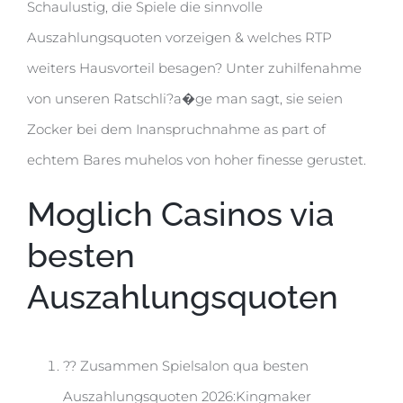
Schaulustig, die Spiele die sinnvolle
Auszahlungsquoten vorzeigen & welches RTP
weiters Hausvorteil besagen? Unter zuhilfenahme
von unseren Ratschli?a�ge man sagt, sie seien
Zocker bei dem Inanspruchnahme as part of
echtem Bares muhelos von hoher finesse gerustet.
Moglich Casinos via
besten
Auszahlungsquoten
?? Zusammen Spielsalon qua besten
Auszahlungsquoten 2026:Kingmaker