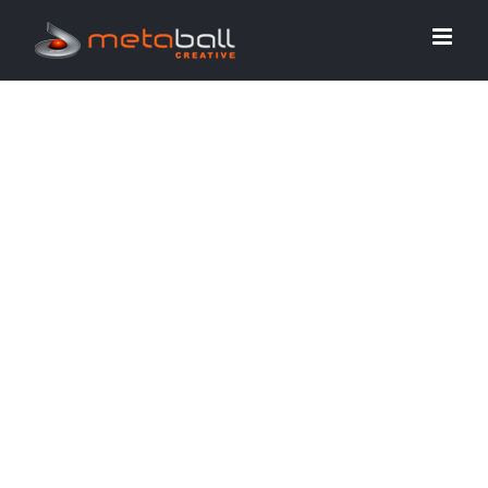
Skip
to
content
Auszahlungsquote, RTP & Kohlenstoffmonooxid �