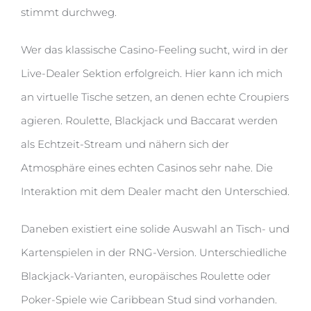
stimmt durchweg.
Wer das klassische Casino-Feeling sucht, wird in der
Live-Dealer Sektion erfolgreich. Hier kann ich mich
an virtuelle Tische setzen, an denen echte Croupiers
agieren. Roulette, Blackjack und Baccarat werden
als Echtzeit-Stream und nähern sich der
Atmosphäre eines echten Casinos sehr nahe. Die
Interaktion mit dem Dealer macht den Unterschied.
Daneben existiert eine solide Auswahl an Tisch- und
Kartenspielen in der RNG-Version. Unterschiedliche
Blackjack-Varianten, europäisches Roulette oder
Poker-Spiele wie Caribbean Stud sind vorhanden.