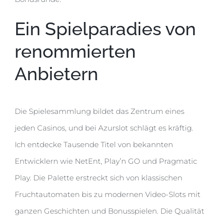
Ein Spielparadies von
renommierten
Anbietern
Die Spielesammlung bildet das Zentrum eines
jeden Casinos, und bei Azurslot schlägt es kräftig.
Ich entdecke Tausende Titel von bekannten
Entwicklern wie NetEnt, Play’n GO und Pragmatic
Play. Die Palette erstreckt sich von klassischen
Fruchtautomaten bis zu modernen Video-Slots mit
ganzen Geschichten und Bonusspielen. Die Qualität