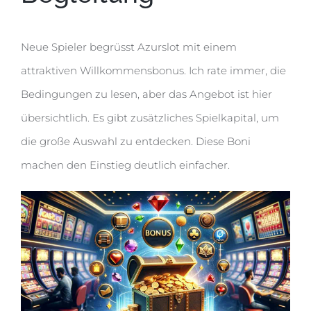
Neue Spieler begrüsst Azurslot mit einem
attraktiven Willkommensbonus. Ich rate immer, die
Bedingungen zu lesen, aber das Angebot ist hier
übersichtlich. Es gibt zusätzliches Spielkapital, um
die große Auswahl zu entdecken. Diese Boni
machen den Einstieg deutlich einfacher.