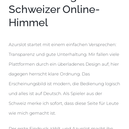
Schweizer Online-
Himmel
Azurslot startet mit einem einfachen Versprechen:
Transparenz und gute Unterhaltung. Mir fallen viele
Plattformen durch ein überladenes Design auf, hier
dagegen herrscht klare Ordnung. Das
Erscheinungsbild ist modern, die Bedienung logisch
und alles ist auf Deutsch. Als Spieler aus der
Schweiz merke ich sofort, dass diese Seite für Leute
wie mich gemacht ist.
Der erste Eindruck zählt, und Azurslot macht ihn