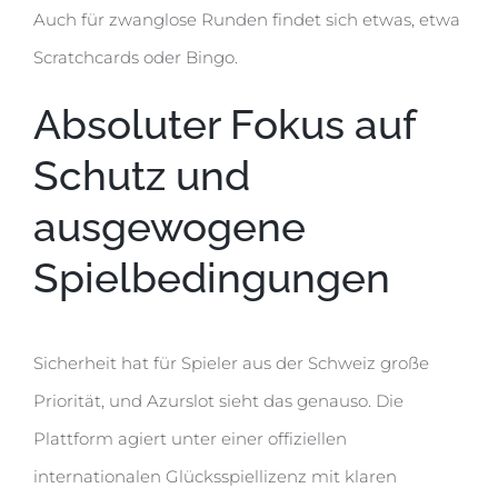
Auch für zwanglose Runden findet sich etwas, etwa
Scratchcards oder Bingo.
Absoluter Fokus auf
Schutz und
ausgewogene
Spielbedingungen
Sicherheit hat für Spieler aus der Schweiz große
Priorität, und Azurslot sieht das genauso. Die
Plattform agiert unter einer offiziellen
internationalen Glücksspiellizenz mit klaren