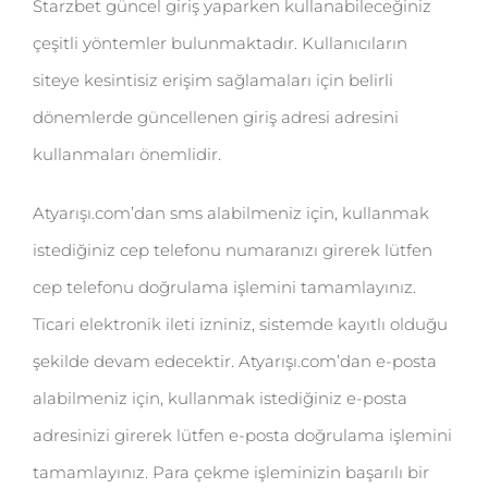
Starzbet güncel giriş yaparken kullanabileceğiniz
çeşitli yöntemler bulunmaktadır. Kullanıcıların
siteye kesintisiz erişim sağlamaları için belirli
dönemlerde güncellenen giriş adresi adresini
kullanmaları önemlidir.
Atyarışı.com’dan sms alabilmeniz için, kullanmak
istediğiniz cep telefonu numaranızı girerek lütfen
cep telefonu doğrulama işlemini tamamlayınız.
Ticari elektronik ileti izniniz, sistemde kayıtlı olduğu
şekilde devam edecektir. Atyarışı.com’dan e-posta
alabilmeniz için, kullanmak istediğiniz e-posta
adresinizi girerek lütfen e-posta doğrulama işlemini
tamamlayınız. Para çekme işleminizin başarılı bir