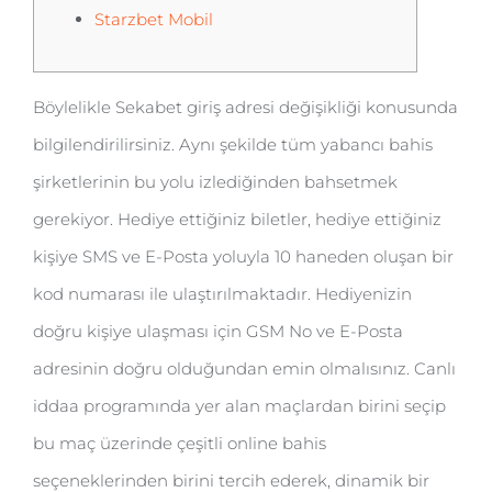
Starzbet Mobil
Böylelikle Sekabet giriş adresi değişikliği konusunda
bilgilendirilirsiniz. Aynı şekilde tüm yabancı bahis
şirketlerinin bu yolu izlediğinden bahsetmek
gerekiyor. Hediye ettiğiniz biletler, hediye ettiğiniz
kişiye SMS ve E-Posta yoluyla 10 haneden oluşan bir
kod numarası ile ulaştırılmaktadır. Hediyenizin
doğru kişiye ulaşması için GSM No ve E-Posta
adresinin doğru olduğundan emin olmalısınız. Canlı
iddaa programında yer alan maçlardan birini seçip
bu maç üzerinde çeşitli online bahis
seçeneklerinden birini tercih ederek, dinamik bir