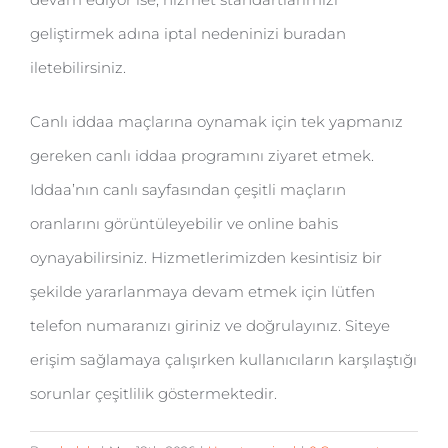
geliştirmek adına iptal nedeninizi buradan
iletebilirsiniz.
Canlı iddaa maçlarına oynamak için tek yapmanız
gereken canlı iddaa programını ziyaret etmek.
Iddaa’nın canlı sayfasından çeşitli maçların
oranlarını görüntüleyebilir ve online bahis
oynayabilirsiniz. Hizmetlerimizden kesintisiz bir
şekilde yararlanmaya devam etmek için lütfen
telefon numaranızı giriniz ve doğrulayınız. Siteye
erişim sağlamaya çalışırken kullanıcıların karşılaştığı
sorunlar çeşitlilik göstermektedir.