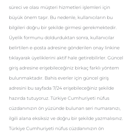
süreci ve olası müşteri hizmetleri işlemleri için
büyük önem taşır. Bu nedenle, kullanıcıların bu
bilgileri doğru bir şekilde girmesi gerekmektedir.
Üyelik formunu doldurduktan sonra, kullanıcılar
belirtilen e-posta adresine gönderilen onay linkine
tıklayarak üyeliklerini aktif hale getirebilirler. Güncel
giriş adresine erişebileceğiniz birkaç farklı yöntem
bulunmaktadır. Bahis everler için güncel giriş
adresini bu sayfada 7/24 erişebileceğiniz şekilde
hazırda tutuyoruz. Türkiye Cumhuriyeti nüfus
cüzdanınızın ön yüzünde bulunan seri numaranızı,
ilgili alana eksiksiz ve doğru bir şekilde yazmalısınız.
Türkiye Cumhuriyeti nüfus cüzdanınızın ön