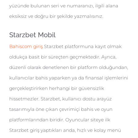
yüzünde bulunan seri ve numaranızı, ilgili alana
eksiksiz ve doğru bir şekilde yazmalısınız.
Starzbet Mobil
Bahiscom giriş
Starzbet platformuna kayıt olmak
oldukça basit bir süreçten geçmektedir. Ayrıca,
düzenli olarak denetlenen bir platform olduğundan,
kullanıcılar bahis yaparken ya da finansal işlemlerini
gerçekleştirirken herhangi bir güvensizlik
hissetmezler. Starzbet, kullanıcı dostu arayüz
tasarımıyla öne çıkan çevrimiçi bahis ve oyun
platformlarından biridir. Oyuncular siteye ilk
Starzbet giriş yaptıkları anda, hızlı ve kolay menü