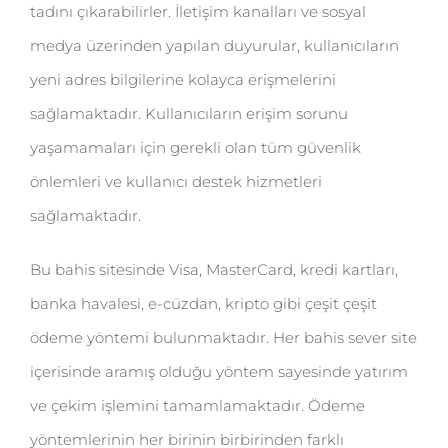
tadını çıkarabilirler. İletişim kanalları ve sosyal
medya üzerinden yapılan duyurular, kullanıcıların
yeni adres bilgilerine kolayca erişmelerini
sağlamaktadır. Kullanıcıların erişim sorunu
yaşamamaları için gerekli olan tüm güvenlik
önlemleri ve kullanıcı destek hizmetleri
sağlamaktadır.
Bu bahis sitesinde Visa, MasterCard, kredi kartları,
banka havalesi, e-cüzdan, kripto gibi çeşit çeşit
ödeme yöntemi bulunmaktadır. Her bahis sever site
içerisinde aramış olduğu yöntem sayesinde yatırım
ve çekim işlemini tamamlamaktadır. Ödeme
yöntemlerinin her birinin birbirinden farklı