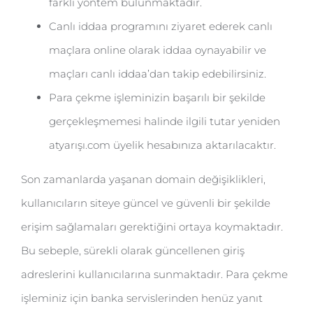
farklı yöntem bulunmaktadır.
Canlı iddaa programını ziyaret ederek canlı
maçlara online olarak iddaa oynayabilir ve
maçları canlı iddaa’dan takip edebilirsiniz.
Para çekme işleminizin başarılı bir şekilde
gerçekleşmemesi halinde ilgili tutar yeniden
atyarışı.com üyelik hesabınıza aktarılacaktır.
Son zamanlarda yaşanan domain değişiklikleri,
kullanıcıların siteye güncel ve güvenli bir şekilde
erişim sağlamaları gerektiğini ortaya koymaktadır.
Bu sebeple, sürekli olarak güncellenen giriş
adreslerini kullanıcılarına sunmaktadır. Para çekme
işleminiz için banka servislerinden henüz yanıt