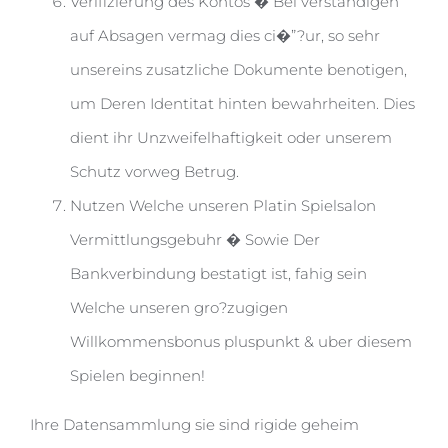
Verifizierung des Kontos � Bei verstandigen
auf Absagen vermag dies ci�”?ur, so sehr
unsereins zusatzliche Dokumente benotigen,
um Deren Identitat hinten bewahrheiten. Dies
dient ihr Unzweifelhaftigkeit oder unserem
Schutz vorweg Betrug.
Nutzen Welche unseren Platin Spielsalon
Vermittlungsgebuhr � Sowie Der
Bankverbindung bestatigt ist, fahig sein
Welche unseren gro?zugigen
Willkommensbonus pluspunkt & uber diesem
Spielen beginnen!
Ihre Datensammlung sie sind rigide geheim