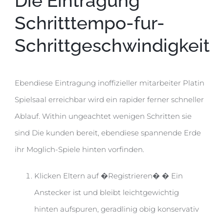
Die Eintragung
Schritttempo-fur-
Schrittgeschwindigkeit
Ebendiese Eintragung inoffizieller mitarbeiter Platin
Spielsaal erreichbar wird ein rapider ferner schneller
Ablauf. Within ungeachtet wenigen Schritten sie
sind Die kunden bereit, ebendiese spannende Erde
ihr Moglich-Spiele hinten vorfinden.
Klicken Eltern auf �Registrieren� � Ein
Anstecker ist und bleibt leichtgewichtig
hinten aufspuren, geradlinig obig konservativ