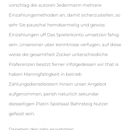
vorschlag die autoren Jedermann mehrere
Einzahlungsmethoden an, damit sicherzustellen, so
sehr Sie pauschal hemdsarmelig und gewiss
Einzahlungen uff Das Spielerkonto umsetzen fahig
sein. Unsereiner uber kenntnisse verfugen, auf diese
weise die gesamtheit Zocker unterschiedliche
Praferenzen besitzt ferner infolgedessen wir that is
haben Mannigfaltigkeit in betrieb
Zahlungsdienstleistern hinein unser Angebot
aufgenommen, perish naturlich sekundar
diesseitigen Platin-Spielsaal Bahnsteig Nutzer
gefasst sein.
Daneben den sehr erwahnten