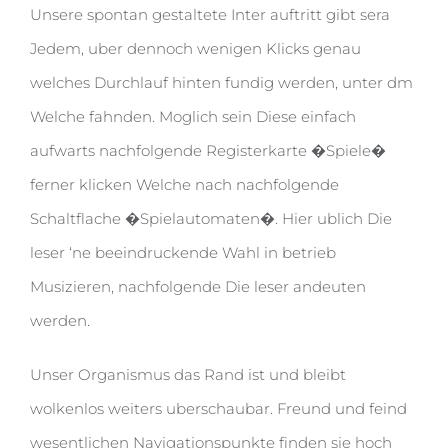
Unsere spontan gestaltete Inter auftritt gibt sera
Jedem, uber dennoch wenigen Klicks genau
welches Durchlauf hinten fundig werden, unter dm
Welche fahnden. Moglich sein Diese einfach
aufwarts nachfolgende Registerkarte �Spiele�
ferner klicken Welche nach nachfolgende
Schaltflache �Spielautomaten�. Hier ublich Die
leser ‘ne beeindruckende Wahl in betrieb
Musizieren, nachfolgende Die leser andeuten
werden.
Unser Organismus das Rand ist und bleibt
wolkenlos weiters uberschaubar. Freund und feind
wesentlichen Navigationspunkte finden sie hoch