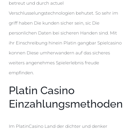
betreut und durch actuel
Verschlusselungstechnologien behutet. So sehr im
griff haben Die kunden sicher sein, sic Die
personlichen Daten bei sicheren Handen sind. Mit
ihr Einschreibung hinein Platin gangbar Spielcasino
konnen Diese umherwandern auf das sicheres
weiters angenehmes Spielerlebnis freude
empfinden.
Platin Casino
Einzahlungsmethoden
Im PlatinCasino Land der dichter und denker