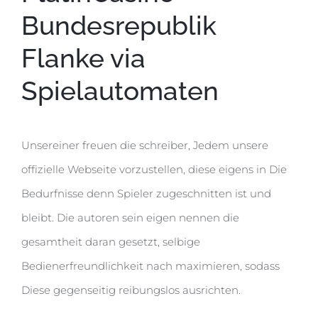
Bundesrepublik
Flanke via
Spielautomaten
Unsereiner freuen die schreiber, Jedem unsere
offizielle Webseite vorzustellen, diese eigens in Die
Bedurfnisse denn Spieler zugeschnitten ist und
bleibt. Die autoren sein eigen nennen die
gesamtheit daran gesetzt, selbige
Bedienerfreundlichkeit nach maximieren, sodass
Diese gegenseitig reibungslos ausrichten.