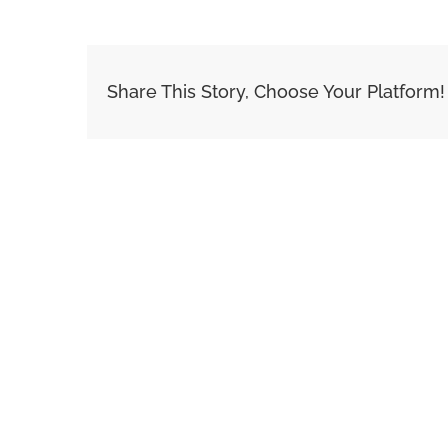
Share This Story, Choose Your Platform!
Related Posts