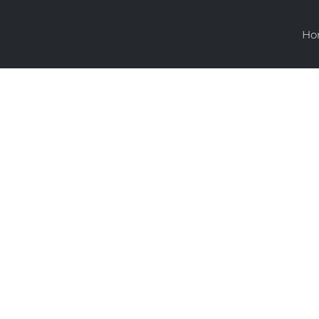
Ho
r zuhilfenahme von 8 Eur Einzahlung