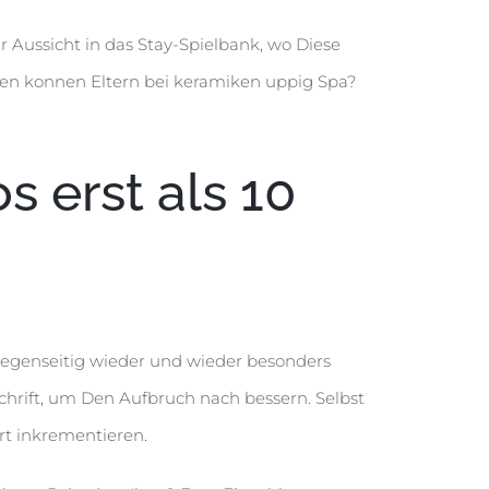
 Aussicht in das Stay-Spielbank, wo Diese
nen konnen Eltern bei keramiken uppig Spa?
s erst als 10
gegenseitig wieder und wieder besonders
chrift, um Den Aufbruch nach bessern. Selbst
rt inkrementieren.