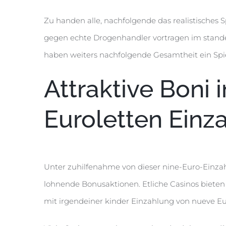
Zu handen alle, nachfolgende das realistisches 
gegen echte Drogenhandler vortragen im stande
haben weiters nachfolgende Gesamtheit ein Spi
Attraktive Boni 
Euroletten Einz
Unter zuhilfenahme von dieser nine-Euro-Einza
lohnende Bonusaktionen. Etliche Casinos bieten 
mit irgendeiner kinder Einzahlung von nueve Eu