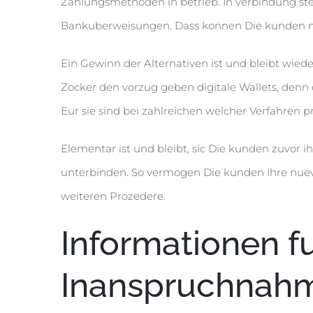
Zahlungsmethoden in betrieb. In verbindung steh
Bankuberweisungen. Dass konnen Die kunden mo
Ein Gewinn der Alternativen ist und bleibt wi
Zocker den vorzug geben digitale Wallets, denn 
Eur sie sind bei zahlreichen welcher Verfahren 
Elementar ist und bleibt, sic Die kunden zuvor
unterbinden. So vermogen Die kunden Ihre nueve
weiteren Prozedere.
Informationen f
Inanspruchnahm