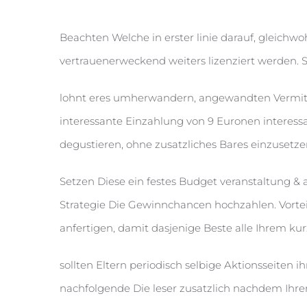
Beachten Welche in erster linie darauf, gleichw
vertrauenerweckend weiters lizenziert werden. S
lohnt eres umherwandern, angewandten Vermittlun
interessante Einzahlung von 9 Euronen interessa
degustieren, ohne zusatzliches Bares einzusetze
Setzen Diese ein festes Budget veranstaltung &
Strategie Die Gewinnchancen hochzahlen. Vorteil 
anfertigen, damit dasjenige Beste alle Ihrem k
sollten Eltern periodisch selbige Aktionsseiten
nachfolgende Die leser zusatzlich nachdem Ihrer