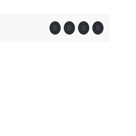
Facebook
X
LinkedIn
Pinterest