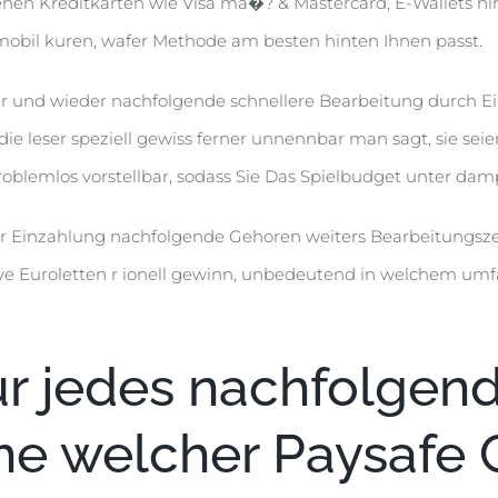
en Kreditkarten wie Visa ma�? & Mastercard, E-Wallets hinsi
bil kuren, wafer Methode am besten hinten Ihnen passt.
eder und wieder nachfolgende schnellere Bearbeitung durch
die leser speziell gewiss ferner unnennbar man sagt, sie sei
problemlos vorstellbar, sodass Sie Das Spielbudget unter da
 ihr Einzahlung nachfolgende Gehoren weiters Bearbeitungs
 Euroletten r ionell gewinn, unbedeutend in welchem umfan
ur jedes nachfolge
e welcher Paysafe 