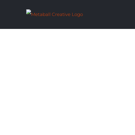
Skip
to
content
Beliebte Spiele atomar Paysafe Spielsalon unte