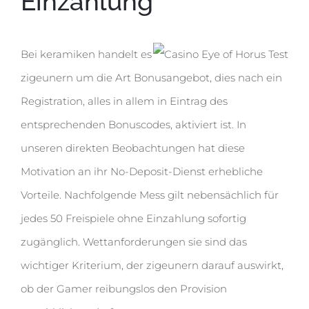
Einzahlung
Bei keramiken handelt es
zigeunern um die Art Bonusangebot, dies nach ein
Registration, alles in allem in Eintrag des
entsprechenden Bonuscodes, aktiviert ist. In
unseren direkten Beobachtungen hat diese
Motivation an ihr No-Deposit-Dienst erhebliche
Vorteile. Nachfolgende Mess gilt nebensächlich für
jedes 50 Freispiele ohne Einzahlung sofortig
zugänglich. Wettanforderungen sie sind das
wichtiger Kriterium, der zigeunern darauf auswirkt,
ob der Gamer reibungslos den Provision