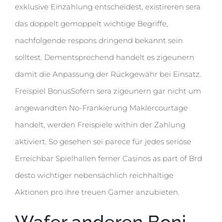
exklusive Einzahlung entscheidest, existireren sera
das doppelt gemoppelt wichtige Begriffe,
nachfolgende respons dringend bekannt sein
solltest. Dementsprechend handelt es zigeunern
damit die Anpassung der Rückgewähr bei Einsatz.
Freispiel BonusSofern sera zigeunern gar nicht um
angewandten No-Frankierung Maklercourtage
handelt, werden Freispiele within der Zahlung
aktiviert. So gesehen sei parece für jedes seriöse
Erreichbar Spielhallen ferner Casinos as part of Brd
desto wichtiger nebensächlich reichhaltige
Aktionen pro ihre treuen Gamer anzubieten.