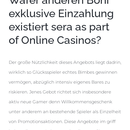
Wafer anderen Boni
exklusive Einzahlung
existiert sera as part
of Online Casinos?
Der große Nützlichkeit dieses Angebots liegt dadrin,
wirklich so Glücksspieler echtes Bimbes gewinnen
vermögen, abzüglich intensiv eigenes Bares zu
riskieren. Jenes Gebot richtet sich insbesondere
aktiv neue Gamer denn Willkommensgeschenk
unter anderem an bestehende Spieler als Einzelheit
von Promotionsaktionen. Diese Angebote im griff