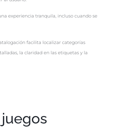
una experiencia tranquila, incluso cuando se
alogación facilita localizar categorías
lladas, la claridad en las etiquetas y la
 juegos