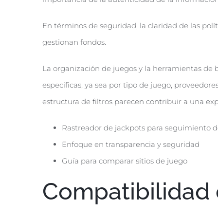
En términos de seguridad, la claridad de las pol
gestionan fondos.
La organización de juegos y la herramientas de bú
específicas, ya sea por tipo de juego, proveedores
estructura de filtros parecen contribuir a una ex
Rastreador de jackpots para seguimiento 
Enfoque en transparencia y seguridad
Guía para comparar sitios de juego
Compatibilidad