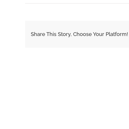
Share This Story, Choose Your Platform!
Related Posts