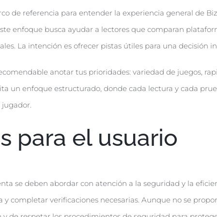
o de referencia para entender la experiencia general de Bi
. Este enfoque busca ayudar a lectores que comparan platafor
ales. La intención es ofrecer pistas útiles para una decisión 
comendable anotar tus prioridades: variedad de juegos, rapid
ilita un enfoque estructurado, donde cada lectura y cada prue
 jugador.
s para el usuario
uenta se deben abordar con atención a la seguridad y la efici
ta y completar verificaciones necesarias. Aunque no se propor
 y de respetar los procedimientos de seguridad para proteger