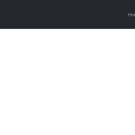
Ho
d de pagos