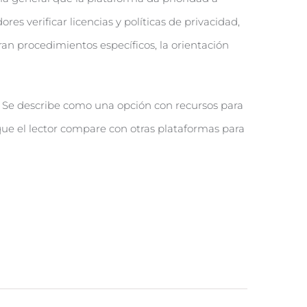
es verificar licencias y políticas de privacidad,
an procedimientos específicos, la orientación
n. Se describe como una opción con recursos para
que el lector compare con otras plataformas para