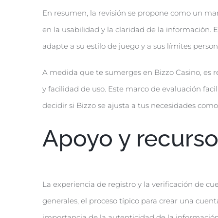
En resumen, la revisión se propone como un marc
en la usabilidad y la claridad de la información
adapte a su estilo de juego y a sus límites person
A medida que te sumerges en Bizzo Casino, es re
y facilidad de uso. Este marco de evaluación fac
decidir si Bizzo se ajusta a tus necesidades como
Apoyo y recurso
La experiencia de registro y la verificación de c
generales, el proceso típico para crear una cuen
importancia de la autenticidad de la información