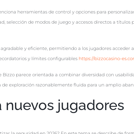
enciona herramientas de control y opciones para personalizar 
ad, selección de modos de juego y accesos directos a título
 agradable y eficiente, permitiendo a los jugadores acceder a 
cordatorios y límites configurables
https://bizzocasino-es.co
 de Bizzo parece orientada a combinar diversidad con usabilida
ia de exploración razonablemente fluida para un amplio aban
a nuevos jugadores
izar la seguridad en 2026? En este tema se describe de form