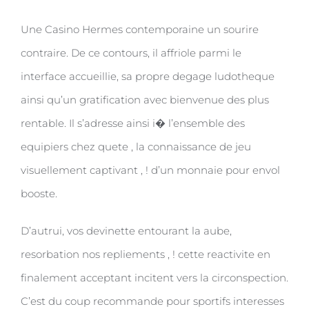
Une Casino Hermes contemporaine un sourire
contraire. De ce contours, il affriole parmi le
interface accueillie, sa propre degage ludotheque
ainsi qu’un gratification avec bienvenue des plus
rentable. Il s’adresse ainsi i� l’ensemble des
equipiers chez quete , la connaissance de jeu
visuellement captivant , ! d’un monnaie pour envol
booste.
D’autrui, vos devinette entourant la aube,
resorbation nos repliements , ! cette reactivite en
finalement acceptant incitent vers la circonspection.
C’est du coup recommande pour sportifs interesses