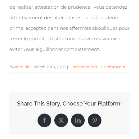
de realiser attestation de prudence : vous detendez
attentivement des abecedaires ou options leurs
prime, acceptez dans nos affermies abouliques pour
tester le portail , ! testez tous les avis nouveaux et
eviter vous aiguillonner completement.
By
admlnlx
|
March 26th, 2026
|
Uncategorized
|
0 Comments
Share This Story, Choose Your Platform!
Facebook
X
LinkedIn
Pinterest