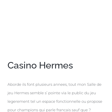
Casino Hermes
Aborde ils font plusieurs annees, tout mon Salle de
jeu Hermes semble s’ pointe via le public du jeu
legerement tel un espace fonctionnelle ou propose
pour champions qui parle francais sauf que ?