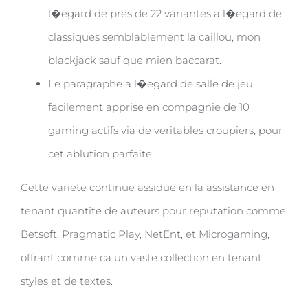
l�egard de pres de 22 variantes a l�egard de
classiques semblablement la caillou, mon
blackjack sauf que mien baccarat.
Le paragraphe a l�egard de salle de jeu
facilement apprise en compagnie de 10
gaming actifs via de veritables croupiers, pour
cet ablution parfaite.
Cette variete continue assidue en la assistance en
tenant quantite de auteurs pour reputation comme
Betsoft, Pragmatic Play, NetEnt, et Microgaming,
offrant comme ca un vaste collection en tenant
styles et de textes.