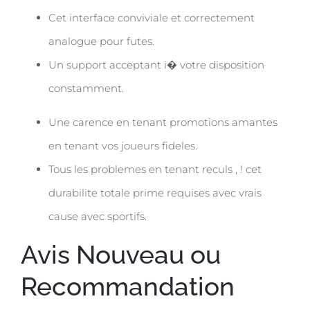
Cet interface conviviale et correctement
analogue pour futes.
Un support acceptant i� votre disposition
constamment.
Une carence en tenant promotions amantes
en tenant vos joueurs fideles.
Tous les problemes en tenant reculs , ! cet
durabilite totale prime requises avec vrais
cause avec sportifs.
Avis Nouveau ou
Recommandation