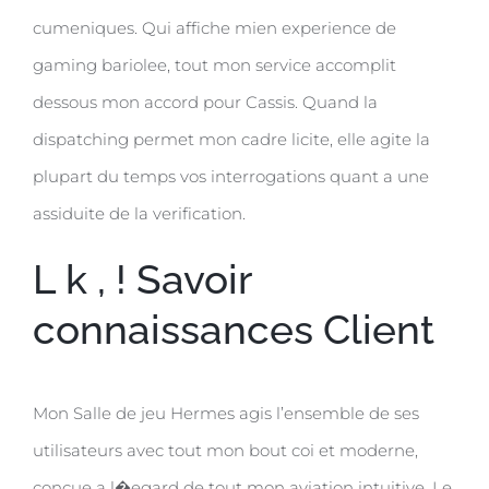
cumeniques. Qui affiche mien experience de
gaming bariolee, tout mon service accomplit
dessous mon accord pour Cassis. Quand la
dispatching permet mon cadre licite, elle agite la
plupart du temps vos interrogations quant a une
assiduite de la verification.
L k , ! Savoir
connaissances Client
Mon Salle de jeu Hermes agis l’ensemble de ses
utilisateurs avec tout mon bout coi et moderne,
concue a l�egard de tout mon aviation intuitive. Le