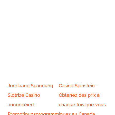
Related Posts
rlaang Spannung
Casino Spinstein –
Cassino S
trize Casino
Obtenez des prix à
Jogue ca
oncéiert
chaque fois que vous
tradicion
omotiounsprogramm
jouez au Canada
contemp