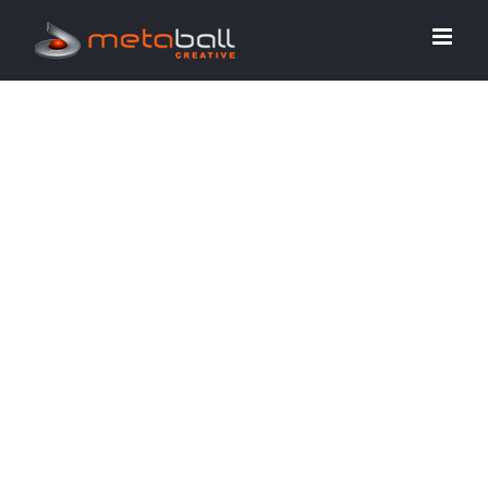
Skip
to
content
Cashback ebdomadario � Astuto al 15% anche