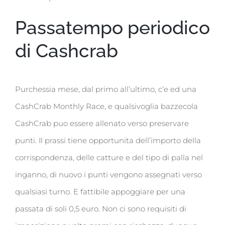
Passatempo periodico
di Cashcrab
Purchessia mese, dal primo all’ultimo, c’e ed una
CashCrab Monthly Race, e qualsivoglia bazzecola
CashCrab puo essere allenato verso preservare
punti. Il prassi tiene opportunita dell’importo della
corrispondenza, delle catture e del tipo di palla nel
inganno, di nuovo i punti vengono assegnati verso
qualsiasi turno. E fattibile appoggiare per una
passata di soli 0,5 euro. Non ci sono requisiti di