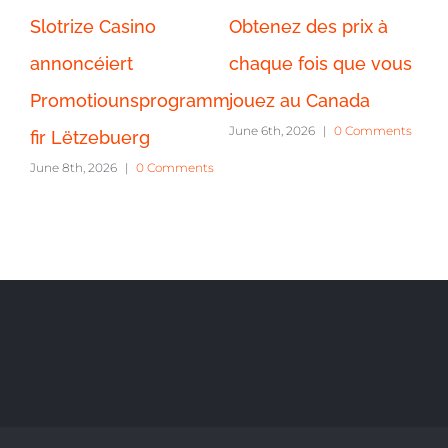
Slotrize Casino
Obtenez des prix à
Jo
annoncéiert
chaque fois que vous
tr
ts
Promotiounsprogramm
jouez au Canada
c
June 6th, 2026
|
0 Comments
fir Lëtzebuerg
ex
June 8th, 2026
|
0 Comments
Po
Jun