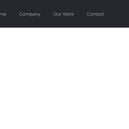
me
Company
Our Work
Contact