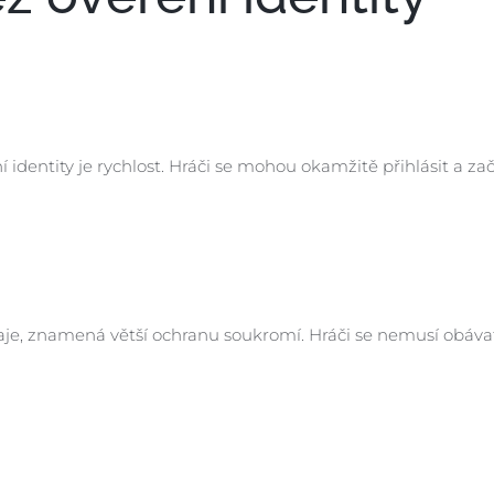
dentity je rychlost. Hráči se mohou okamžitě přihlásit a začít h
aje, znamená větší ochranu soukromí. Hráči se nemusí obávat