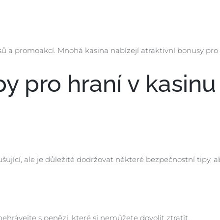
a promoakcí. Mnohá kasina nabízejí atraktivní bonusy pro n
y pro hraní v kasinu
ující, ale je důležité dodržovat některé bezpečnostní tipy, aby
ehrávejte s penězi, které si nemůžete dovolit ztratit.