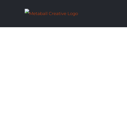
Skip
to
content
Casino bez ověření identity: Jak na to?