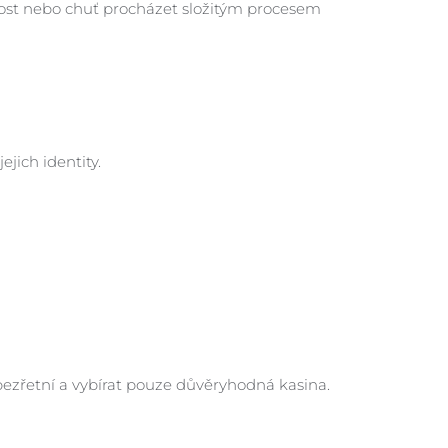
žnost nebo chuť procházet složitým procesem
jich identity.
obezřetní a vybírat pouze důvěryhodná kasina.