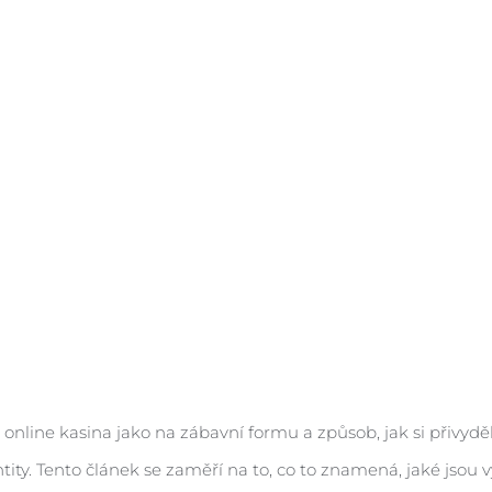
ěření identity: 
 na online kasina jako na zábavní formu a způsob, jak si přivy
ntity. Tento článek se zaměří na to, co to znamená, jaké jsou 