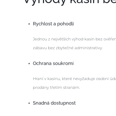
Rychlost a pohodlí
Jednou z největších výhod kasin bez ověření i
zábavu bez zbytečné administrativy.
Ochrana soukromí
Hraní v kasinu, které nevyžaduje osobní úd
prodány třetím stranám.
Snadná dostupnost