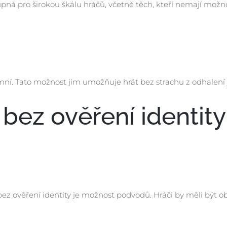
tupná pro širokou škálu hráčů, včetně těch, kteří nemají mo
ní. Tato možnost jim umožňuje hrát bez strachu z odhalení je
bez ověření identity
 bez ověření identity je možnost podvodů. Hráči by měli být 