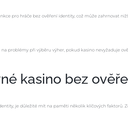
ce pro hráče bez ověření identity, což může zahrnovat nižš
na problémy při výběru výher, pokud kasino nevyžaduje ověřen
né kasino bez ověřen
entity, je důležité mít na paměti několik klíčových faktorů. 