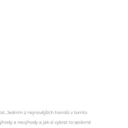
Jak na to?
dělat. Jedním z nejnovějších trendů v tomto
výhody a nevýhody a jak si vybrat to správné