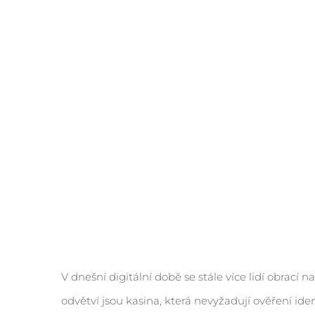
Casino bez ov
V dnešní digitální době se stále více lidí obrací
odvětví jsou kasina, která nevyžadují ověření ide