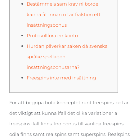
Bestämmels sam krav ni borde
känna åt innan n tar fraktion ett
insättningsbonus
Protokollföra en konto
Hurdan påverkar saken dä svenska
språke spellagen
insättningsbonusarna?
Freespins inte med insättning
För att begripa bota konceptet runt freespins, odl är
det viktigt att kunna ifall det olika variationer a
freespins ifall finns. Ino bonus till vanliga freespins,
odla finns samt realspins samt superspins. Realspins