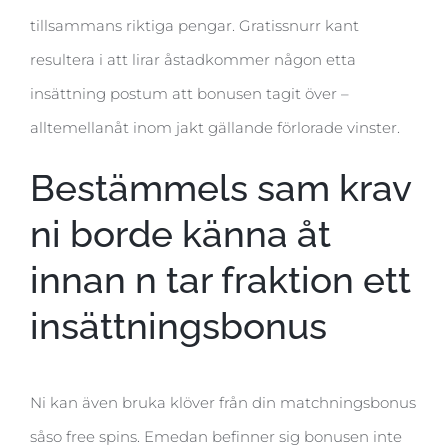
tillsammans riktiga pengar. Gratissnurr kant
resultera i att lirar åstadkommer någon etta
insättning postum att bonusen tagit över –
alltemellanåt inom jakt gällande förlorade vinster.
Bestämmels sam krav
ni borde känna åt
innan n tar fraktion ett
insättningsbonus
Ni kan även bruka klöver från din matchningsbonus
såso free spins. Emedan befinner sig bonusen inte