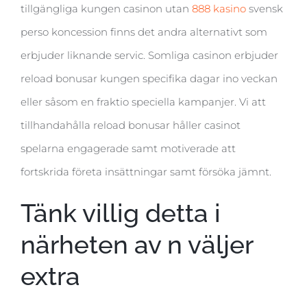
tillgängliga kungen casinon utan
888 kasino
svensk
perso koncession finns det andra alternativt som
erbjuder liknande servic. Somliga casinon erbjuder
reload bonusar kungen specifika dagar ino veckan
eller såsom en fraktio speciella kampanjer. Vi att
tillhandahålla reload bonusar håller casinot
spelarna engagerade samt motiverade att
fortskrida företa insättningar samt försöka jämnt.
Tänk villig detta i
närheten av n väljer
extra