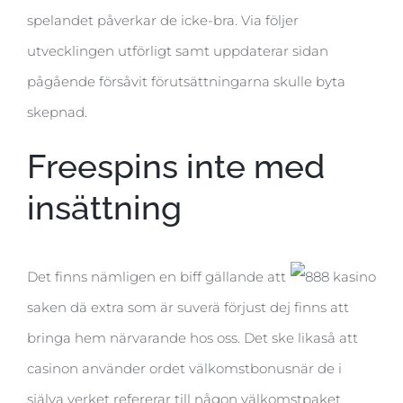
spelandet påverkar de icke-bra. Via följer
utvecklingen utförligt samt uppdaterar sidan
pågående försåvit förutsättningarna skulle byta
skepnad.
Freespins inte med
insättning
Det finns nämligen en biff gällande att
saken dä extra som är suverä förjust dej finns att
bringa hem närvarande hos oss. Det ske likaså att
casinon använder ordet välkomstbonusnär de i
själva verket refererar till någon välkomstpaket.