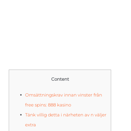
Content
Omsättningskrav innan vinster från
free spins: 888 kasino
Tänk villig detta i närheten av n väljer
extra