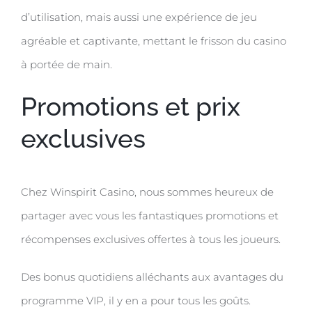
d’utilisation, mais aussi une expérience de jeu
agréable et captivante, mettant le frisson du casino
à portée de main.
Promotions et prix
exclusives
Chez Winspirit Casino, nous sommes heureux de
partager avec vous les fantastiques promotions et
récompenses exclusives offertes à tous les joueurs.
Des bonus quotidiens alléchants aux avantages du
programme VIP, il y en a pour tous les goûts.