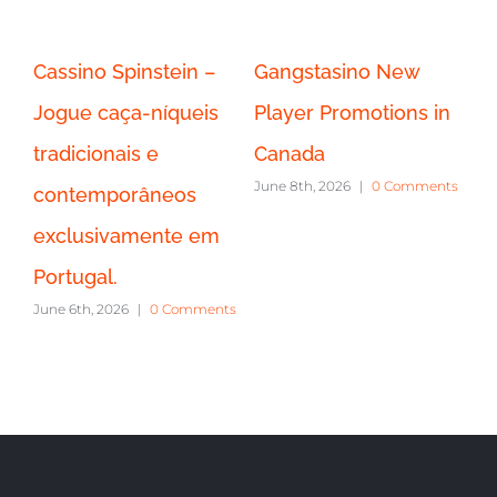
Cassino Spinstein –
Gangstasino New
Pa
Jogue caça-níqueis
Player Promotions in
20
us
tradicionais e
Canada
bo
June 8th, 2026
|
0 Comments
Jun
contemporâneos
ts
exclusivamente em
Portugal.
June 6th, 2026
|
0 Comments