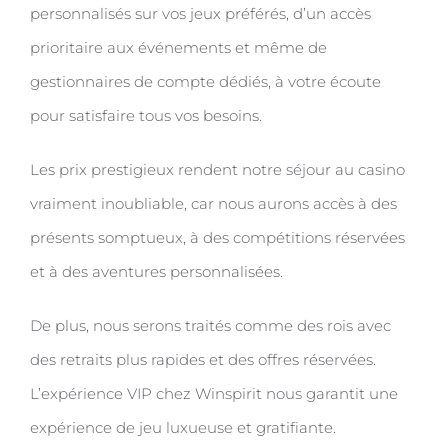
personnalisés sur vos jeux préférés, d’un accès
prioritaire aux événements et même de
gestionnaires de compte dédiés, à votre écoute
pour satisfaire tous vos besoins.
Les prix prestigieux rendent notre séjour au casino
vraiment inoubliable, car nous aurons accès à des
présents somptueux, à des compétitions réservées
et à des aventures personnalisées.
De plus, nous serons traités comme des rois avec
des retraits plus rapides et des offres réservées.
L’expérience VIP chez Winspirit nous garantit une
expérience de jeu luxueuse et gratifiante.