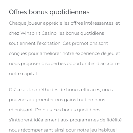
Offres bonus quotidiennes
Chaque joueur apprécie les offres intéressantes, et
chez Winspirit Casino, les bonus quotidiens
soutiennent l’excitation. Ces promotions sont
conçues pour améliorer notre expérience de jeu et
nous proposer d’superbes opportunités d’accroître
notre capital.
Grâce à des méthodes de bonus efficaces, nous
pouvons augmenter nos gains tout en nous
réjouissant. De plus, ces bonus quotidiens
s’intègrent idéalement aux programmes de fidélité,
nous récompensant ainsi pour notre jeu habituel.