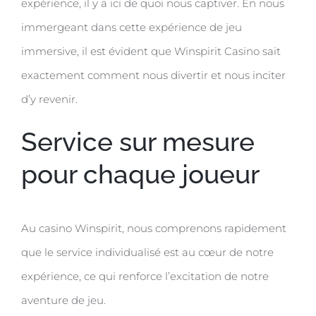
expérience, il y a ici de quoi nous captiver. En nous
immergeant dans cette expérience de jeu
immersive, il est évident que Winspirit Casino sait
exactement comment nous divertir et nous inciter
d’y revenir.
Service sur mesure
pour chaque joueur
Au casino Winspirit, nous comprenons rapidement
que le service individualisé est au cœur de notre
expérience, ce qui renforce l’excitation de notre
aventure de jeu.