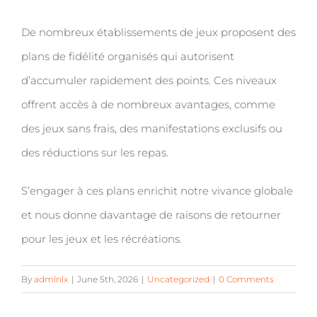
De nombreux établissements de jeux proposent des
plans de fidélité organisés qui autorisent
d’accumuler rapidement des points. Ces niveaux
offrent accès à de nombreux avantages, comme
des jeux sans frais, des manifestations exclusifs ou
des réductions sur les repas.
S’engager à ces plans enrichit notre vivance globale
et nous donne davantage de raisons de retourner
pour les jeux et les récréations.
By
admlnlx
|
June 5th, 2026
|
Uncategorized
|
0 Comments