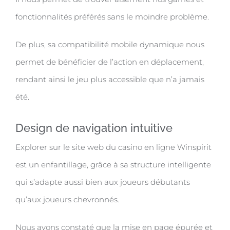
fonctionnalités préférés sans le moindre problème.
De plus, sa compatibilité mobile dynamique nous
permet de bénéficier de l’action en déplacement,
rendant ainsi le jeu plus accessible que n’a jamais
été.
Design de navigation intuitive
Explorer sur le site web du casino en ligne Winspirit
est un enfantillage, grâce à sa structure intelligente
qui s’adapte aussi bien aux joueurs débutants
qu’aux joueurs chevronnés.
Nous avons constaté que la mise en page épurée et