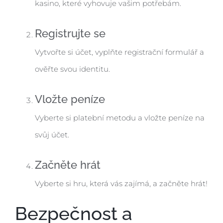
kasino, které vyhovuje vašim potřebám.
Registrujte se
Vytvořte si účet, vyplňte registrační formulář a
ověřte svou identitu.
Vložte peníze
Vyberte si platební metodu a vložte peníze na
svůj účet.
Začněte hrát
Vyberte si hru, která vás zajímá, a začněte hrát!
Bezpečnost a