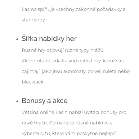
kasino splňuje všechny zákonné požadavky a
standardy.
Šířka nabídky her
Různé hry oslovují různé typy hráčů.
Zkontrolujte, zda kasino nabízí hry, které vás
zajímají, jako jsou automaty, poker, ruleta nebo
blackjack.
Bonusy a akce
Většina online kasin nabízí uvítací bonusy pro
nové hráče. Porovnejte různé nabídky a
vyberte si tu, která vám poskytne nejlepší