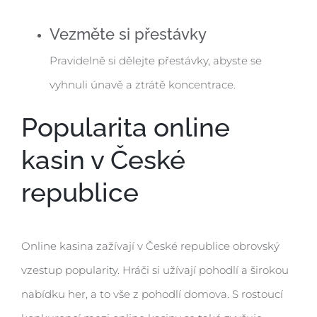
Vezměte si přestávky
Pravidelně si dělejte přestávky, abyste se
vyhnuli únavě a ztrátě koncentrace.
Popularita online
kasin v České
republice
Online kasina zažívají v České republice obrovský
vzestup popularity. Hráči si užívají pohodlí a širokou
nabídku her, a to vše z pohodlí domova. S rostoucí