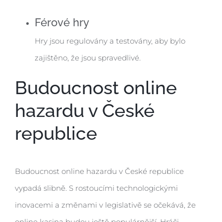
Férové hry
Hry jsou regulovány a testovány, aby bylo
zajištěno, že jsou spravedlivé.
Budoucnost online
hazardu v České
republice
Budoucnost online hazardu v České republice
vypadá slibně. S rostoucími technologickými
inovacemi a změnami v legislativě se očekává, že
online kasina budou ještě populárnější. Hráči