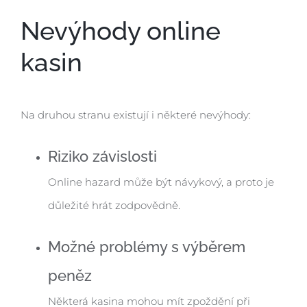
Nevýhody online
kasin
Na druhou stranu existují i některé nevýhody:
Riziko závislosti
Online hazard může být návykový, a proto je
důležité hrát zodpovědně.
Možné problémy s výběrem
peněz
Některá kasina mohou mít zpoždění při