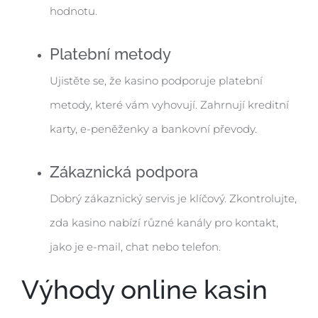
hodnotu.
Platební metody
Ujistěte se, že kasino podporuje platební
metody, které vám vyhovují. Zahrnují kreditní
karty, e-peněženky a bankovní převody.
Zákaznická podpora
Dobrý zákaznický servis je klíčový. Zkontrolujte,
zda kasino nabízí různé kanály pro kontakt,
jako je e-mail, chat nebo telefon.
Výhody online kasin