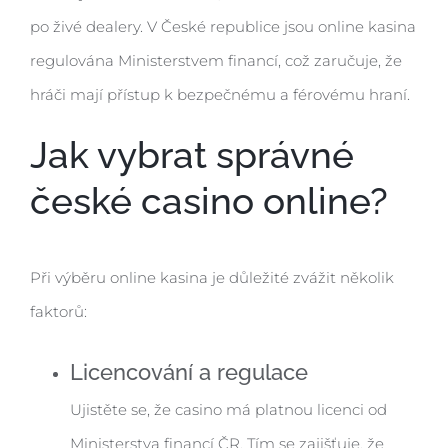
po živé dealery. V České republice jsou online kasina
regulována Ministerstvem financí, což zaručuje, že
hráči mají přístup k bezpečnému a férovému hraní.
Jak vybrat správné
české casino online?
Při výběru online kasina je důležité zvážit několik
faktorů:
Licencování a regulace
Ujistěte se, že casino má platnou licenci od
Ministerstva financí ČR. Tím se zajišťuje, že