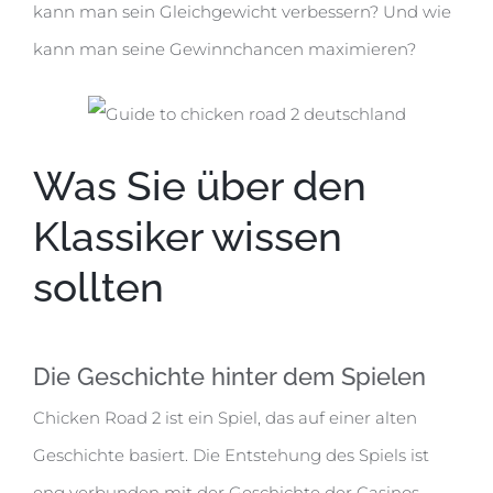
kann man sein Gleichgewicht verbessern? Und wie
kann man seine Gewinnchancen maximieren?
Was Sie über den
Klassiker wissen
sollten
Die Geschichte hinter dem Spielen
Chicken Road 2 ist ein Spiel, das auf einer alten
Geschichte basiert. Die Entstehung des Spiels ist
eng verbunden mit der Geschichte der Casinos