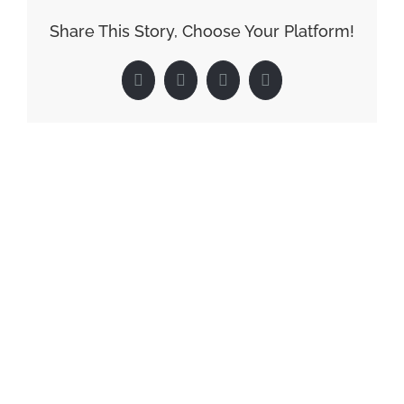
Share This Story, Choose Your Platform!
Facebook
X
LinkedIn
Pinterest
Related Posts