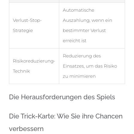
Automatische
Verlust-Stop-
Auszahlung, wenn ein
Strategie
bestimmter Verlust
erreicht ist
Reduzierung des
Risikoreduzierung-
Einsatzes, um das Risiko
Technik
zu minimieren
Die Herausforderungen des Spiels
Die Trick-Karte: Wie Sie ihre Chancen
verbessern