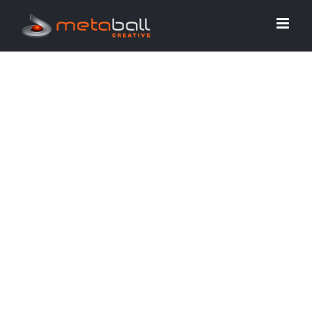
Skip
to
content
?Como si no le importa hacerse amiga de la grasa