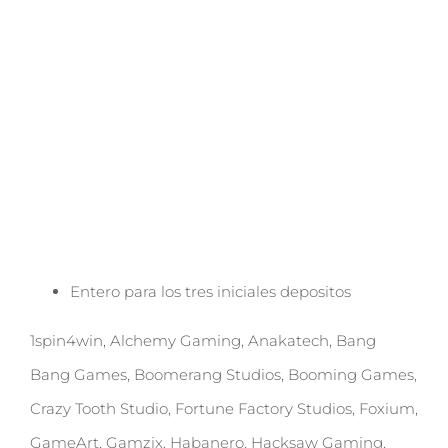
Charm?
Entero para los tres iniciales depositos
1spin4win, Alchemy Gaming, Anakatech, Bang
Bang Games, Boomerang Studios, Booming Games,
Crazy Tooth Studio, Fortune Factory Studios, Foxium,
GameArt, Gamzix, Habanero, Hacksaw Gaming,