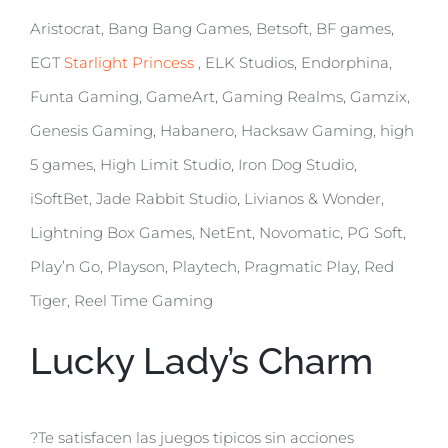
Aristocrat, Bang Bang Games, Betsoft, BF games,
EGT
Starlight Princess
, ELK Studios, Endorphina,
Funta Gaming, GameArt, Gaming Realms, Gamzix,
Genesis Gaming, Habanero, Hacksaw Gaming, high
5 games, High Limit Studio, Iron Dog Studio,
iSoftBet, Jade Rabbit Studio, Livianos & Wonder,
Lightning Box Games, NetEnt, Novomatic, PG Soft,
Play’n Go, Playson, Playtech, Pragmatic Play, Red
Tiger, Reel Time Gaming
Lucky Lady’s Charm
?Te satisfacen las juegos tipicos sin acciones