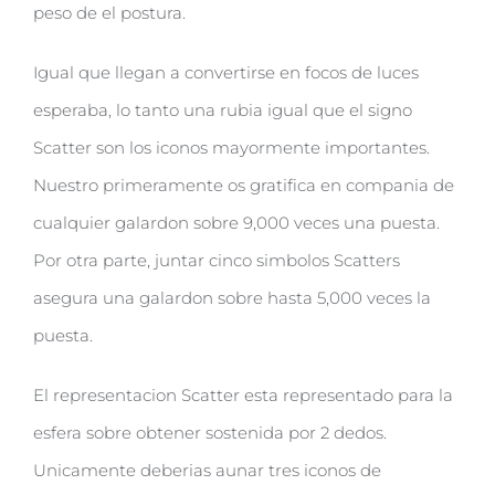
peso de el postura.
Igual que llegan a convertirse en focos de luces
esperaba, lo tanto una rubia igual que el signo
Scatter son los iconos mayormente importantes.
Nuestro primeramente os gratifica en compania de
cualquier galardon sobre 9,000 veces una puesta.
Por otra parte, juntar cinco simbolos Scatters
asegura una galardon sobre hasta 5,000 veces la
puesta.
El representacion Scatter esta representado para la
esfera sobre obtener sostenida por 2 dedos.
Unicamente deberias aunar tres iconos de