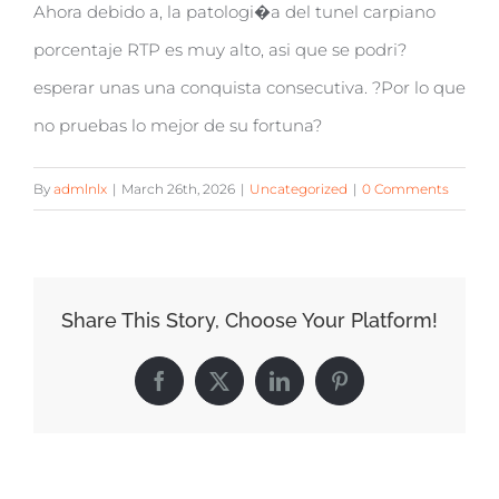
Ahora debido a, la patologi�a del tunel carpiano
porcentaje RTP es muy alto, asi que se podri?
esperar unas una conquista consecutiva. ?Por lo que
no pruebas lo mejor de su fortuna?
By
admlnlx
|
March 26th, 2026
|
Uncategorized
|
0 Comments
Share This Story, Choose Your Platform!
Facebook
X
LinkedIn
Pinterest