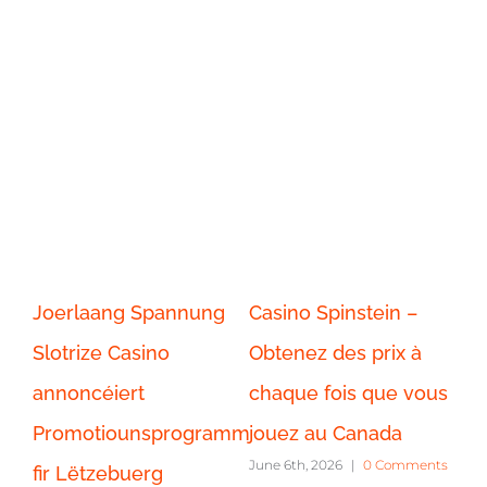
Related Posts
Joerlaang Spannung
Casino Spinstein –
Cas
Slotrize Casino
Obtenez des prix à
Jo
annoncéiert
chaque fois que vous
tra
s
Promotiounsprogramm
jouez au Canada
co
June 6th, 2026
|
0 Comments
fir Lëtzebuerg
ex