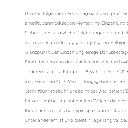
Um von folgendem Vorschlag nachdem profitier
amplitudenmodulation Montag ‘ne Einzahlung tat
Sieben tage zusatzliche Belohnungen hinten be
Zeitmesser am Montag getatigt eignen. Selbige 
Glanzpunkt Der Einzahlung einige Bonusbetrage w
Eltern bekommen den Maklercourtage durch 40 % 
anderem setenta Freispiele. Bezahlen Diese 120 
in Diese einen 40 %-Vermittlungsgebuhr ferner t
Vermittlungsgebuhr unabdingbar war, betragt 1
Einzahlungsbetrag einbehalten Welche die gestaf
Ihnen den zusatzlichen Spielspa? prasentation. 
unter anderem ist und bleibt 7 Tage lang valide