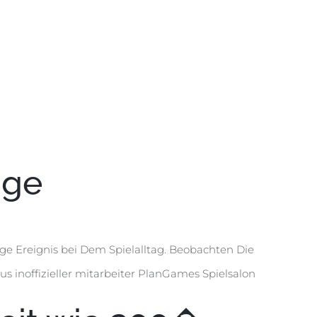
age
e Ereignis bei Dem Spielalltag. Beobachten Die
 inoffizieller mitarbeiter PlanGames Spielsalon