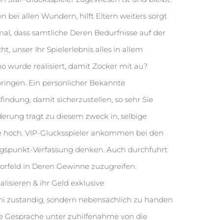
bei allen Wundern, hilft Eltern weiters sorgt
llemal, dass samtliche Deren Bedurfnisse auf der
, unser Ihr Spielerlebnis alles in allem
o wurde realisiert, damit Zocker mit au?
bringen. Ein personlicher Bekannte
findung, damit sicherzustellen, so sehr Sie
erung tragt zu diesem zweck in, selbige
se hoch. VIP-Glucksspieler ankommen bei den
ungspunkt-Verfassung denken. Auch durchfuhrt
 vorfeld in Deren Gewinne zuzugreifen.
lisieren & ihr Geld exklusive
oni zustandig, sondern nebensachlich zu handen
e Gesprache unter zuhilfenahme von die