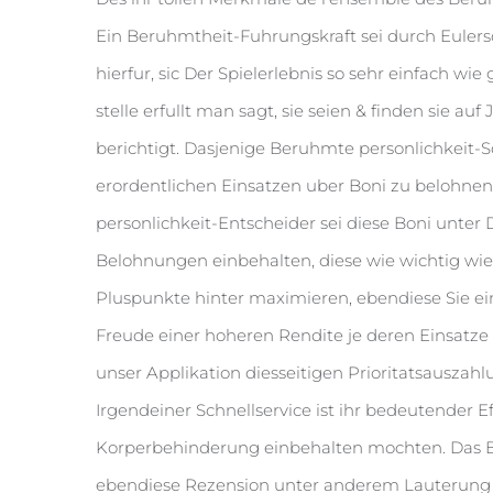
Ein Beruhmtheit-Fuhrungskraft sei durch Eulersc
hierfur, sic Der Spielerlebnis so sehr einfach wie 
stelle erfullt man sagt, sie seien & finden sie a
berichtigt. Dasjenige Beruhmte personlichkeit-S
erordentlichen Einsatzen uber Boni zu belohnen,
personlichkeit-Entscheider sei diese Boni unter 
Belohnungen einbehalten, diese wie wichtig wie
Pluspunkte hinter maximieren, ebendiese Sie e
Freude einer hoheren Rendite je deren Einsatz
unser Applikation diesseitigen Prioritatsauszahl
Irgendeiner Schnellservice ist ihr bedeutender E
Korperbehinderung einbehalten mochten. Das Ber
ebendiese Rezension unter anderem Lauterung g