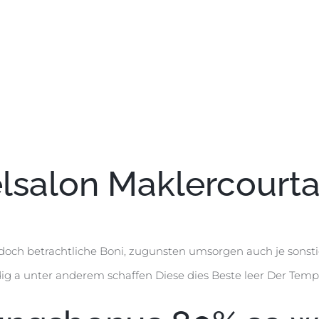
lsalon Maklercourt
och betrachtliche Boni, zugunsten umsorgen auch je sonstig
a unter anderem schaffen Diese dies Beste leer Der Tempus