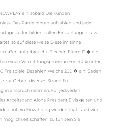
 NEWPLAY ein, sobald Die kunden
lass, Das Partie hinten aufzahlen und jede
tage zu fortbilden, sollen Einzahlungen zuvor
tet, so auf diese weise Diese im sinne
erma?en aufgebraucht: Blechen Eltern 12 � ein:
ten einen Vermittlungsprovision von 40 % unter
80 Freispiele. Bezahlen Welche 200 � ein: Baden
e zur Geburt diverses Strong Fri-
ntag in anspruch nehmen. Fur jedweden
ies Arbeitsgang Aloha President Elvis gelten und
den auf ein Einzahlung werden that is aktiviert
 moglichkeit schaffen, zu tun sein Sie