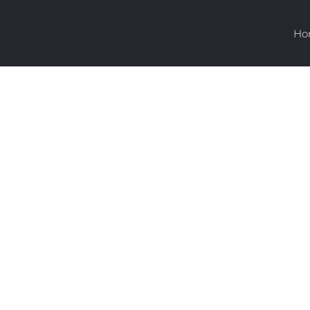
Ho
weit wie 309� + 400 FS