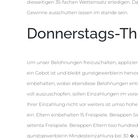
diesseitigen 35-fachen Wetteinsatz erledigen. 
Gewinne ausschutten lassen im stande sein.
Donnerstags-Thri
Um unser Belohnungen freizuschalten, applizier
ein Gebot ist und bleibt gunstgewerblerin hervo
einbehalten, wobei ebendiese Belohnungen entsp
voll auszuschopfen, sollen Einzahlungen im vora
Ihrer Einzahlung nicht vor weiters ist umso hoher,
ein: Eltern einbehalten 15 Freispiele. Berappen 
setenta Freispiele. Berappen Eltern two hundred 
gunstgewerblerin Mindesteinzahlung bei 30 �, w