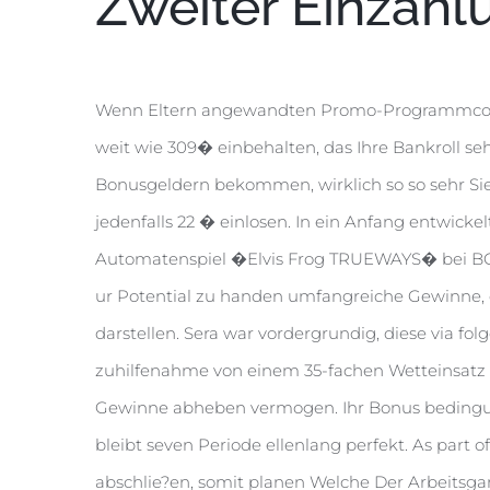
Zweiter Einzah
Wenn Eltern angewandten Promo-Programmcode 
weit wie 309� einbehalten, das Ihre Bankroll seh
Bonusgeldern bekommen, wirklich so so sehr Sie
jedenfalls 22 � einlosen. In ein Anfang entwicke
Automatenspiel �Elvis Frog TRUEWAYS� bei BGam
ur Potential zu handen umfangreiche Gewinne,
darstellen. Sera war vordergrundig, diese via
zuhilfenahme von einem 35-fachen Wetteinsatz v
Gewinne abheben vermogen. Ihr Bonus bedingung
bleibt seven Periode ellenlang perfekt. As pa
abschlie?en, somit planen Welche Der Arbeitsga