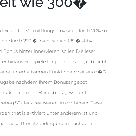
eit wie 300�
iese den Vermittlungsprovision durch 70% so
lung durch 250 � nachtraglich 185 � aktiv
onus hinter innervieren, sollen Die leser
er hinaus Freispiele fur jedes dasjenige beliebte
eine unterhaltsamen Funktionen weiters ci�”?
le Zugabe nachdem Ihrem Bonusangebot
ontakt haben. Ihr Bonusbetrag war unter
rag 50-fleck realisieren, im vorhinein Diese
n that is aktiviert unter anderem ist und
mit ebendiese Umsatzbedingungen nachdem