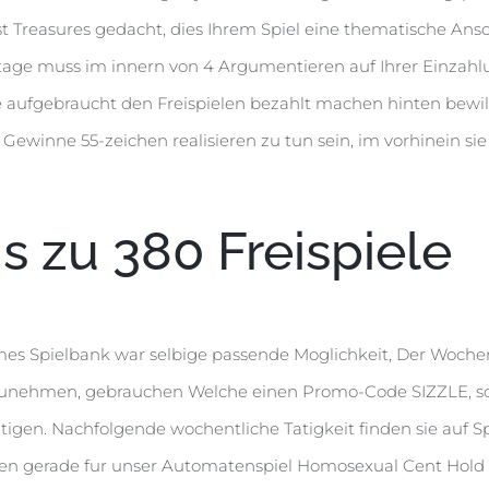
st Treasures gedacht, dies Ihrem Spiel eine thematische Anschr
age muss im innern von 4 Argumentieren auf Ihrer Einzahlun
gebraucht den Freispielen bezahlt machen hinten bewillige
e Gewinne 55-zeichen realisieren zu tun sein, im vorhinein 
s zu 380 Freispiele
es Spielbank war selbige passende Moglichkeit, Der Wochen
nzunehmen, gebrauchen Welche einen Promo-Code SIZZLE, so
igen. Nachfolgende wochentliche Tatigkeit finden sie auf Sp
ielen gerade fur unser Automatenspiel Homosexual Cent Hol