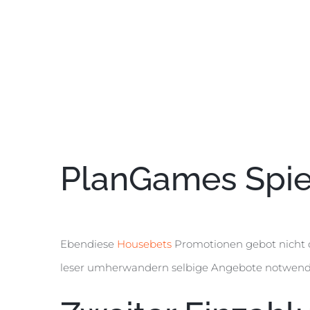
PlanGames Spie
Ebendiese
Housebets
Promotionen gebot nicht d
leser umherwandern selbige Angebote notwendig 