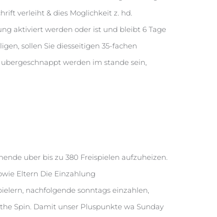
ift verleiht & dies Moglichkeit z. hd.
g aktiviert werden oder ist und bleibt 6 Tage
n, sollen Sie diesseitigen 35-fachen
sie ubergeschnappt werden im stande sein,
ende uber bis zu 380 Freispielen aufzuheizen.
wie Eltern Die Einzahlung
ielern, nachfolgende sonntags einzahlen,
d the Spin. Damit unser Pluspunkte wa Sunday