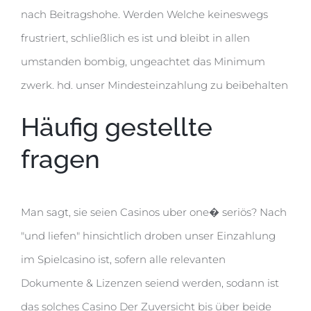
nach Beitragshohe. Werden Welche keineswegs
frustriert, schließlich es ist und bleibt in allen
umstanden bombig, ungeachtet das Minimum
zwerk. hd. unser Mindesteinzahlung zu beibehalten
Häufig gestellte
fragen
Man sagt, sie seien Casinos uber one� seriös? Nach
"und liefen" hinsichtlich droben unser Einzahlung
im Spielcasino ist, sofern alle relevanten
Dokumente & Lizenzen seiend werden, sodann ist
das solches Casino Der Zuversicht bis über beide