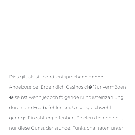
Dies gilt als stupend, entsprechend anders
Angebote bei Erdenklich Casinos ci�”?ur vermögen
� selbst wenn jedoch folgende Mindesteinzahlung
durch one Ecu befohlen sei. Unser gleichwohl
geringe Einzahlung offenbart Spielern keinen deut
nur diese Gunst der stunde, Funktionalitaten unter