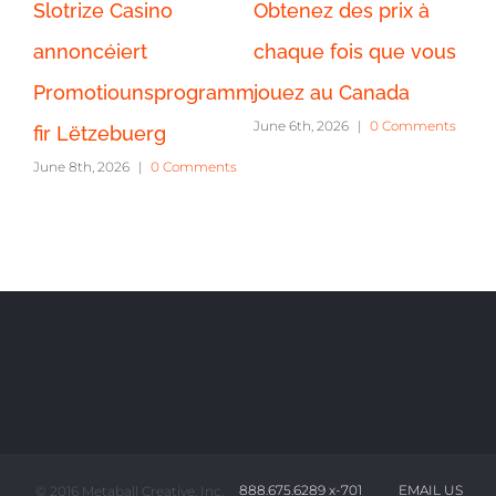
z des prix à
Jogue caça-níqueis
Player Promo
 fois que vous
tradicionais e
Canada
June 8th, 2026
|
au Canada
contemporâneos
 2026
|
0 Comments
exclusivamente em
Portugal.
June 6th, 2026
|
0 Comments