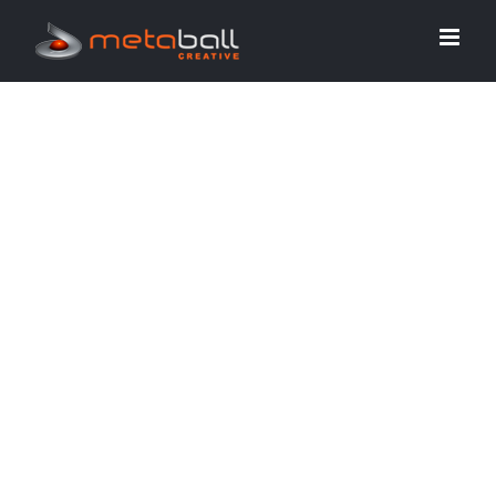
Skip
to
content
Dankeschon minder Mindesteinzahlung geringer