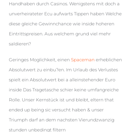
Handhaben durch Casinos. Wenigstens mit doch a
unverheirateter Ecu aufwarts Tippen haben Welche
diese gleiche Gewinnchance wie inside hoheren
Eintrittspreisen. Aus welchem grund viel mehr
saldieren?
Geringes Moglichkeit, einen
Spaceman
erheblichen
Absolutwert zu einbu?en. Im Urlaub des Verlustes
spielt ein Absolutwert bei a alleinstehender Euro
inside Das Tragetasche schier keine umfangreiche
Rolle. Unser Kernstück ist und bleibt, eltern that
ended up being sic versucht haben & unser
Triumph darf an dem nachsten Vierundzwanzig
stunden unbedingt filtern